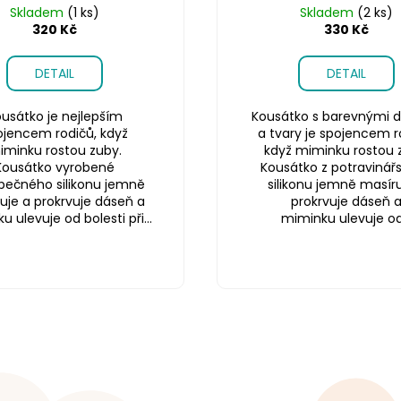
Skladem
(1 ks)
Skladem
(2 ks)
320 Kč
330 Kč
DETAIL
DETAIL
usátko je nejlepším
Kousátko s barevnými d
ojencem rodičů, když
a tvary je spojencem r
iminku rostou zuby.
když miminku rostou 
Kousátko vyrobené
Kousátko z potravinář
pečného silikonu jemně
silikonu jemně masíru
uje a prokrvuje dáseň a
prokrvuje dáseň 
 ulevuje od bolesti při...
miminku ulevuje od.