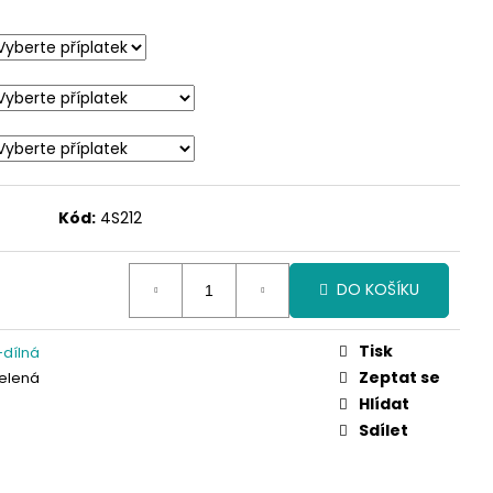
Kód:
4S212
DO KOŠÍKU
Tisk
dílná
Zeptat se
elená
Hlídat
Sdílet