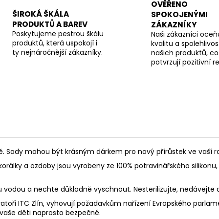
OVĚŘENO
ŠIROKÁ ŠKÁLA
SPOKOJENÝMI
PRODUKTŮ A BAREV
ZÁKAZNÍKY
Poskytujeme pestrou škálu
Naši zákazníci oceňu
produktů, která uspokojí i
kvalitu a spolehlivos
ty nejnáročnější zákazníky.
našich produktů, co
potvrzují pozitivní 
Sady mohou být krásným dárkem pro nový přírůstek ve vaší rod
korálky a ozdoby jsou vyrobeny ze 100% potravinářského silikonu, 
ou vodou a nechte důkladně vyschnout. Nesterilizujte, nedávejte
toři ITC Zlín, vyhovují požadavkům nařízení Evropského parlament
 vaše děti naprosto bezpečné.