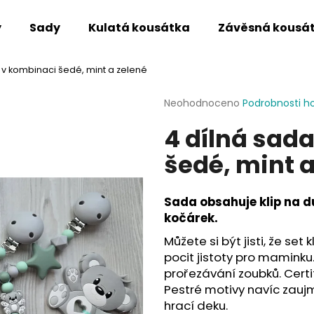
y
Sady
Kulatá kousátka
Závěsná kousá
v kombinaci šedé, mint a zelené
Co potřebujete najít?
Průměrné
Neohodnoceno
Podrobnosti h
hodnocení
4 dílná sad
produktu
HLEDAT
je
šedé, mint a
0,0
z
5
Doporučujeme
hvězdiček.
Sada obsahuje klip na d
kočárek.
Můžete si být jisti, že set
pocit jistoty pro maminku.
prořezávání zoubků. Certi
Pestré motivy navíc zaujm
hrací deku.