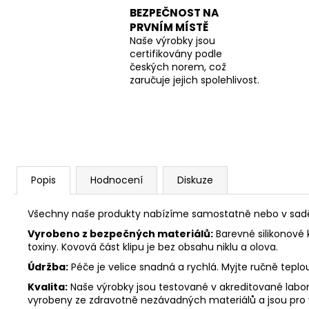
BEZPEČNOST NA
PRVNÍM MÍSTĚ
Naše výrobky jsou
certifikovány podle
českých norem, což
zaručuje jejich spolehlivost.
Popis
Hodnocení
Diskuze
Všechny naše produkty nabízíme samostatně nebo v sadě. 
Vyrobeno z bezpečných materiálů:
Barevné silikonové 
toxiny. Kovová část klipu je bez obsahu niklu a olova.
Údržba:
Péče je velice snadná a rychlá. Myjte ručně tepl
Kvalita:
Naše výrobky jsou testované v akreditované labora
vyrobeny ze zdravotně nezávadných materiálů a jsou pro