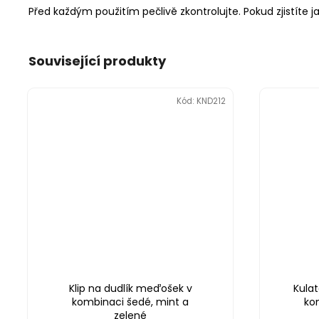
Před každým použitím pečlivě zkontrolujte. Pokud zjistíte j
Související produkty
Kód:
KND212
Klip na dudlík meďošek v
Kula
kombinaci šedé, mint a
ko
zelené