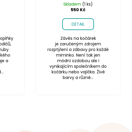
Skladem
(1 ks)
550 Kč
DETAIL
oplňky
Závěs na kočárek
odičů,
je zaručeným zdrojem
zuby.
rozptýlení a zábavy pro každé
ského
miminko. Není tak jen
je a
módní ozdobou ale i
a
vynikajícím společníkem do
..
kočárku nebo vajíčka. Živé
barvy a různé...