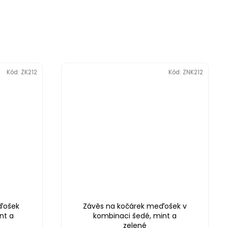
Kód:
ZK212
Kód:
ZNK212
ďošek
Závěs na kočárek meďošek v
nt a
kombinaci šedé, mint a
zelené