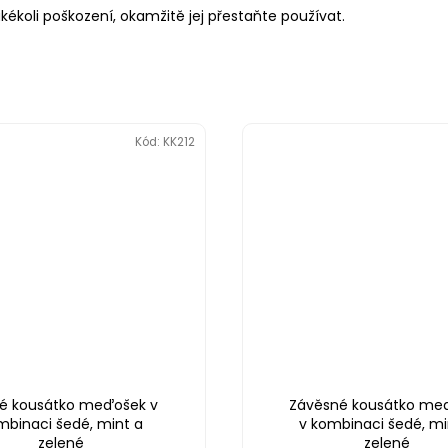
akékoli poškození, okamžitě jej přestaňte používat.
Kód:
KK212
té kousátko meďošek v
Závěsné kousátko me
mbinaci šedé, mint a
v kombinaci šedé, mi
zelené
zelené