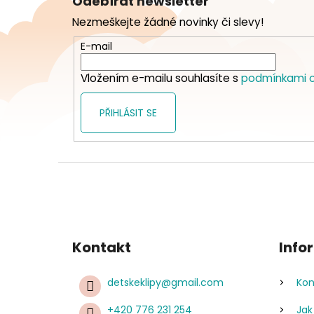
Odebírat newsletter
p
Nezmeškejte žádné novinky či slevy!
a
t
E-mail
í
Vložením e-mailu souhlasíte s
podmínkami o
PŘIHLÁSIT SE
Kontakt
Info
detskeklipy
@
gmail.com
Kon
+420 776 231 254
Jak