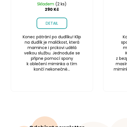
Skladem
(2 ks)
290 Kč
DETAIL
Konec pátrání po dudlíku! Klip
Ko
na dudlík je maličkost, která
sp
mamince i prckovi udělá
m
velkou službu. Jednoduše se
připne pomocí spony
z bez
k oblečení miminka a tím
masír
končí nekonečné...
miminku
Z
á