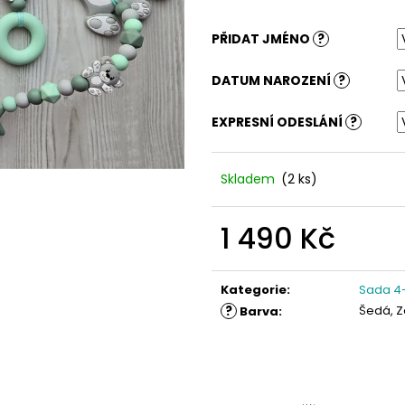
PŘIDAT JMÉNO
?
DATUM NAROZENÍ
?
EXPRESNÍ ODESLÁNÍ
?
Skladem
(2 ks)
1 490 Kč
Měrná
cena:
Kategorie
:
Sada 4-
?
Šedá, Z
Barva
: