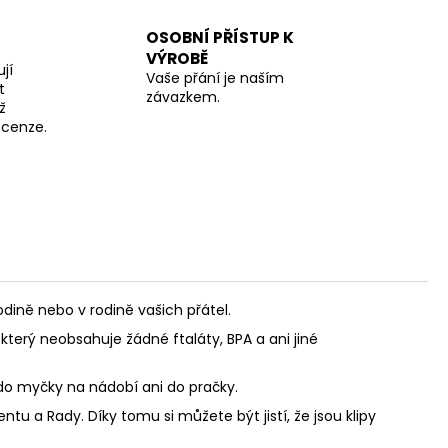
OSOBNÍ PŘÍSTUP K
VÝROBĚ
jí
Vaše přání je naším
t
závazkem.
ž
recenze.
ině nebo v rodině vašich přátel.
který neobsahuje žádné ftaláty, BPA a ani jiné
 do myčky na nádobí ani do pračky.
u a Rady. Díky tomu si můžete být jistí, že jsou klipy