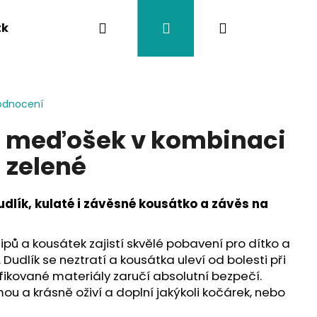
Hledat
Přihlášení
Nákupní
tka
Závěsy na kočárek
Twistík kousátka
košík
odnocení
a meďošek v kombinaci
 zelené
udlík, kulaté i závěsné kousátko a závěs na
 klipů a kousátek zajistí skvělé pobavení pro dítko a
 Dudlík se neztratí a kousátka uleví od bolesti při
fikované materiály zaručí absolutní bezpečí.
ou a krásně oživí a doplní jakýkoli kočárek, nebo