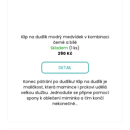
Klip na dudlík modrý medvídek v kombinaci
černé a bílé
Skladem
(1 ks)
290 Kč
DETAIL
Konec pátrání po dudlíku! Klip na dudlík je
maličkost, která mamince i prckovi udělá
velkou službu. Jednoduše se připne pomocí
spony k oblečení miminka a tím končí
nekonečné...