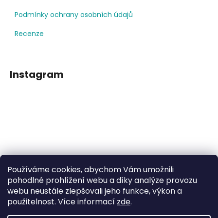
Podmínky ochrany osobních údajů
Recenze
Instagram
Používáme cookies, abychom Vám umožnili
Sledovat na Instagramu
pohodlné prohlížení webu a díky analýze provozu
webu neustále zlepšovali jeho funkce, výkon a
použitelnost. Více informací
zde
.
Facebook