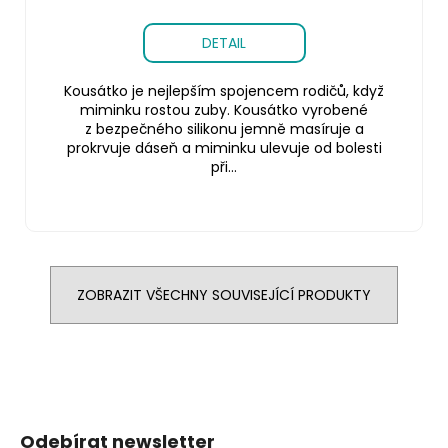
DETAIL
Kousátko je nejlepším spojencem rodičů, když
miminku rostou zuby. Kousátko vyrobené
z bezpečného silikonu jemně masíruje a
prokrvuje dáseň a miminku ulevuje od bolesti
při...
ZOBRAZIT VŠECHNY SOUVISEJÍCÍ PRODUKTY
Z
á
Odebírat newsletter