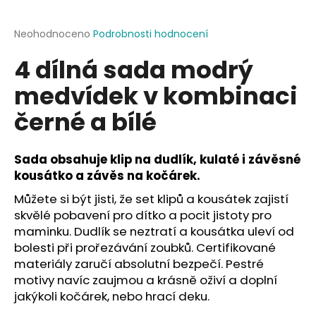
a
j
Průměrné
Neohodnoceno
Podrobnosti hodnocení
hodnocení
í
4 dílná sada modrý
produktu
t
je
medvídek v kombinaci
?
0,0
z
černé a bílé
5
hvězdiček.
Sada obsahuje klip na dudlík, kulaté i závěsné
HLEDAT
kousátko a závěs na kočárek.
Můžete si být jisti, že set klipů a kousátek zajistí
skvělé pobavení pro dítko a pocit jistoty pro
D
maminku. Dudlík se neztratí a kousátka uleví od
o
bolesti při prořezávání zoubků. Certifikované
p
materiály zaručí absolutní bezpečí. Pestré
o
motivy navíc zaujmou a krásně oživí a doplní
r
jakýkoli kočárek, nebo hrací deku.
u