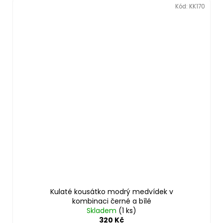
Kód:
KK170
Kulaté kousátko modrý medvídek v
kombinaci černé a bílé
Skladem
(1 ks)
320 Kč