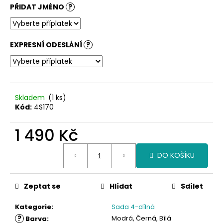
č
PŘIDAT JMÉNO
?
u
j
e
m
EXPRESNÍ ODESLÁNÍ
?
e
Skladem
(1 ks)
Kód:
4S170
1 490 Kč
Měrná
DO KOŠÍKU
cena:
Zeptat se
Hlídat
Sdílet
Kategorie
:
Sada 4-dílná
?
Modrá, Černá, Bílá
Barva
: