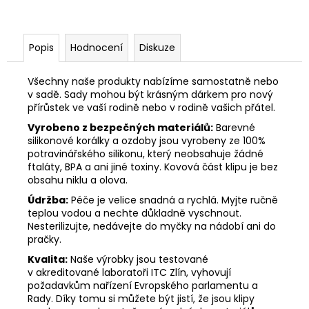
Popis
Hodnocení
Diskuze
Všechny naše produkty nabízíme samostatně nebo
v sadě. Sady mohou být krásným dárkem pro nový
přírůstek ve vaší rodině nebo v rodině vašich přátel.
Vyrobeno z bezpečných materiálů:
Barevné
silikonové korálky a ozdoby jsou vyrobeny ze 100%
potravinářského silikonu, který neobsahuje žádné
ftaláty, BPA a ani jiné toxiny. Kovová část klipu je bez
obsahu niklu a olova.
Údržba:
Péče je velice snadná a rychlá. Myjte ručně
teplou vodou a nechte důkladně vyschnout.
Nesterilizujte, nedávejte do myčky na nádobí ani do
pračky.
Kvalita:
Naše výrobky jsou testované
v akreditované laboratoři ITC Zlín, vyhovují
požadavkům nařízení Evropského parlamentu a
Rady. Díky tomu si můžete být jistí, že jsou klipy