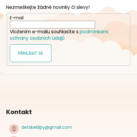
p
Nezmeškejte žádné novinky či slevy!
a
t
E-mail
í
Vložením e-mailu souhlasíte s
podmínkami
ochrany osobních údajů
PŘIHLÁSIT SE
Kontakt
detskeklipy
@
gmail.com