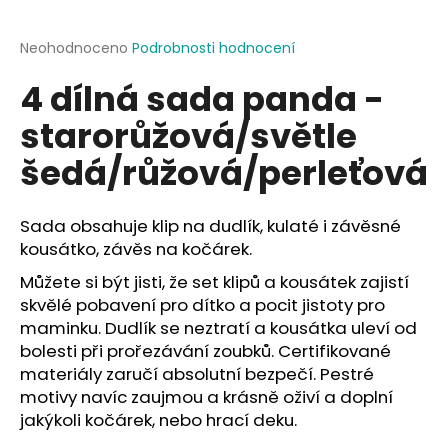
a
j
Průměrné
Neohodnoceno
Podrobnosti hodnocení
hodnocení
í
4 dílná sada panda -
produktu
t
je
starorůžová/světle
?
0,0
z
šedá/růžová/perleťová
5
hvězdiček.
Sada obsahuje klip na dudlík, kulaté i závěsné
HLEDAT
kousátko, závěs na kočárek.
Můžete si být jisti, že set klipů a kousátek zajistí
skvělé pobavení pro dítko a pocit jistoty pro
D
maminku. Dudlík se neztratí a kousátka uleví od
o
bolesti při prořezávání zoubků. Certifikované
p
materiály zaručí absolutní bezpečí. Pestré
o
motivy navíc zaujmou a krásně oživí a doplní
r
jakýkoli kočárek, nebo hrací deku.
u