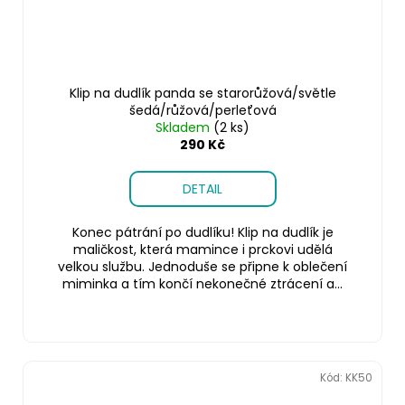
Klip na dudlík panda se starorůžová/světle
šedá/růžová/perleťová
Skladem
(2 ks)
290 Kč
DETAIL
Konec pátrání po dudlíku! Klip na dudlík je
maličkost, která mamince i prckovi udělá
velkou službu. Jednoduše se připne k oblečení
miminka a tím končí nekonečné ztrácení a...
Kód:
KK50