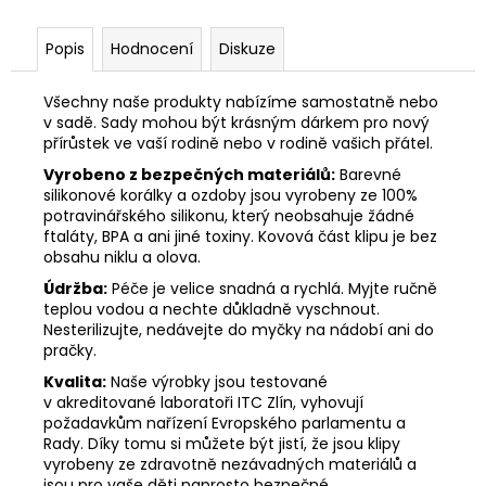
Popis
Hodnocení
Diskuze
Všechny naše produkty nabízíme samostatně nebo
v sadě. Sady mohou být krásným dárkem pro nový
přírůstek ve vaší rodině nebo v rodině vašich přátel.
Vyrobeno z bezpečných materiálů:
Barevné
silikonové korálky a ozdoby jsou vyrobeny ze 100%
potravinářského silikonu, který neobsahuje žádné
ftaláty, BPA a ani jiné toxiny. Kovová část klipu je bez
obsahu niklu a olova.
Údržba:
Péče je velice snadná a rychlá. Myjte ručně
teplou vodou a nechte důkladně vyschnout.
Nesterilizujte, nedávejte do myčky na nádobí ani do
pračky.
Kvalita:
Naše výrobky jsou testované
v akreditované laboratoři ITC Zlín, vyhovují
požadavkům nařízení Evropského parlamentu a
Rady. Díky tomu si můžete být jistí, že jsou klipy
vyrobeny ze zdravotně nezávadných materiálů a
jsou pro vaše děti naprosto bezpečné.