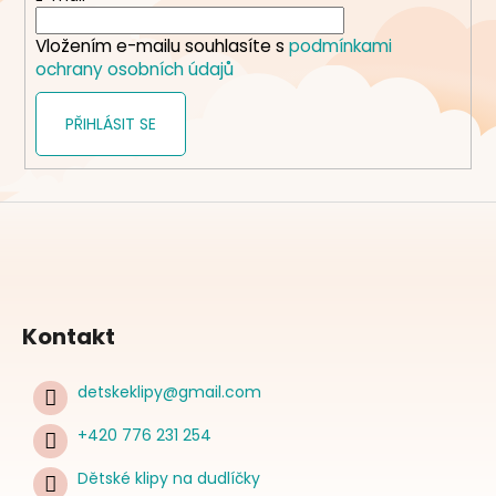
í
Vložením e-mailu souhlasíte s
podmínkami
ochrany osobních údajů
PŘIHLÁSIT SE
Kontakt
detskeklipy
@
gmail.com
+420 776 231 254
Dětské klipy na dudlíčky