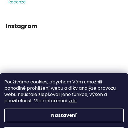
Recenze
Instagram
Používáme cookies, abychom Vám umožnili
Sledovat na Instagramu
pohodlné prohlížení webu a díky analýze provozu
webu neustále zlepšovali jeho funkce, výkon a
použitelnost. Více informací
zde
.
Facebook
Nastavení