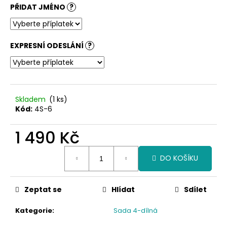
č
PŘIDAT JMÉNO
?
u
j
e
m
EXPRESNÍ ODESLÁNÍ
?
e
Skladem
(1 ks)
Kód:
4S-6
1 490 Kč
Měrná
DO KOŠÍKU
cena:
Zeptat se
Hlídat
Sdílet
Kategorie
:
Sada 4-dílná