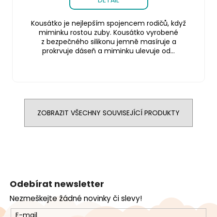
Kousátko je nejlepším spojencem rodičů, když
miminku rostou zuby. Kousátko vyrobené
z bezpečného silikonu jemně masíruje a
prokrvuje dáseň a miminku ulevuje od...
ZOBRAZIT VŠECHNY SOUVISEJÍCÍ PRODUKTY
Z
á
Odebírat newsletter
p
Nezmeškejte žádné novinky či slevy!
a
t
E-mail