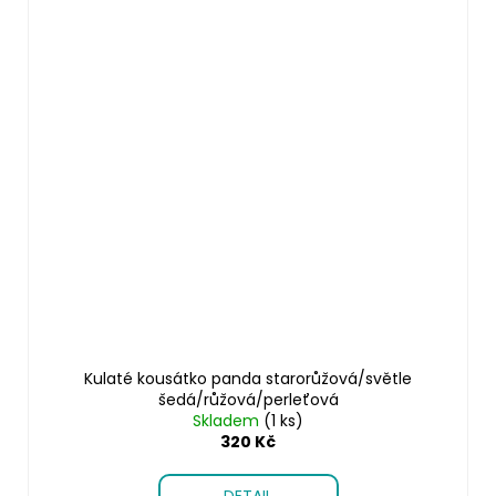
Kulaté kousátko panda starorůžová/světle
šedá/růžová/perleťová
Skladem
(1 ks)
320 Kč
DETAIL