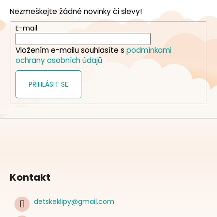
p
Nezmeškejte žádné novinky či slevy!
a
t
E-mail
í
Vložením e-mailu souhlasíte s
podmínkami
ochrany osobních údajů
PŘIHLÁSIT SE
Kontakt
detskeklipy
@
gmail.com