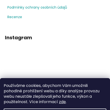
Podmínky ochrany osobních údajů
Recenze
Instagram
Používáme cookies, abychom Vám umožnili
Sledovat na Instagramu
pohodlné prohlížení webu a díky analýze provozu
webu neustále zlepšovali jeho funkce, výkon a
použitelnost. Více informací
zde
.
Facebook