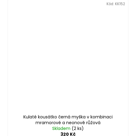
Kód:
KK152
Kulaté kousátko černá myška v kombinaci
mramorové a neonově růžová
Skladem
(2 ks)
320 Kč