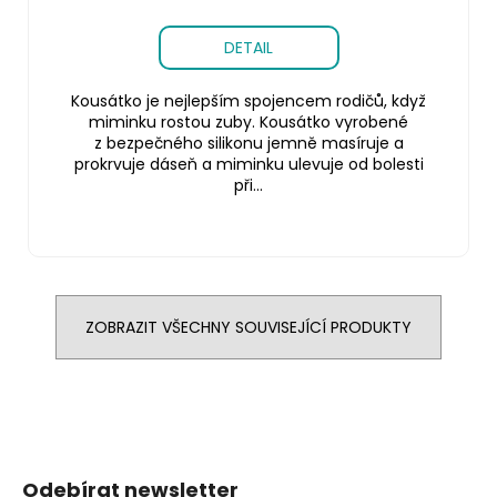
DETAIL
Kousátko je nejlepším spojencem rodičů, když
miminku rostou zuby. Kousátko vyrobené
z bezpečného silikonu jemně masíruje a
prokrvuje dáseň a miminku ulevuje od bolesti
při...
ZOBRAZIT VŠECHNY SOUVISEJÍCÍ PRODUKTY
Z
á
Odebírat newsletter