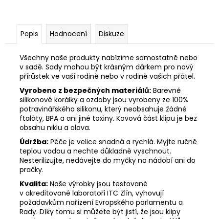
Popis
Hodnocení
Diskuze
Všechny naše produkty nabízíme samostatně nebo
v sadě. Sady mohou být krásným dárkem pro nový
přírůstek ve vaší rodině nebo v rodině vašich přátel.
Vyrobeno z bezpečných materiálů:
Barevné
silikonové korálky a ozdoby jsou vyrobeny ze 100%
potravinářského silikonu, který neobsahuje žádné
ftaláty, BPA a ani jiné toxiny. Kovová část klipu je bez
obsahu niklu a olova.
Údržba:
Péče je velice snadná a rychlá. Myjte ručně
teplou vodou a nechte důkladně vyschnout.
Nesterilizujte, nedávejte do myčky na nádobí ani do
pračky.
Kvalita:
Naše výrobky jsou testované
v akreditované laboratoři ITC Zlín, vyhovují
požadavkům nařízení Evropského parlamentu a
Rady. Díky tomu si můžete být jistí, že jsou klipy