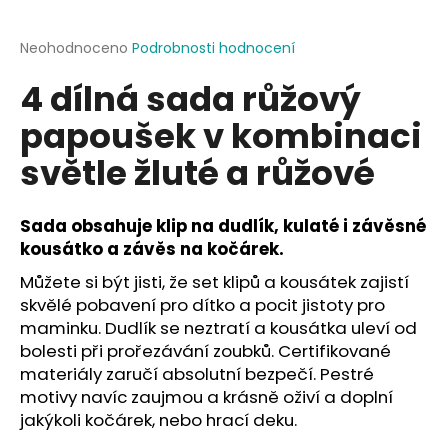
a
j
Průměrné
Neohodnoceno
Podrobnosti hodnocení
hodnocení
í
4 dílná sada růžový
produktu
t
je
papoušek v kombinaci
?
0,0
z
světle žluté a růžové
5
hvězdiček.
Sada obsahuje klip na dudlík, kulaté i závěsné
HLEDAT
kousátko a závěs na kočárek.
Můžete si být jisti, že set klipů a kousátek zajistí
skvělé pobavení pro dítko a pocit jistoty pro
D
maminku. Dudlík se neztratí a kousátka uleví od
o
bolesti při prořezávání zoubků. Certifikované
p
materiály zaručí absolutní bezpečí. Pestré
o
motivy navíc zaujmou a krásně oživí a doplní
r
jakýkoli kočárek, nebo hrací deku.
u