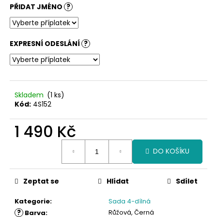
č
PŘIDAT JMÉNO
?
u
j
e
m
EXPRESNÍ ODESLÁNÍ
?
e
Skladem
(1 ks)
Kód:
4S152
1 490 Kč
Měrná
DO KOŠÍKU
cena:
Zeptat se
Hlídat
Sdílet
Kategorie
:
Sada 4-dílná
?
Růžová, Černá
Barva
: