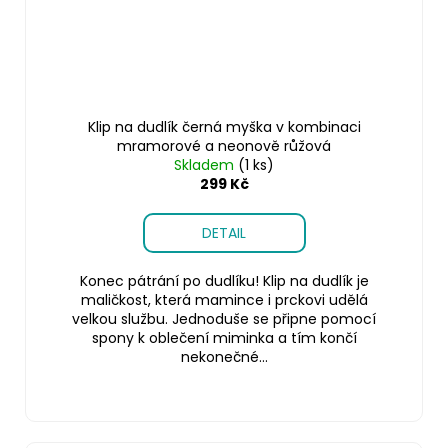
Klip na dudlík černá myška v kombinaci
mramorové a neonově růžová
Skladem
(1 ks)
299 Kč
DETAIL
Konec pátrání po dudlíku! Klip na dudlík je
maličkost, která mamince i prckovi udělá
velkou službu. Jednoduše se připne pomocí
spony k oblečení miminka a tím končí
nekonečné...