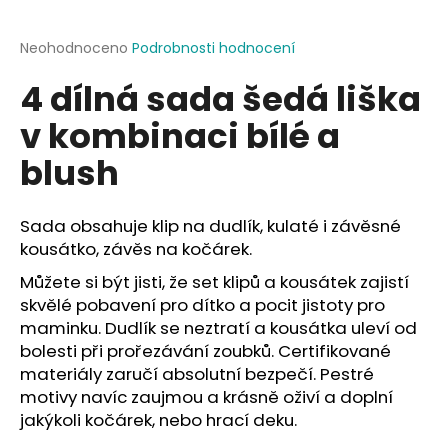
a
j
Průměrné
Neohodnoceno
Podrobnosti hodnocení
hodnocení
í
4 dílná sada šedá liška
produktu
t
je
v kombinaci bílé a
?
0,0
z
blush
5
hvězdiček.
Sada obsahuje klip na dudlík, kulaté i závěsné
HLEDAT
kousátko, závěs na kočárek.
Můžete si být jisti, že set klipů a kousátek zajistí
skvělé pobavení pro dítko a pocit jistoty pro
D
maminku. Dudlík se neztratí a kousátka uleví od
o
bolesti při prořezávání zoubků. Certifikované
p
materiály zaručí absolutní bezpečí. Pestré
o
motivy navíc zaujmou a krásně oživí a doplní
r
jakýkoli kočárek, nebo hrací deku.
u