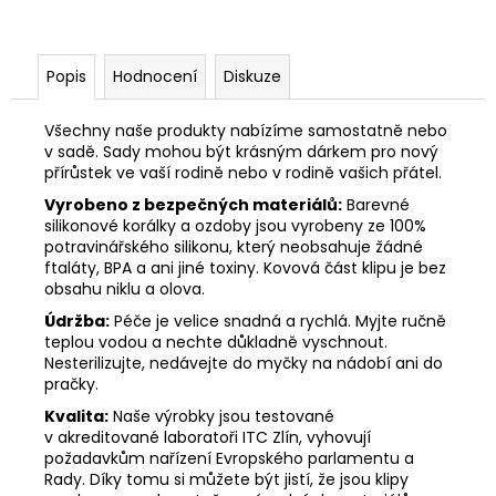
Popis
Hodnocení
Diskuze
Všechny naše produkty nabízíme samostatně nebo
v sadě. Sady mohou být krásným dárkem pro nový
přírůstek ve vaší rodině nebo v rodině vašich přátel.
Vyrobeno z bezpečných materiálů:
Barevné
silikonové korálky a ozdoby jsou vyrobeny ze 100%
potravinářského silikonu, který neobsahuje žádné
ftaláty, BPA a ani jiné toxiny. Kovová část klipu je bez
obsahu niklu a olova.
Údržba:
Péče je velice snadná a rychlá. Myjte ručně
teplou vodou a nechte důkladně vyschnout.
Nesterilizujte, nedávejte do myčky na nádobí ani do
pračky.
Kvalita:
Naše výrobky jsou testované
v akreditované laboratoři ITC Zlín, vyhovují
požadavkům nařízení Evropského parlamentu a
Rady. Díky tomu si můžete být jistí, že jsou klipy