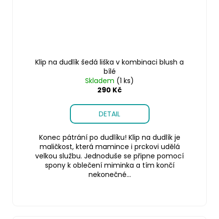
Klip na dudlík šedá liška v kombinaci blush a
bílé
Skladem
(1 ks)
290 Kč
DETAIL
Konec pátrání po dudlíku! Klip na dudlík je
maličkost, která mamince i prckovi udělá
velkou službu. Jednoduše se připne pomocí
spony k oblečení miminka a tím končí
nekonečné...