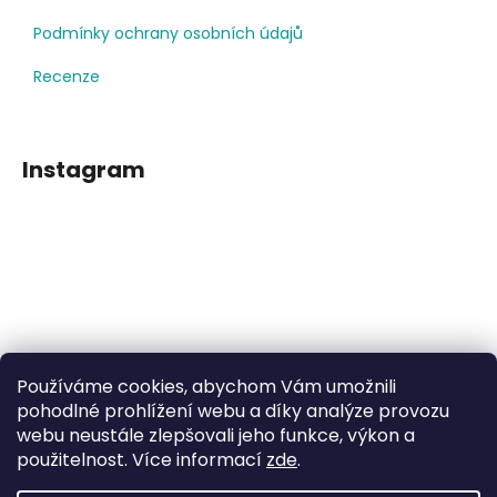
Podmínky ochrany osobních údajů
Recenze
Instagram
Používáme cookies, abychom Vám umožnili
Sledovat na Instagramu
pohodlné prohlížení webu a díky analýze provozu
webu neustále zlepšovali jeho funkce, výkon a
použitelnost. Více informací
zde
.
Facebook