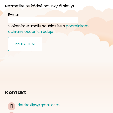
p
Nezmeškejte žádné novinky či slevy!
a
t
E-mail
í
Vložením e-mailu souhlasíte s
podmínkami
ochrany osobních údajů
PŘIHLÁSIT SE
Kontakt
detskeklipy
@
gmail.com