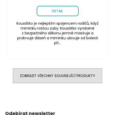
DETAIL
Kousátko je nejlepším spojencem rodičů, když
miminku rostou zuby. Kousátko vyrobené
z bezpečného silikonu jemně masíruje a
prokrvuje dáseň a miminku ulevuje od bolesti
při...
ZOBRAZIT VŠECHNY SOUVISEJÍCÍ PRODUKTY
Z
á
Odebírat newsletter