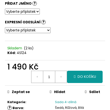
č
PŘIDAT JMÉNO
?
u
j
e
m
EXPRESNÍ ODESLÁNÍ
?
e
Skladem
(2 ks)
Kód:
4S124
1 490 Kč
Měrná
DO KOŠÍKU
cena:
Zeptat se
Hlídat
Sdílet
Kategorie
:
Sada 4-dílná
?
Šedá, Růžová, Bílá
Barva
: