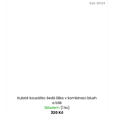
Kód:
KK124
Kulaté kousátko šedá liška v kombinaci blush
a bílé
Skladem
(1 ks)
320 Kč