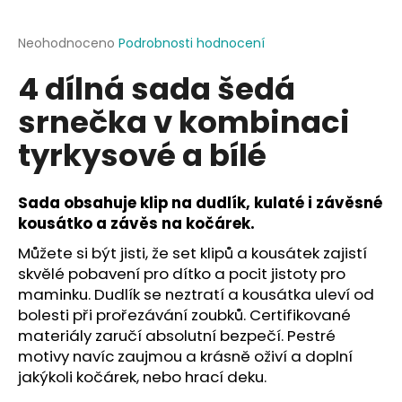
a
j
Průměrné
Neohodnoceno
Podrobnosti hodnocení
hodnocení
í
4 dílná sada šedá
produktu
t
je
srnečka v kombinaci
?
0,0
z
tyrkysové a bílé
5
hvězdiček.
Sada obsahuje klip na dudlík, kulaté i závěsné
HLEDAT
kousátko a závěs na kočárek.
Můžete si být jisti, že set klipů a kousátek zajistí
skvělé pobavení pro dítko a pocit jistoty pro
D
maminku. Dudlík se neztratí a kousátka uleví od
o
bolesti při prořezávání zoubků. Certifikované
p
materiály zaručí absolutní bezpečí. Pestré
o
motivy navíc zaujmou a krásně oživí a doplní
r
jakýkoli kočárek, nebo hrací deku.
u