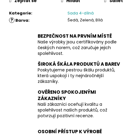
Zeptat se
Hlídat
Sdílet
Kategorie
:
Sada 4-dílná
?
Šedá, Zelená, Bílá
Barva
:
BEZPEČNOST NA PRVNÍM MÍSTĚ
Naše výrobky jsou certifikovány podle
českých norem, což zaručuje jejich
spolehlivost.
ŠIROKÁ ŠKÁLA PRODUKTŮ A BAREV
Poskytujeme pestrou škálu produktů,
která uspokojí i ty nejnáročnější
zákazníky.
OVĚŘENO SPOKOJENÝMI
ZÁKAZNÍKY
Naši zákazníci oceňují kvalitu a
spolehlivost našich produktů, což
potvrzují pozitivní recenze.
OSOBNÍ PŘÍSTUP K VÝROBĚ