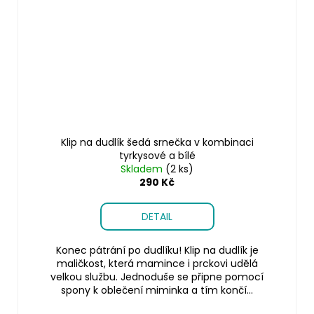
Klip na dudlík šedá srnečka v kombinaci
tyrkysové a bílé
Skladem
(2 ks)
290 Kč
DETAIL
Konec pátrání po dudlíku! Klip na dudlík je
maličkost, která mamince i prckovi udělá
velkou službu. Jednoduše se připne pomocí
spony k oblečení miminka a tím končí...