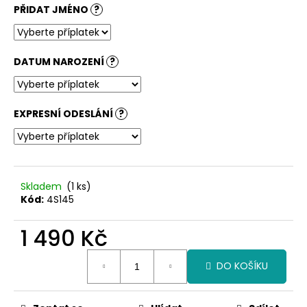
č
PŘIDAT JMÉNO
?
u
j
e
m
DATUM NAROZENÍ
?
e
EXPRESNÍ ODESLÁNÍ
?
Skladem
(1 ks)
Kód:
4S145
1 490 Kč
Měrná
DO KOŠÍKU
cena: