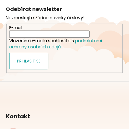
á
Odebírat newsletter
p
Nezmeškejte žádné novinky či slevy!
a
t
E-mail
í
Vložením e-mailu souhlasíte s
podmínkami
ochrany osobních údajů
PŘIHLÁSIT SE
Kontakt