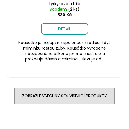
tyrkysové a bílé
Skladem
(2 ks)
320 Kč
DETAIL
Kousátko je nejlepším spojencem rodičů, když
miminku rostou zuby. Kousátko vyrobené
z bezpečného silikonu jemně masíruje a
prokrvuje dáseň a miminku ulevuje od...
ZOBRAZIT VŠECHNY SOUVISEJÍCÍ PRODUKTY
Z