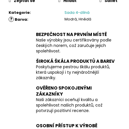
Zeptat se
Hlídat
Sdílet
Kategorie
:
Sada 4-dílná
?
Modrá, Hnědá
Barva
:
BEZPEČNOST NA PRVNÍM MÍSTĚ
Naše výrobky jsou certifikovány podle
českých norem, což zaručuje jejich
spolehlivost.
ŠIROKÁ ŠKÁLA PRODUKTŮ A BAREV
Poskytujeme pestrou škálu produktů,
která uspokojí i ty nejnáročnější
zákazníky.
OVĚŘENO SPOKOJENÝMI
ZÁKAZNÍKY
Naši zákazníci oceňují kvalitu a
spolehlivost našich produktů, což
potvrzují pozitivní recenze.
OSOBNÍ PŘÍSTUP K VÝROBĚ