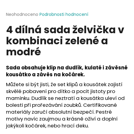
a
j
Průměrné
Neohodnoceno
Podrobnosti hodnocení
hodnocení
í
4 dílná sada želvička v
produktu
t
je
kombinaci zelené a
?
0,0
z
modré
5
hvězdiček.
Sada obsahuje klip na dudlík, kulaté i závěsné
HLEDAT
kousátko a závěs na kočárek.
Můžete si být jisti, že set klipů a kousátek zajistí
skvělé pobavení pro dítko a pocit jistoty pro
D
maminku. Dudlík se neztratí a kousátka uleví od
o
bolesti při prořezávání zoubků. Certifikované
p
materiály zaručí absolutní bezpečí. Pestré
o
motivy navíc zaujmou a krásně oživí a doplní
r
jakýkoli kočárek, nebo hrací deku.
u