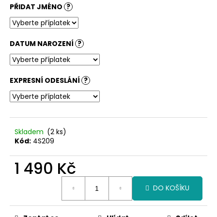
č
PŘIDAT JMÉNO
?
u
j
e
m
DATUM NAROZENÍ
?
e
EXPRESNÍ ODESLÁNÍ
?
Skladem
(2 ks)
Kód:
4S209
1 490 Kč
Měrná
DO KOŠÍKU
cena: