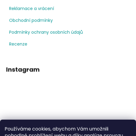
Reklamace a vrácení
Obchodní podmínky
Podmínky ochrany osobních údajů
Recenze
Instagram
Používáme cookies, abychom Vám umožnili
Sledovat na Instagramu
pohodlné prohlížení webu a díky analýze provozu