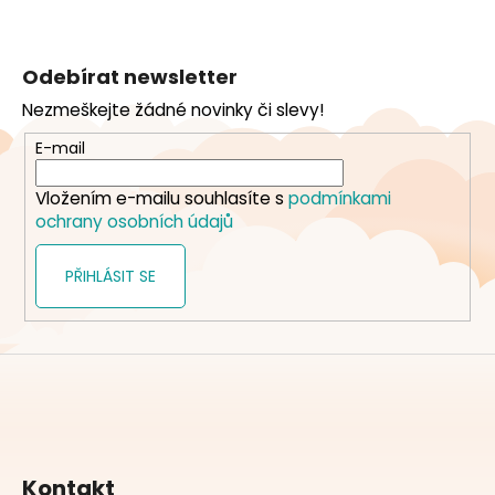
Z
á
Odebírat newsletter
p
Nezmeškejte žádné novinky či slevy!
a
t
E-mail
í
Vložením e-mailu souhlasíte s
podmínkami
ochrany osobních údajů
PŘIHLÁSIT SE
Kontakt