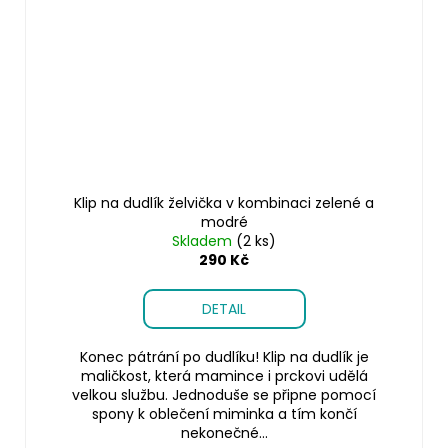
Klip na dudlík želvička v kombinaci zelené a
modré
Skladem
(2 ks)
290 Kč
DETAIL
Konec pátrání po dudlíku! Klip na dudlík je
maličkost, která mamince i prckovi udělá
velkou službu. Jednoduše se připne pomocí
spony k oblečení miminka a tím končí
nekonečné...