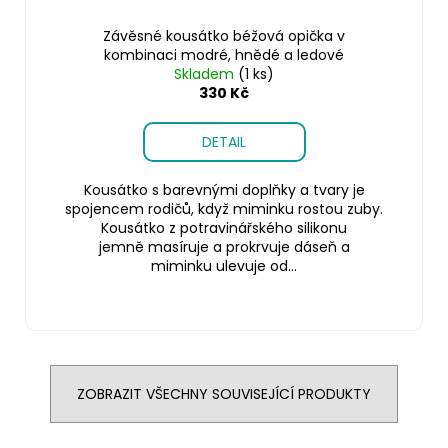
Závěsné kousátko béžová opička v
kombinaci modré, hnědé a ledové
Skladem
(1 ks)
330 Kč
DETAIL
Kousátko s barevnými doplňky a tvary je
spojencem rodičů, když miminku rostou zuby.
Kousátko z potravinářského silikonu
jemně masíruje a prokrvuje dáseň a
miminku ulevuje od...
ZOBRAZIT VŠECHNY SOUVISEJÍCÍ PRODUKTY