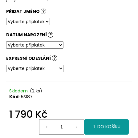
č
u
PŘIDAT JMÉNO
?
j
e
m
e
DATUM NAROZENÍ
?
EXPRESNÍ ODESLÁNÍ
?
Skladem
(2 ks)
Kód:
5S187
1 790 Kč
Měrná
DO KOŠÍKU
cena: