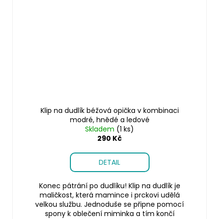
Klip na dudlík béžová opička v kombinaci
modré, hnědé a ledové
Skladem
(1 ks)
290 Kč
DETAIL
Konec pátrání po dudlíku! Klip na dudlík je
maličkost, která mamince i prckovi udělá
velkou službu. Jednoduše se připne pomocí
spony k oblečení miminka a tím končí