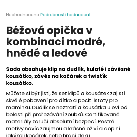
a
j
Průměrné
Neohodnoceno
Podrobnosti hodnocení
hodnocení
í
Béžová opička v
produktu
t
je
kombinaci modré,
?
0,0
z
hnědé a ledové
5
hvězdiček.
Sada obsahuje klip na dudlík, kulaté i závěsné
HLEDAT
kousátko, závěs na kočárek a twistík
kousátko.
Můžete si být jisti, že set klipů a kousátek zajistí
D
skvělé pobavení pro dítko a pocit jistoty pro
o
maminku. Dudlík se neztratí a kousátka uleví od
p
bolesti při prořezávání zoubků. Certifikované
o
materiály zaručí absolutní bezpečí. Pestré
r
motivy navíc zaujmou a krásně oživí a doplní
u
jakýkoli kočárek, nebo hrací deku.