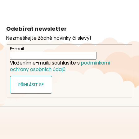
Z
á
Odebírat newsletter
p
Nezmeškejte žádné novinky či slevy!
a
t
E-mail
í
Vložením e-mailu souhlasíte s
podmínkami
ochrany osobních údajů
PŘIHLÁSIT SE