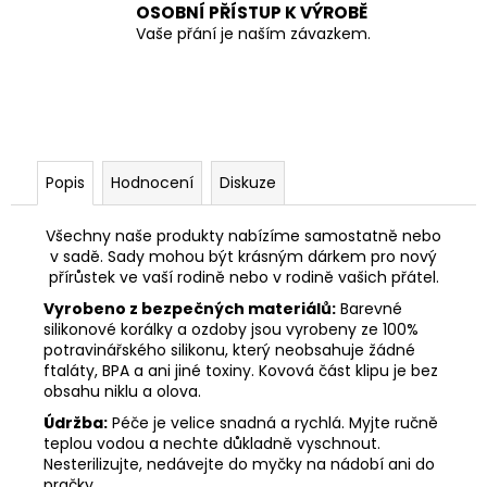
OSOBNÍ PŘÍSTUP K VÝROBĚ
Vaše přání je naším závazkem.
Popis
Hodnocení
Diskuze
Všechny naše produkty nabízíme samostatně nebo
v sadě. Sady mohou být krásným dárkem pro nový
přírůstek ve vaší rodině nebo v rodině vašich přátel.
Vyrobeno z bezpečných materiálů:
Barevné
silikonové korálky a ozdoby jsou vyrobeny ze 100%
potravinářského silikonu, který neobsahuje žádné
ftaláty, BPA a ani jiné toxiny. Kovová část klipu je bez
obsahu niklu a olova.
Údržba:
Péče je velice snadná a rychlá. Myjte ručně
teplou vodou a nechte důkladně vyschnout.
Nesterilizujte, nedávejte do myčky na nádobí ani do
pračky.