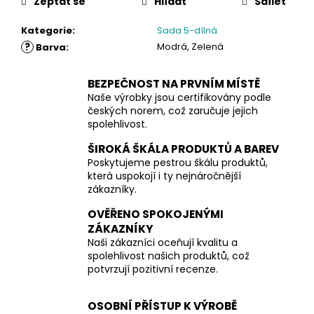
Zeptat se
Hlídat
Sdílet
Kategorie
:
Sada 5-dílná
?
Modrá, Zelená
Barva
:
BEZPEČNOST NA PRVNÍM MÍSTĚ
Naše výrobky jsou certifikovány podle
českých norem, což zaručuje jejich
spolehlivost.
ŠIROKÁ ŠKÁLA PRODUKTŮ A BAREV
Poskytujeme pestrou škálu produktů,
která uspokojí i ty nejnáročnější
zákazníky.
OVĚŘENO SPOKOJENÝMI
ZÁKAZNÍKY
Naši zákazníci oceňují kvalitu a
spolehlivost našich produktů, což
potvrzují pozitivní recenze.
OSOBNÍ PŘÍSTUP K VÝROBĚ