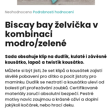
a
j
Průměrné
Neohodnoceno
Podrobnosti hodnocení
hodnocení
í
Biscay bay želvička v
produktu
t
je
kombinaci
?
0,0
z
modro/zelené
5
hvězdiček.
Sada obsahuje klip na dudlík, kulaté i závěsné
HLEDAT
kousátko, lapač a twistík kousátko.
Můžete si být jisti, že set klipů a kousátek zajistí
skvělé pobavení pro dítko a pocit jistoty pro
D
maminku. Dudlík se neztratí a kousátka uleví od
o
bolesti při prořezávání zoubků. Certifikované
p
materiály zaručí absolutní bezpečí. Pestré
o
motivy navíc zaujmou a krásně oživí a doplní
r
jakýkoli kočárek, nebo hrací deku.
u