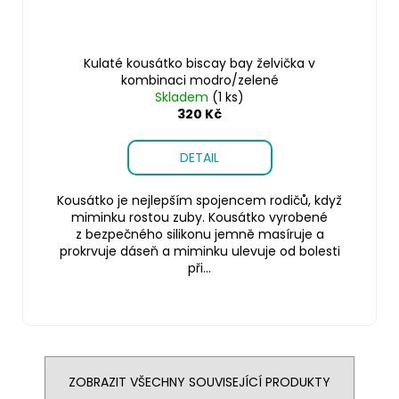
Kulaté kousátko biscay bay želvička v
kombinaci modro/zelené
Skladem
(1 ks)
320 Kč
DETAIL
Kousátko je nejlepším spojencem rodičů, když
miminku rostou zuby. Kousátko vyrobené
z bezpečného silikonu jemně masíruje a
prokrvuje dáseň a miminku ulevuje od bolesti
při...
ZOBRAZIT VŠECHNY SOUVISEJÍCÍ PRODUKTY