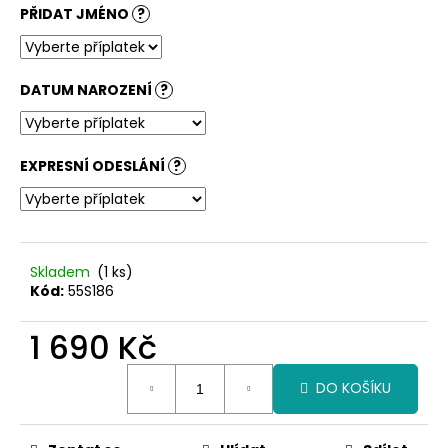
č
PŘIDAT JMÉNO
?
u
j
e
m
DATUM NAROZENÍ
?
e
EXPRESNÍ ODESLÁNÍ
?
Skladem
(1 ks)
Kód:
55S186
1 690 Kč
Měrná
DO KOŠÍKU
cena: