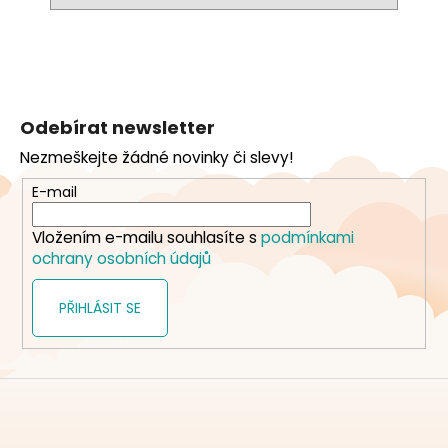
Z
á
Odebírat newsletter
p
Nezmeškejte žádné novinky či slevy!
a
t
E-mail
í
Vložením e-mailu souhlasíte s
podmínkami
ochrany osobních údajů
PŘIHLÁSIT SE