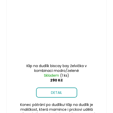
Klip na dudlík biscay bay želvička v
kombinaci modro/zelené
Skladem
(1 ks)
290 Kč
DETAIL
Konec pátrání po dudlíku! Klip na dudlík je
maličkost, která mamince i prckovi udělá