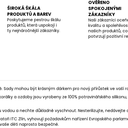
OVĚŘENO
ŠIROKÁ ŠKÁLA
SPOKOJENÝMI
PRODUKTŮ A BAREV
ZÁKAZNÍKY
Poskytujeme pestrou škálu
Naši zákazníci oceňu
produktů, která uspokojí i
kvalitu a spolehlivos
ty nejnáročnější zákazníky.
našich produktů, co
potvrzují pozitivní 
Sady mohou být krásným dárkem pro nový přírůstek ve vaší rod
korálky a ozdoby jsou vyrobeny ze 100% potravinářského silikonu, 
ou vodou a nechte důkladně vyschnout. Nesterilizujte, nedávejte
toři ITC Zlín, vyhovují požadavkům nařízení Evropského parlament
 vaše děti naprosto bezpečné.