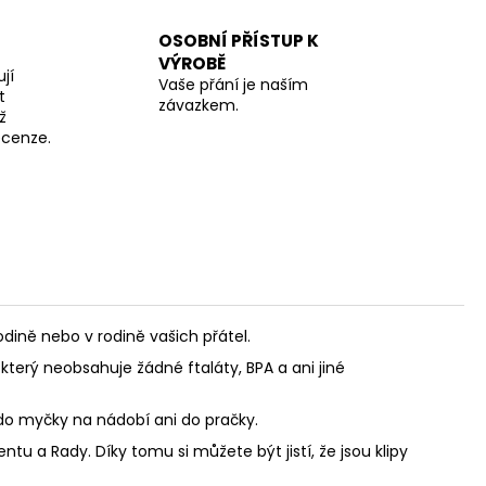
OSOBNÍ PŘÍSTUP K
VÝROBĚ
jí
Vaše přání je naším
t
závazkem.
ž
recenze.
ině nebo v rodině vašich přátel.
který neobsahuje žádné ftaláty, BPA a ani jiné
 do myčky na nádobí ani do pračky.
u a Rady. Díky tomu si můžete být jistí, že jsou klipy