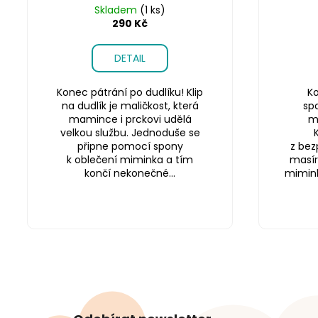
Skladem
(1 ks)
290 Kč
DETAIL
Konec pátrání po dudlíku! Klip
Ko
na dudlík je maličkost, která
sp
mamince i prckovi udělá
m
velkou službu. Jednoduše se
připne pomocí spony
z bez
k oblečení miminka a tím
masír
končí nekonečné...
miminku
Z
á