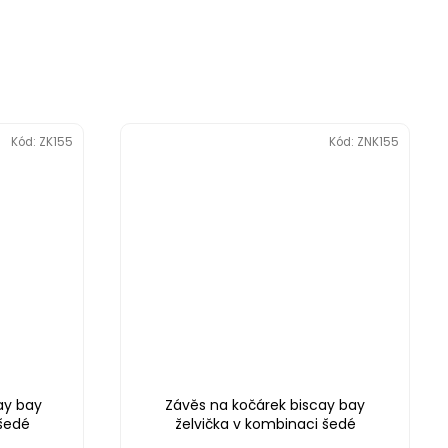
Kód:
ZK155
Kód:
ZNK155
ay bay
Závěs na kočárek biscay bay
 šedé
želvička v kombinaci šedé