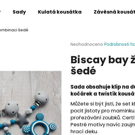
y
Sady
Kulatá kousátka
Závěsná kousá
kombinaci šedé
Co potřebujete najít?
Průměrné
Neohodnoceno
Podrobnosti h
hodnocení
Biscay bay 
produktu
HLEDAT
je
šedé
0,0
z
5
Doporučujeme
hvězdiček.
Sada obsahuje klip na d
kočárek a twistík kousá
Můžete si být jisti, že set
pocit jistoty pro maminku.
prořezávání zoubků. Certi
Pestré motivy navíc zaujm
hrací deku.