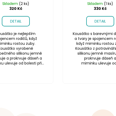
Skladem
(2 ks)
Skladem
(1 ks)
320 Kč
330 Kč
DETAIL
DETAIL
usátko je nejlepším
Kousátko s barevnými d
ojencem rodičů, když
a tvary je spojencem r
iminku rostou zuby.
když miminku rostou 
Kousátko vyrobené
Kousátko z potravinář
pečného silikonu jemně
silikonu jemně masíru
uje a prokrvuje dáseň a
prokrvuje dáseň 
 ulevuje od bolesti při...
miminku ulevuje od.