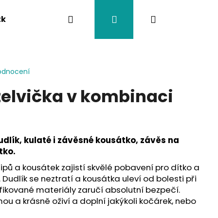
Hledat
Přihlášení
Nákupní
tka
Závěsy na kočárek
Twistík kousátka
košík
odnocení
želvička v kombinaci
udlík, kulaté i závěsné kousátko, závěs na
tko.
 klipů a kousátek zajistí skvělé pobavení pro dítko a
 Dudlík se neztratí a kousátka uleví od bolesti při
fikované materiály zaručí absolutní bezpečí.
ou a krásně oživí a doplní jakýkoli kočárek, nebo