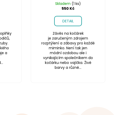
Skladem
(1 ks)
550 Kč
DETAIL
oplňky
Závěs na kočárek
odičů,
je zaručeným zdrojem
zuby.
rozptýlení a zábavy pro každé
ského
miminko. Není tak jen
je a
módní ozdobou ale i
a
vynikajícím společníkem do
..
kočárku nebo vajíčka. Živé
barvy a různé...