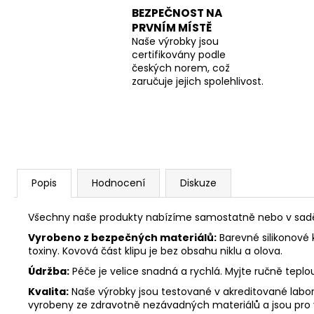
BEZPEČNOST NA
PRVNÍM MÍSTĚ
Naše výrobky jsou
certifikovány podle
českých norem, což
zaručuje jejich spolehlivost.
Popis
Hodnocení
Diskuze
Všechny naše produkty nabízíme samostatně nebo v sadě. 
Vyrobeno z bezpečných materiálů:
Barevné silikonové 
toxiny. Kovová část klipu je bez obsahu niklu a olova.
Údržba:
Péče je velice snadná a rychlá. Myjte ručně tepl
Kvalita:
Naše výrobky jsou testované v akreditované labora
vyrobeny ze zdravotně nezávadných materiálů a jsou pro