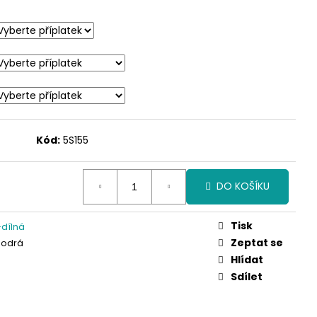
Kód:
5S155
DO KOŠÍKU
Tisk
dílná
Zeptat se
Modrá
Hlídat
Sdílet