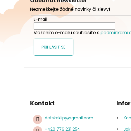
Odebírat newsletter
p
Nezmeškejte žádné novinky či slevy!
a
t
E-mail
í
Vložením e-mailu souhlasíte s
podmínkami o
PŘIHLÁSIT SE
Kontakt
Info
detskeklipy
@
gmail.com
Kon
+420 776 231 254
Jak