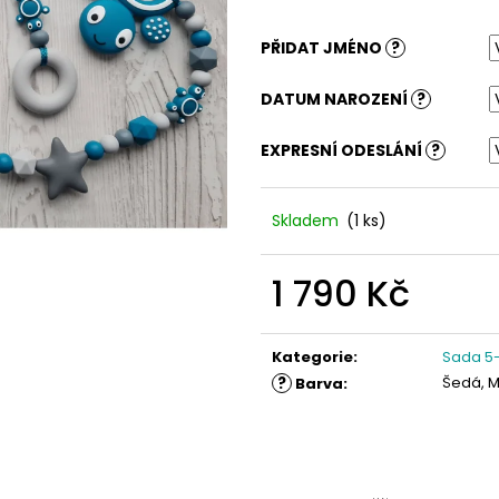
PŘIDAT JMÉNO
?
DATUM NAROZENÍ
?
EXPRESNÍ ODESLÁNÍ
?
Skladem
(1 ks)
1 790 Kč
Měrná
cena:
Kategorie
:
Sada 5-
?
Šedá, 
Barva
: