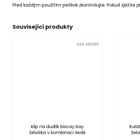
Před každým použitím pečlivě zkontrolujte. Pokud zjistíte j
Související produkty
Kód:
KND155
Klip na dudlík biscay bay
Kula
želvička v kombinaci šedé
želv