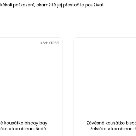
akékoli poškození, okamžitě jej přestaňte používat.
Kód:
KK155
té kousátko biscay bay
Závěsné kousátko bisc
ička v kombinaci šedé
želvička v kombinaci