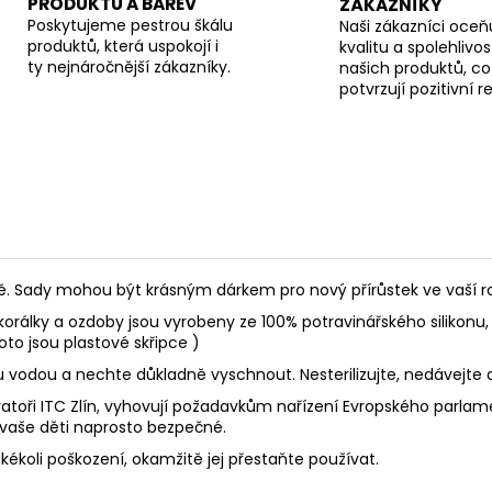
PRODUKTŮ A BAREV
ZÁKAZNÍKY
Poskytujeme pestrou škálu
Naši zákazníci oceňu
produktů, která uspokojí i
kvalitu a spolehlivos
ty nejnáročnější zákazníky.
našich produktů, co
potvrzují pozitivní 
Sady mohou být krásným dárkem pro nový přírůstek ve vaší rod
korálky a ozdoby jsou vyrobeny ze 100% potravinářského silikonu, 
foto jsou plastové skřipce )
ou vodou a nechte důkladně vyschnout. Nesterilizujte, nedávejte
toři ITC Zlín, vyhovují požadavkům nařízení Evropského parlament
 vaše děti naprosto bezpečné.
akékoli poškození, okamžitě jej přestaňte používat.