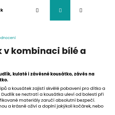
Hledat
Přihlášení
Nákupní
tka
Závěsy na kočárek
Twistík kousátka
košík
odnocení
 v kombinaci bílé a
udlík, kulaté i závěsné kousátko, závěs na
tko.
 klipů a kousátek zajistí skvělé pobavení pro dítko a
 Dudlík se neztratí a kousátka uleví od bolesti při
fikované materiály zaručí absolutní bezpečí.
ou a krásně oživí a doplní jakýkoli kočárek, nebo