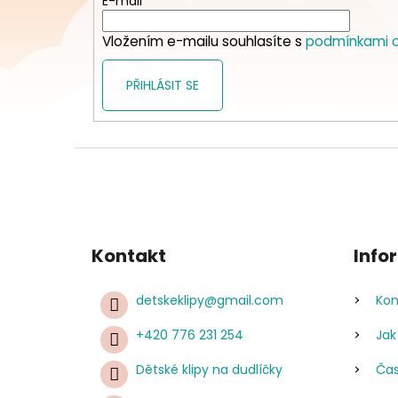
t
E-mail
í
Vložením e-mailu souhlasíte s
podmínkami o
PŘIHLÁSIT SE
Kontakt
Info
detskeklipy
@
gmail.com
Kon
+420 776 231 254
Jak
Dětské klipy na dudlíčky
Čas