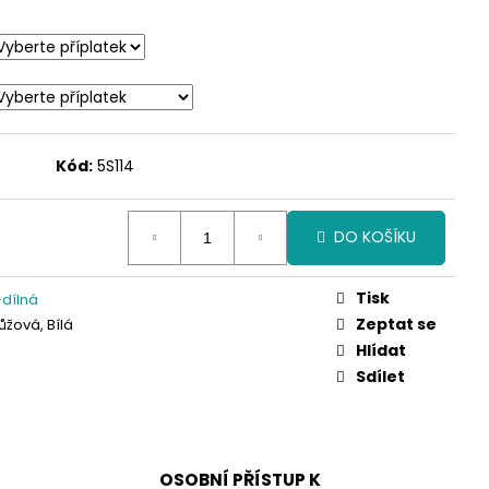
Kód:
5S114
DO KOŠÍKU
Tisk
dílná
Zeptat se
ůžová, Bílá
Hlídat
Sdílet
OSOBNÍ PŘÍSTUP K