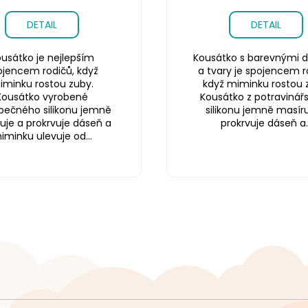
DETAIL
DETAIL
usátko je nejlepším
Kousátko s barevnými d
ojencem rodičů, když
a tvary je spojencem r
iminku rostou zuby.
když miminku rostou 
Kousátko vyrobené
Kousátko z potravinář
pečného silikonu jemně
silikonu jemně masíru
uje a prokrvuje dáseň a
prokrvuje dáseň a..
iminku ulevuje od...