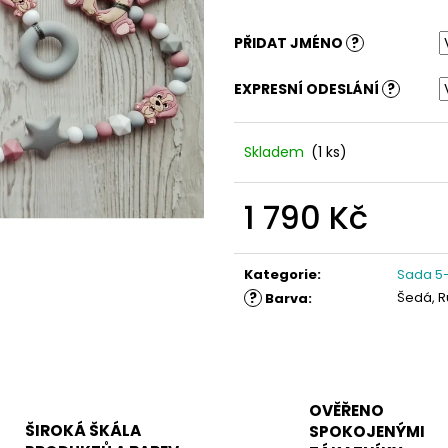
PŘIDAT JMÉNO
?
EXPRESNÍ ODESLÁNÍ
?
Skladem
(1 ks)
1 790 Kč
Měrná
cena:
Kategorie
:
Sada 5-
?
Šedá, R
Barva
:
OVĚŘENO
ŠIROKÁ ŠKÁLA
SPOKOJENÝMI