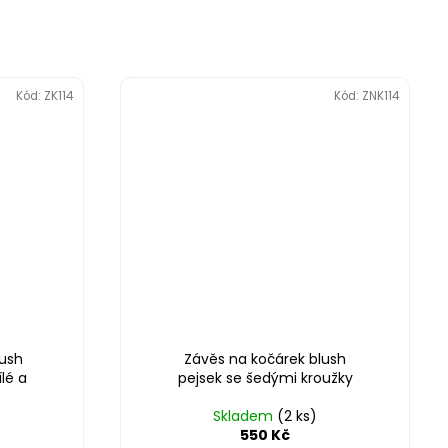
Kód:
ZK114
Kód:
ZNK114
ush
Závěs na kočárek blush
lé a
pejsek se šedými kroužky
Skladem
(2 ks)
550 Kč