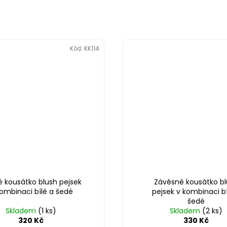
Kód:
KK114
é kousátko blush pejsek
Závěsné kousátko bl
kombinaci bílé a šedé
pejsek v kombinaci bí
šedé
Skladem
(1 ks)
Skladem
(2 ks)
320 Kč
330 Kč