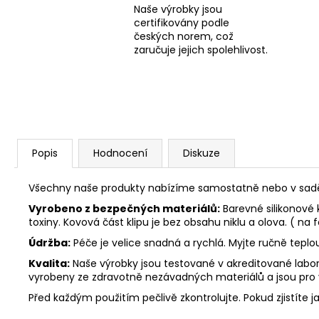
Naše výrobky jsou
certifikovány podle
českých norem, což
zaručuje jejich spolehlivost.
Popis
Hodnocení
Diskuze
Všechny naše produkty nabízíme samostatně nebo v sadě. 
Vyrobeno z bezpečných materiálů:
Barevné silikonové 
toxiny. Kovová část klipu je bez obsahu niklu a olova. ( na 
Údržba:
Péče je velice snadná a rychlá. Myjte ručně tepl
Kvalita:
Naše výrobky jsou testované v akreditované labora
vyrobeny ze zdravotně nezávadných materiálů a jsou pro
Před každým použitím pečlivě zkontrolujte. Pokud zjistíte j