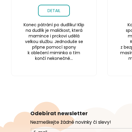
DETAIL
Konec pátrání po dudlíku! Klip
Ko
na dudlík je maličkost, která
sp
mamince i prckovi udělá
m
velkou službu. Jednoduše se
připne pomocí spony
z bez
k oblečení miminka a tím
masír
končí nekonečné...
m
Z
á
Odebírat newsletter
p
Nezmeškejte žádné novinky či slevy!
a