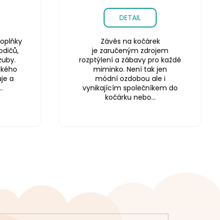
DETAIL
oplňky
Závěs na kočárek
odičů,
je zaručeným zdrojem
zuby.
rozptýlení a zábavy pro každé
ského
miminko. Není tak jen
je a
módní ozdobou ale i
.
vynikajícím společníkem do
kočárku nebo...