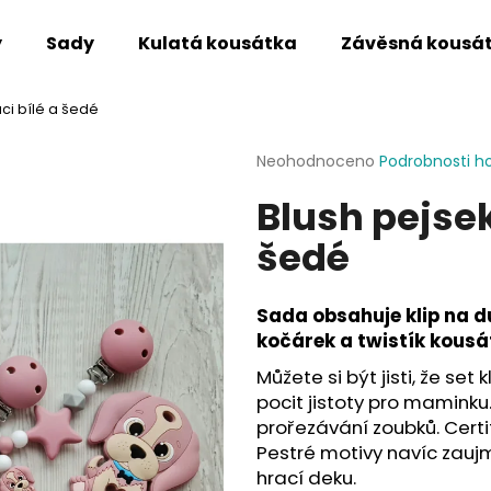
y
Sady
Kulatá kousátka
Závěsná kousá
ci bílé a šedé
Co potřebujete najít?
Průměrné
Neohodnoceno
Podrobnosti h
hodnocení
Blush pejsek
produktu
HLEDAT
je
šedé
0,0
z
5
Doporučujeme
hvězdiček.
Sada obsahuje klip na d
kočárek a twistík kousá
Můžete si být jisti, že set
pocit jistoty pro maminku.
prořezávání zoubků. Certi
Pestré motivy navíc zaujm
hrací deku.