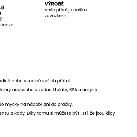
VÝROBĚ
jí
Vaše přání je naším
t
závazkem.
ž
recenze.
ině nebo v rodině vašich přátel.
který neobsahuje žádné ftaláty, BPA a ani jiné
 do myčky na nádobí ani do pračky.
u a Rady. Díky tomu si můžete být jistí, že jsou klipy