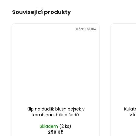
Související produkty
Kód:
KND114
Klip na dudlík blush pejsek v
Kulat
kombinaci bílé a šedé
v 
Skladem
(2 ks)
290 Kč