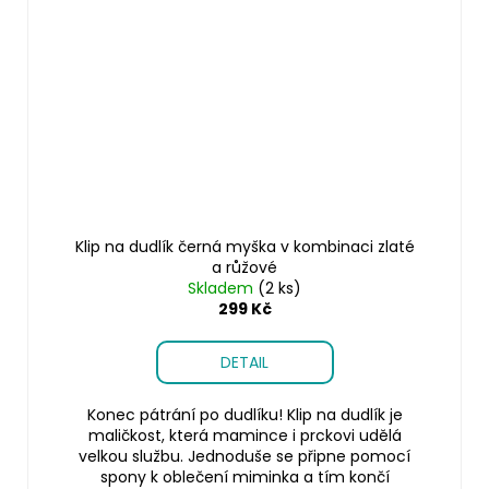
Klip na dudlík černá myška v kombinaci zlaté
a růžové
Skladem
(2 ks)
299 Kč
DETAIL
Konec pátrání po dudlíku! Klip na dudlík je
maličkost, která mamince i prckovi udělá
velkou službu. Jednoduše se připne pomocí
spony k oblečení miminka a tím končí