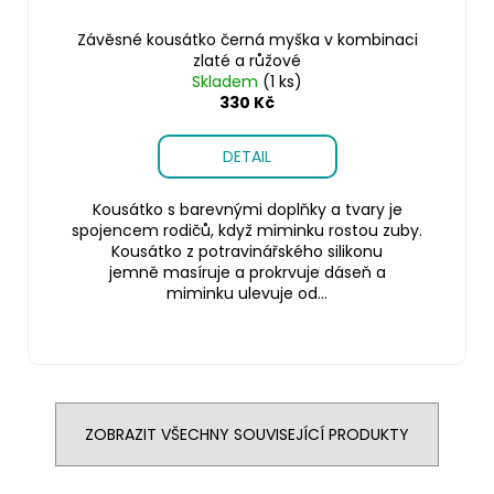
Závěsné kousátko černá myška v kombinaci
zlaté a růžové
Skladem
(1 ks)
330 Kč
DETAIL
Kousátko s barevnými doplňky a tvary je
spojencem rodičů, když miminku rostou zuby.
Kousátko z potravinářského silikonu
jemně masíruje a prokrvuje dáseň a
miminku ulevuje od...
ZOBRAZIT VŠECHNY SOUVISEJÍCÍ PRODUKTY