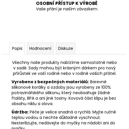
OSOBNÍ PŘÍSTUP K VÝROBĚ
Vaše přání je naším závazkem.
Popis
Hodnocení
Diskuze
Všechny naše produkty nabízíme samostatně nebo
v sadě. Sady mohou být krásným dárkem pro nový
přírůstek ve vaší rodině nebo v rodině vašich přátel.
Vyrobeno z bezpečných materiálů:
Barevné
silikonové korálky a ozdoby jsou vyrobeny ze 100%
potravinářského silikonu, který neobsahuje žádné
ftaláty, BPA a ani jiné toxiny. Kovová část klipu je bez
obsahu niklu a olova.
Údržba:
Péče je velice snadná a rychlá. Myjte ručně
teplou vodou a nechte důkladně vyschnout.
Nesterilizujte, nedávejte do myčky na nádobí ani do
pračky.