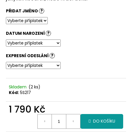
č
u
PŘIDAT JMÉNO
?
j
e
m
e
DATUM NAROZENÍ
?
EXPRESNÍ ODESLÁNÍ
?
Skladem
(2 ks)
Kód:
5S217
1 790 Kč
Měrná
DO KOŠÍKU
cena: