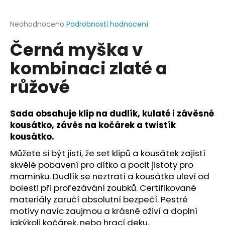
a
j
Průměrné
Neohodnoceno
Podrobnosti hodnocení
hodnocení
í
Černá myška v
produktu
t
je
kombinaci zlaté a
?
0,0
z
růžové
5
hvězdiček.
Sada obsahuje klip na dudlík, kulaté i závěsné
HLEDAT
kousátko, závěs na kočárek a twistík
kousátko.
Můžete si být jisti, že set klipů a kousátek zajistí
D
skvělé pobavení pro dítko a pocit jistoty pro
o
maminku. Dudlík se neztratí a kousátka uleví od
p
bolesti při prořezávání zoubků. Certifikované
o
materiály zaručí absolutní bezpečí. Pestré
r
motivy navíc zaujmou a krásně oživí a doplní
u
jakýkoli kočárek, nebo hrací deku.