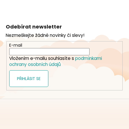
Z
á
Odebírat newsletter
p
Nezmeškejte žádné novinky či slevy!
a
t
E-mail
í
Vložením e-mailu souhlasíte s
podmínkami
ochrany osobních údajů
PŘIHLÁSIT SE