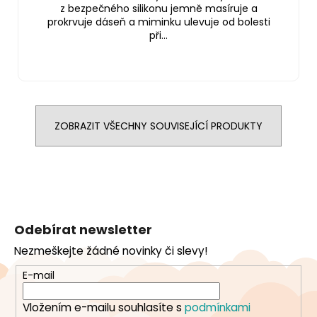
z bezpečného silikonu jemně masíruje a
prokrvuje dáseň a miminku ulevuje od bolesti
při...
ZOBRAZIT VŠECHNY SOUVISEJÍCÍ PRODUKTY
Z
á
Odebírat newsletter
p
Nezmeškejte žádné novinky či slevy!
a
t
E-mail
í
Vložením e-mailu souhlasíte s
podmínkami