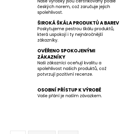
Naše výrobky jsou certifikovány podle
českých norem, což zaručuje jejich
spolehlivost.
ŠIROKÁ ŠKÁLA PRODUKTŮ A BAREV
Poskytujeme pestrou škálu produktů,
která uspokojí i ty nejnáročnější
zákazníky.
OVĚŘENO SPOKOJENÝMI
ZÁKAZNÍKY
Naši zákazníci oceňují kvalitu a
spolehlivost našich produktů, což
potvrzují pozitivní recenze.
OSOBNÍ PŘÍSTUP K VÝROBĚ
Vaše přání je naším závazkem.