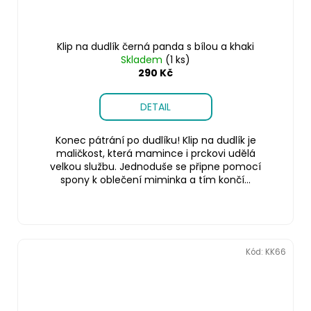
Klip na dudlík černá panda s bílou a khaki
Skladem
(1 ks)
290 Kč
DETAIL
Konec pátrání po dudlíku! Klip na dudlík je
maličkost, která mamince i prckovi udělá
velkou službu. Jednoduše se připne pomocí
spony k oblečení miminka a tím končí...
Kód:
KK66