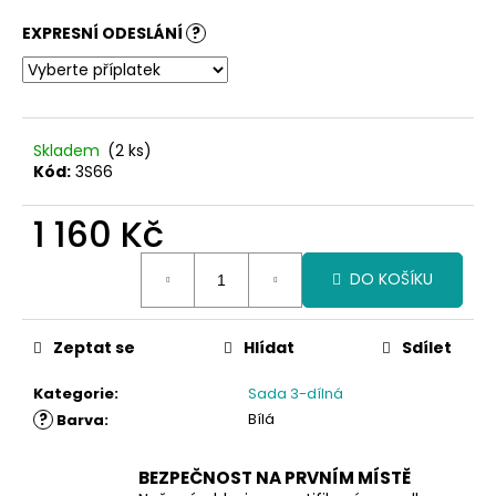
č
u
EXPRESNÍ ODESLÁNÍ
?
j
e
m
e
Skladem
(2 ks)
Kód:
3S66
1 160 Kč
Měrná
DO KOŠÍKU
cena:
Zeptat se
Hlídat
Sdílet
Kategorie
:
Sada 3-dílná
?
Bílá
Barva
:
BEZPEČNOST NA PRVNÍM MÍSTĚ