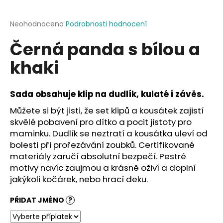
a
j
Průměrné
Neohodnoceno
Podrobnosti hodnocení
hodnocení
í
Černá panda s bílou a
produktu
t
je
khaki
?
0,0
z
5
hvězdiček.
Sada obsahuje klip na dudlík, kulaté i závěs.
Můžete si být jisti, že set klipů a kousátek zajistí
HLEDAT
skvělé pobavení pro dítko a pocit jistoty pro
maminku. Dudlík se neztratí a kousátka uleví od
bolesti při prořezávání zoubků. Certifikované
materiály zaručí absolutní bezpečí. Pestré
D
motivy navíc zaujmou a krásně oživí a doplní
o
jakýkoli kočárek, nebo hrací deku.
p
o
PŘIDAT JMÉNO
?
r
u