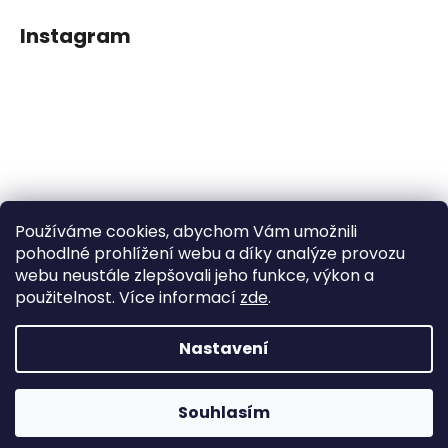
Instagram
Používáme cookies, abychom Vám umožnili
Sledovat na Instagramu
pohodlné prohlížení webu a díky analýze provozu
webu neustále zlepšovali jeho funkce, výkon a
použitelnost. Více informací
zde
.
Facebook
Nastavení
Vytvořil Shoptet
Souhlasím
Copyright 2026
Dětské klipy na dudlíčky
. Všechna práva
vyhrazena.