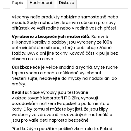
Popis
Hodnocení
Diskuze
Všechny naše produkty nabízíme samostatně nebo
v sadě. Sady mohou být krásným dárkem pro nový
přírůstek ve vaší rodině nebo v rodině vašich přátel.
Vyrobeno z bezpečných materiálů:
Barevné
silikonové korálky a ozdoby jsou vyrobeny ze 100%
potravinářského silikonu, který neobsahuje žádné
ftaláty, BPA a ani jiné toxiny. Kovová část klipu je bez
obsahu niklu a olova.
Údržba:
Péče je velice snadná a rychlá. Myjte ručně
teplou vodou a nechte důkladně vyschnout.
Nesterilizujte, nedávejte do myčky na nádobí ani do
pračky.
Kvalita:
Naše výrobky jsou testované
v akreditované laboratoři ITC Zlín, vyhovují
požadavkům nařízení Evropského parlamentu a
Rady. Díky tomu si můžete být jistí, že jsou klipy
vyrobeny ze zdravotně nezávadných materiálů a
jsou pro vaše děti naprosto bezpečné.
Před každým použitím pečlivě zkontrolujte. Pokud