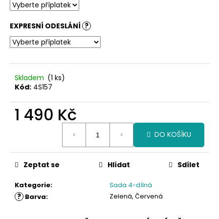
č
u
j
EXPRESNÍ ODESLÁNÍ
?
e
m
e
Skladem
(1 ks)
Kód:
4S157
1 490 Kč
Měrná
DO KOŠÍKU
cena:
Zeptat se
Hlídat
Sdílet
Kategorie
:
Sada 4-dílná
?
Zelená, Červená
Barva
: