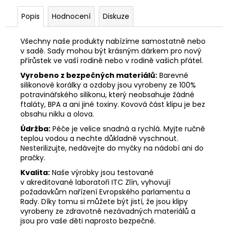
Popis
Hodnocení
Diskuze
Všechny naše produkty nabízíme samostatně nebo
v sadě. Sady mohou být krásným dárkem pro nový
přírůstek ve vaší rodině nebo v rodině vašich přátel.
Vyrobeno z bezpečných materiálů:
Barevné
silikonové korálky a ozdoby jsou vyrobeny ze 100%
potravinářského silikonu, který neobsahuje žádné
ftaláty, BPA a ani jiné toxiny. Kovová část klipu je bez
obsahu niklu a olova.
Údržba:
Péče je velice snadná a rychlá. Myjte ručně
teplou vodou a nechte důkladně vyschnout.
Nesterilizujte, nedávejte do myčky na nádobí ani do
pračky.
Kvalita:
Naše výrobky jsou testované
v akreditované laboratoři ITC Zlín, vyhovují
požadavkům nařízení Evropského parlamentu a
Rady. Díky tomu si můžete být jistí, že jsou klipy
vyrobeny ze zdravotně nezávadných materiálů a
jsou pro vaše děti naprosto bezpečné.