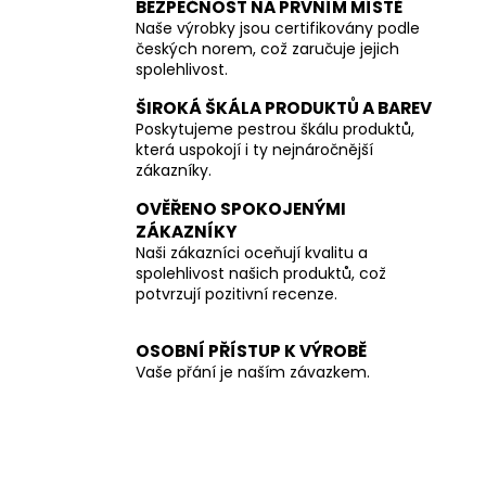
BEZPEČNOST NA PRVNÍM MÍSTĚ
Naše výrobky jsou certifikovány podle
českých norem, což zaručuje jejich
spolehlivost.
ŠIROKÁ ŠKÁLA PRODUKTŮ A BAREV
Poskytujeme pestrou škálu produktů,
která uspokojí i ty nejnáročnější
zákazníky.
OVĚŘENO SPOKOJENÝMI
ZÁKAZNÍKY
Naši zákazníci oceňují kvalitu a
spolehlivost našich produktů, což
potvrzují pozitivní recenze.
OSOBNÍ PŘÍSTUP K VÝROBĚ
Vaše přání je naším závazkem.