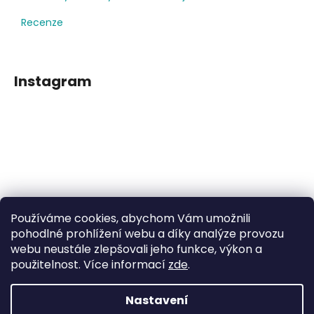
Recenze
Instagram
Používáme cookies, abychom Vám umožnili
Sledovat na Instagramu
pohodlné prohlížení webu a díky analýze provozu
webu neustále zlepšovali jeho funkce, výkon a
použitelnost. Více informací
zde
.
Facebook
Nastavení