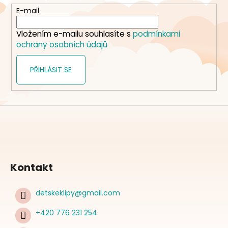
t
E-mail
í
Vložením e-mailu souhlasíte s
podmínkami
ochrany osobních údajů
PŘIHLÁSIT SE
Kontakt
detskeklipy
@
gmail.com
+420 776 231 254