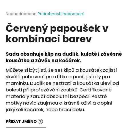
a
j
Průměrné
Neohodnoceno
Podrobnosti hodnocení
hodnocení
í
Červený papoušek v
produktu
t
je
kombinaci barev
?
0,0
z
5
hvězdiček.
Sada obsahuje klip na dudlík, kulaté i závěsné
kousátko a závěs na kočárek.
HLEDAT
Můžete si být jisti, že set klipů a kousátek zajistí
skvělé pobavení pro dítko a pocit jistoty pro
maminku. Dudlík se neztratí a kousátka uleví od
bolesti při prořezávání zoubků. Certifikované
D
materiály zaručí absolutní bezpečí. Pestré
o
motivy navíc zaujmou a krásně oživí a doplní
p
jakýkoli kočárek, nebo hrací deku.
o
r
PŘIDAT JMÉNO
?
u