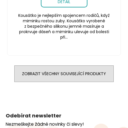
DETAIL
Kousátko je nejlepším spojencem rodičů, když
miminku rostou zuby. Kousátko vyrobené
z bezpečného silikonu jemně masíruje a
prokrvuje dáseň a miminku ulevuje od bolesti
při...
ZOBRAZIT VŠECHNY SOUVISEJÍCÍ PRODUKTY
Z
á
Odebírat newsletter
p
Nezmeškejte žádné novinky či slevy!
a