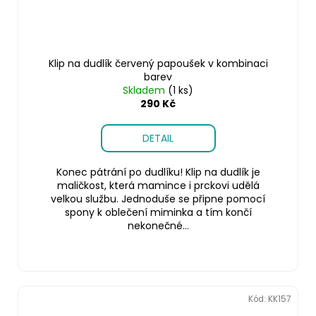
Klip na dudlík červený papoušek v kombinaci
barev
Skladem
(1 ks)
290 Kč
DETAIL
Konec pátrání po dudlíku! Klip na dudlík je
maličkost, která mamince i prckovi udělá
velkou službu. Jednoduše se připne pomocí
spony k oblečení miminka a tím končí
nekonečné...
Kód:
KK157