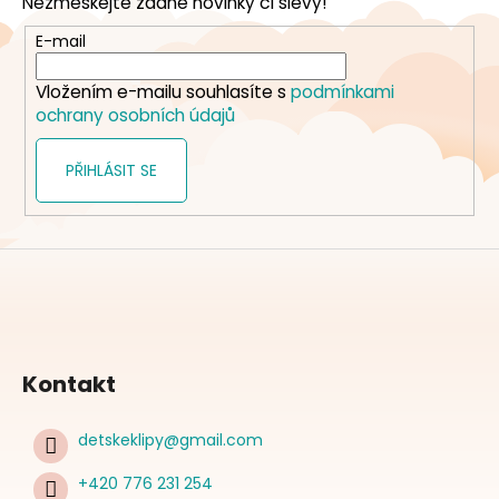
Nezmeškejte žádné novinky či slevy!
a
t
E-mail
í
Vložením e-mailu souhlasíte s
podmínkami
ochrany osobních údajů
PŘIHLÁSIT SE
Kontakt
detskeklipy
@
gmail.com
+420 776 231 254