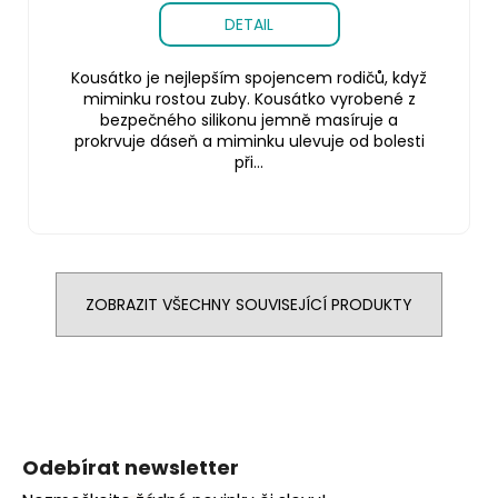
DETAIL
Kousátko je nejlepším spojencem rodičů, když
miminku rostou zuby. Kousátko vyrobené z
bezpečného silikonu jemně masíruje a
prokrvuje dáseň a miminku ulevuje od bolesti
při...
ZOBRAZIT VŠECHNY SOUVISEJÍCÍ PRODUKTY
Z
á
Odebírat newsletter
p