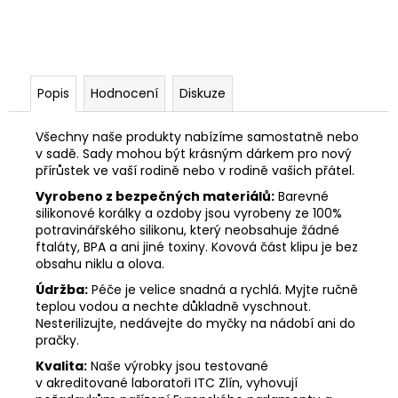
Popis
Hodnocení
Diskuze
Všechny naše produkty nabízíme samostatně nebo
v sadě. Sady mohou být krásným dárkem pro nový
přírůstek ve vaší rodině nebo v rodině vašich přátel.
Vyrobeno z bezpečných materiálů:
Barevné
silikonové korálky a ozdoby jsou vyrobeny ze 100%
potravinářského silikonu, který neobsahuje žádné
ftaláty, BPA a ani jiné toxiny. Kovová část klipu je bez
obsahu niklu a olova.
Údržba:
Péče je velice snadná a rychlá. Myjte ručně
teplou vodou a nechte důkladně vyschnout.
Nesterilizujte, nedávejte do myčky na nádobí ani do
pračky.
Kvalita:
Naše výrobky jsou testované
v akreditované laboratoři ITC Zlín, vyhovují