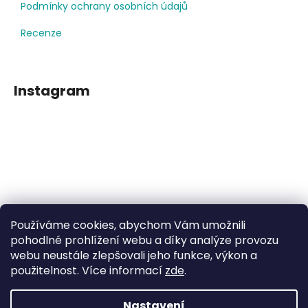
Podmínky ochrany osobních údajů
Recenze
Instagram
Používáme cookies, abychom Vám umožnili
Sledovat na Instagramu
pohodlné prohlížení webu a díky analýze provozu
webu neustále zlepšovali jeho funkce, výkon a
použitelnost. Více informací
zde
.
Facebook
Nastavení