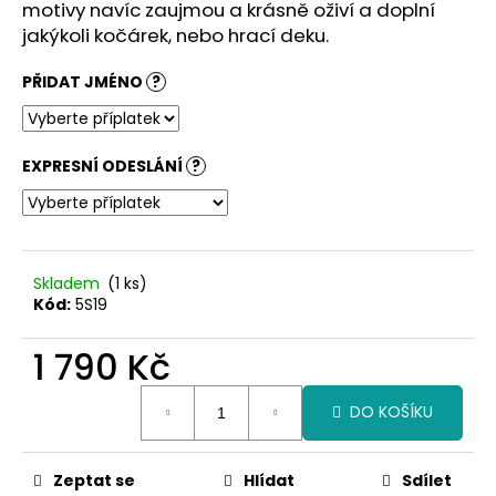
č
motivy navíc zaujmou a krásně oživí a doplní
u
jakýkoli kočárek, nebo hrací deku.
j
e
PŘIDAT JMÉNO
?
m
e
EXPRESNÍ ODESLÁNÍ
?
Skladem
(1 ks)
Kód:
5S19
1 790 Kč
Měrná
DO KOŠÍKU
cena:
Zeptat se
Hlídat
Sdílet