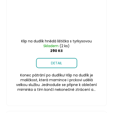
Klip na dudlík hnědá lištička s tyrkysovou
Skladem
(2 ks)
290 Kč
DETAIL
Konec pátrání po dudlíku! Klip na dudlík je
maličkost, která mamince i prckovi udělá
velkou službu. Jednoduše se připne k oblečení
miminka a tím končí nekonečné ztrácení a...