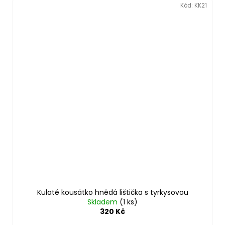
Kód:
KK21
Kulaté kousátko hnědá lištička s tyrkysovou
Skladem
(1 ks)
320 Kč