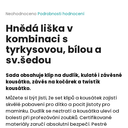
a
j
Průměrné
Neohodnoceno
Podrobnosti hodnocení
hodnocení
í
Hnědá liška v
produktu
t
je
kombinaci s
?
0,0
z
tyrkysovou, bílou a
5
hvězdiček.
sv.šedou
HLEDAT
Sada obsahuje klip na dudlík, kulaté i závěsné
kousátko, závěs na kočárek a twistík
kousátko.
D
o
Můžete si být jisti, že set klipů a kousátek zajistí
p
skvělé pobavení pro dítko a pocit jistoty pro
o
maminku. Dudlík se neztratí a kousátka uleví od
r
bolesti při prořezávání zoubků. Certifikované
u
materiály zaručí absolutní bezpečí. Pestré