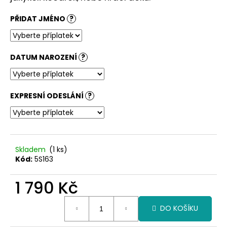
č
u
PŘIDAT JMÉNO
?
j
e
m
e
DATUM NAROZENÍ
?
EXPRESNÍ ODESLÁNÍ
?
Skladem
(1 ks)
Kód:
5S163
1 790 Kč
Měrná
DO KOŠÍKU
cena: