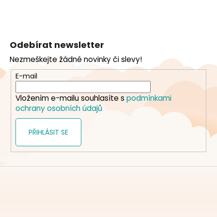
Z
á
Odebírat newsletter
p
Nezmeškejte žádné novinky či slevy!
a
t
E-mail
í
Vložením e-mailu souhlasíte s
podmínkami
ochrany osobních údajů
PŘIHLÁSIT SE