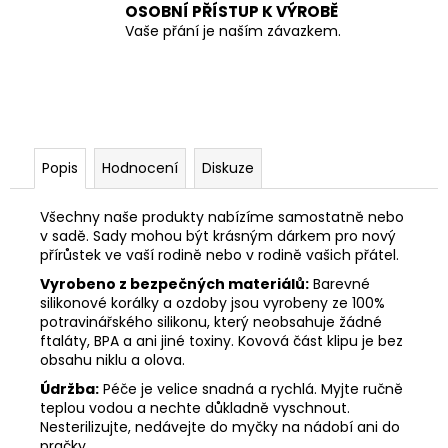
OSOBNÍ PŘÍSTUP K VÝROBĚ
Vaše přání je naším závazkem.
Popis
Hodnocení
Diskuze
Všechny naše produkty nabízíme samostatně nebo
v sadě. Sady mohou být krásným dárkem pro nový
přírůstek ve vaší rodině nebo v rodině vašich přátel.
Vyrobeno z bezpečných materiálů:
Barevné
silikonové korálky a ozdoby jsou vyrobeny ze 100%
potravinářského silikonu, který neobsahuje žádné
ftaláty, BPA a ani jiné toxiny. Kovová část klipu je bez
obsahu niklu a olova.
Údržba:
Péče je velice snadná a rychlá. Myjte ručně
teplou vodou a nechte důkladně vyschnout.
Nesterilizujte, nedávejte do myčky na nádobí ani do
pračky.