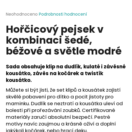
a
j
Průměrné
Neohodnoceno
Podrobnosti hodnocení
hodnocení
í
Hořčicový pejsek v
produktu
t
je
kombinaci šedé,
?
0,0
z
béžové a světle modré
5
hvězdiček.
Sada obsahuje klip na dudlík, kulaté i závěsné
HLEDAT
kousátko, závěs na kočárek a twistík
kousátko.
Můžete si být jisti, že set klipů a kousátek zajistí
D
skvělé pobavení pro dítko a pocit jistoty pro
o
maminku. Dudlík se neztratí a kousátka uleví od
p
bolesti při prořezávání zoubků. Certifikované
o
materiály zaručí absolutní bezpečí. Pestré
r
motivy navíc zaujmou a krásně oživí a doplní
u
jakýkoli kočárek, nebo hrací deku.