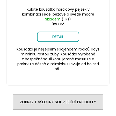
Kulaté kousátko hořčicový pejsek v
kombinaci šedé, béžové a světle modré
Skladem
(1 ks)
320 Kč
DETAIL
Kousátko je nejlepším spojencem rodičů, když
miminku rostou zuby. Kousátko vyrobené
z bezpečného silikonu jemně masíruje a
prokrvuje dáseň a miminku ulevuje od bolesti
při...
ZOBRAZIT VŠECHNY SOUVISEJÍCÍ PRODUKTY