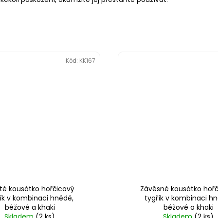
Kód:
KK167
té kousátko hořčicový
Závěsné kousátko hořč
ík v kombinaci hnědé,
tygřík v kombinaci h
béžové a khaki
béžové a khaki
Skladem
(2 ks)
Skladem
(2 ks)