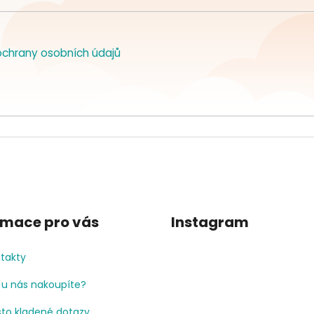
chrany osobních údajů
rmace pro vás
Instagram
takty
 u nás nakoupíte?
to kladené dotazy