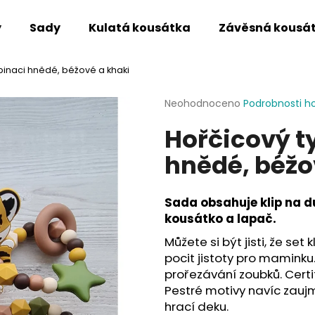
y
Sady
Kulatá kousátka
Závěsná kousá
binaci hnědé, béžové a khaki
Co potřebujete najít?
Průměrné
Neohodnoceno
Podrobnosti h
hodnocení
Hořčicový t
produktu
HLEDAT
je
hnědé, béžo
0,0
z
5
Doporučujeme
hvězdiček.
Sada obsahuje klip na du
kousátko a lapač.
Můžete si být jisti, že set
pocit jistoty pro maminku.
prořezávání zoubků. Certi
Pestré motivy navíc zaujm
hrací deku.