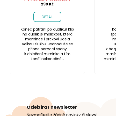
290 Kč
DETAIL
Konec pátrání po dudlíku! Klip
Ko
na dudlík je maličkost, která
sp
mamince i prckovi udělá
m
velkou službu. Jednoduše se
připne pomocí spony
z bez
k oblečení miminka a tím
masír
končí nekonečné...
miminku
Z
á
Odebírat newsletter
p
Nezmeškejte žádné novinky či slevy!