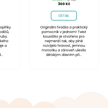
300 Kč
DETAIL
oplňky
Originální hračka a praktický
odičů,
pomocník v jednom! Twist
zuby.
kousátko je stvořeno pro
ského
nejmenší tak, aby plně
je a
rozvíjelo hravost, jemnou
a
motoriku a zároveň ulevilo
..
dětským dásním při...