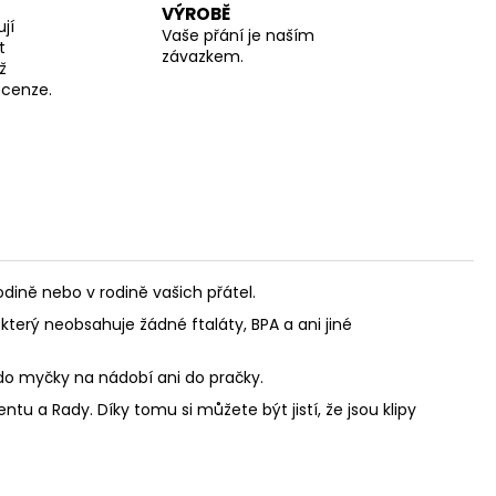
VÝROBĚ
jí
Vaše přání je naším
t
závazkem.
ž
recenze.
ině nebo v rodině vašich přátel.
který neobsahuje žádné ftaláty, BPA a ani jiné
 do myčky na nádobí ani do pračky.
u a Rady. Díky tomu si můžete být jistí, že jsou klipy