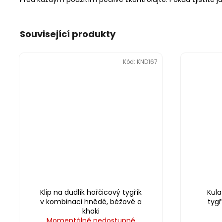
Související produkty
Kód:
KND167
Klip na dudlík hořčicový tygřík
Kula
v kombinaci hnědé, béžové a
tygř
khaki
Momentálně nedostupné