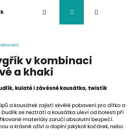
Hledat
Přihlášení
Nákupní
tka
Závěsy na kočárek
Twistík kousátka
košík
odnocení
ygřík v kombinaci
vé a khaki
dlík, kulaté i závěsné kousátko, twistík
 klipů a kousátek zajistí skvělé pobavení pro dítko a
 Dudlík se neztratí a kousátka uleví od bolesti při
fikované materiály zaručí absolutní bezpečí.
ou a krásně oživí a doplní jakýkoli kočárek, nebo