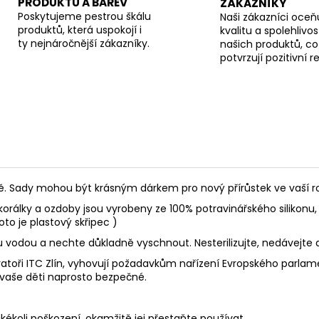
PRODUKTŮ A BAREV
ZÁKAZNÍKY
Poskytujeme pestrou škálu
Naši zákazníci oceňu
produktů, která uspokojí i
kvalitu a spolehlivos
ty nejnáročnější zákazníky.
našich produktů, co
potvrzují pozitivní 
Sady mohou být krásným dárkem pro nový přírůstek ve vaší rod
korálky a ozdoby jsou vyrobeny ze 100% potravinářského silikonu, 
oto je plastový skřipec )
ou vodou a nechte důkladně vyschnout. Nesterilizujte, nedávejte
toři ITC Zlín, vyhovují požadavkům nařízení Evropského parlament
 vaše děti naprosto bezpečné.
akékoli poškození, okamžitě jej přestaňte používat.