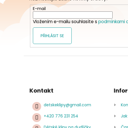
a
t
E-mail
í
Vložením e-mailu souhlasíte s
podmínkami o
PŘIHLÁSIT SE
Kontakt
Info
detskeklipy
@
gmail.com
Kon
+420 776 231 254
Jak
Dětské klipy na dudlíčky
Čas