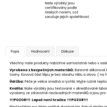
Naše výrobky jsou
certifikovány podle
českých norem, což
zaručuje jejich spolehlivost.
Popis
Hodnocení
Diskuze
Všechny naše produkty nabízíme samostatně nebo v sadě. 
Vyrobeno z bezpečných materiálů:
Barevné silikonové 
toxiny. Kovová část klipu je bez obsahu niklu a olova. ( na f
Údržba:
Péče je velice snadná a rychlá. Myjte ručně tepl
Kvalita:
Naše výrobky jsou testované v akreditované labora
vyrobeny ze zdravotně nezávadných materiálů a jsou pro
!!!POZOR!!! Lapač není hračka !!!POZOR!!!
Před každým použitím pečlivě zkontrolujte. Pokud zjistíte j