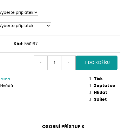
Kód:
55S167
DO KOŠÍKU
Tisk
dílná
Zeptat se
, Hnědá
Hlídat
Sdílet
OSOBNÍ PŘÍSTUP K