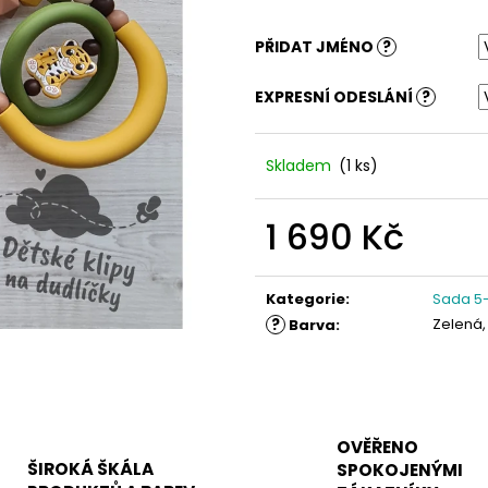
PŘIDAT JMÉNO
?
EXPRESNÍ ODESLÁNÍ
?
Skladem
(1 ks)
1 690 Kč
Měrná
cena:
Kategorie
:
Sada 5-
?
Zelená
Barva
:
OVĚŘENO
ŠIROKÁ ŠKÁLA
SPOKOJENÝMI