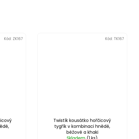
Kód:
ZK167
Kód:
TK167
icový
Twistík kousátko hořčicový
nědé,
tygřík v kombinaci hnědé,
béžové a khaki
Skladem
(1 ks)