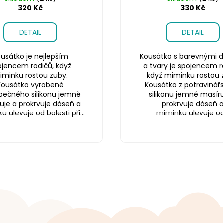
320 Kč
330 Kč
DETAIL
DETAIL
usátko je nejlepším
Kousátko s barevnými d
ojencem rodičů, když
a tvary je spojencem r
iminku rostou zuby.
když miminku rostou 
Kousátko vyrobené
Kousátko z potravinář
pečného silikonu jemně
silikonu jemně masíru
uje a prokrvuje dáseň a
prokrvuje dáseň 
 ulevuje od bolesti při...
miminku ulevuje od.