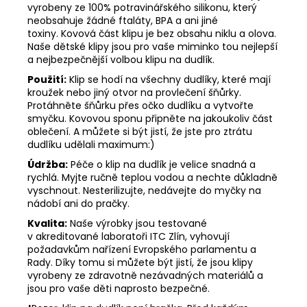
vyrobeny ze 100% potravinářského silikonu, který
neobsahuje žádné ftaláty, BPA a ani jiné
toxiny. Kovová část klipu je bez obsahu niklu a olova.
Naše dětské klipy jsou pro vaše miminko tou nejlepší
a nejbezpečnější volbou klipu na dudlík.
Použití:
Klip se hodí na všechny dudlíky, které mají
kroužek nebo jiný otvor na provlečení šňůrky.
Protáhněte šňůrku přes očko dudlíku a vytvořte
smyčku. Kovovou sponu připněte na jakoukoliv část
oblečení. A můžete si být jistí, že jste pro ztrátu
dudlíku udělali maximum:)
Údržba:
Péče o klip na dudlík je velice snadná a
rychlá. Myjte ručně teplou vodou a nechte důkladně
vyschnout. Nesterilizujte, nedávejte do myčky na
nádobí ani do pračky.
Kvalita:
Naše výrobky jsou testované
v akreditované laboratoři ITC Zlín, vyhovují
požadavkům nařízení Evropského parlamentu a
Rady. Díky tomu si můžete být jistí, že jsou klipy
vyrobeny ze zdravotně nezávadných materiálů a
jsou pro vaše děti naprosto bezpečné.