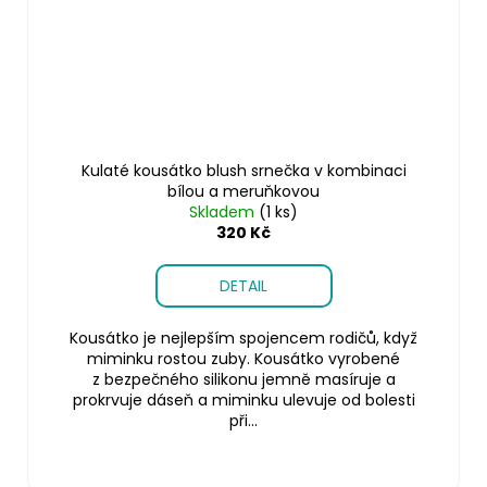
Kulaté kousátko blush srnečka v kombinaci
bílou a meruňkovou
Skladem
(1 ks)
320 Kč
DETAIL
Kousátko je nejlepším spojencem rodičů, když
miminku rostou zuby. Kousátko vyrobené
z bezpečného silikonu jemně masíruje a
prokrvuje dáseň a miminku ulevuje od bolesti
při...