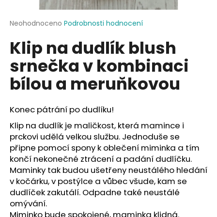
a
j
Průměrné
Neohodnoceno
Podrobnosti hodnocení
hodnocení
í
Klip na dudlík blush
produktu
t
je
srnečka v kombinaci
?
0,0
z
bílou a meruňkovou
5
hvězdiček.
Konec pátrání po dudlíku!
HLEDAT
Klip na dudlík je maličkost, která mamince i
prckovi udělá velkou službu. Jednoduše se
připne pomocí spony k oblečení miminka a tím
D
končí nekonečné ztrácení a padání dudlíčku.
o
Maminky tak budou ušetřeny neustálého hledání
p
v kočárku, v postýlce a vůbec všude, kam se
o
dudlíček zakutálí. Odpadne také neustálé
r
omývání.
u
Miminko bude spokojené, maminka klidná.