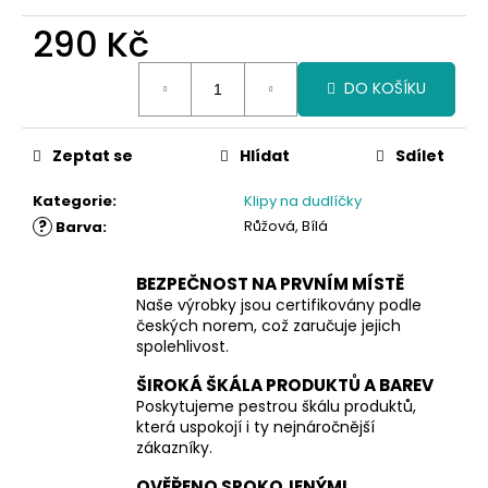
290 Kč
Měrná
DO KOŠÍKU
cena:
Zeptat se
Hlídat
Sdílet
Kategorie
:
Klipy na dudlíčky
?
Růžová, Bílá
Barva
:
BEZPEČNOST NA PRVNÍM MÍSTĚ
Naše výrobky jsou certifikovány podle
českých norem, což zaručuje jejich
spolehlivost.
ŠIROKÁ ŠKÁLA PRODUKTŮ A BAREV
Poskytujeme pestrou škálu produktů,
která uspokojí i ty nejnáročnější
zákazníky.
OVĚŘENO SPOKOJENÝMI