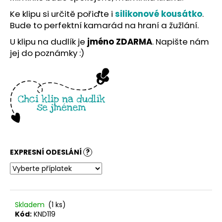
č
u
Ke klipu si určitě pořiďte i
silikonové kousátko
.
j
Bude to perfektní kamarád na hraní a žužlání.
e
U klipu na dudlík je
jméno ZDARMA
. Napište nám
m
jej do poznámky :)
e
EXPRESNÍ ODESLÁNÍ
?
Skladem
(1 ks)
Kód:
KND119