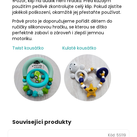
!
Pozor, klip na dudlík není hračka. Před každým
použitím pečlivě zkontrolujte celý klip. Pokud zjistíte
jakékoli poškození, okamžitě jej přestaňte používat.
Právě proto je doporučujeme pořídit dětem do
ručičky silikonovou hračku, se kterou se dítko
perfektně zabaví a zároveň i zlepší jemnou
motoriku.
Twist kousátko
Kulaté kousátko
Související produkty
Kód:
5S119