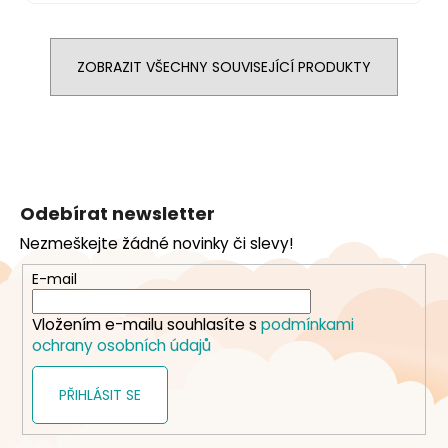
ZOBRAZIT VŠECHNY SOUVISEJÍCÍ PRODUKTY
Z
á
Odebírat newsletter
p
Nezmeškejte žádné novinky či slevy!
a
t
E-mail
í
Vložením e-mailu souhlasíte s
podmínkami
ochrany osobních údajů
PŘIHLÁSIT SE