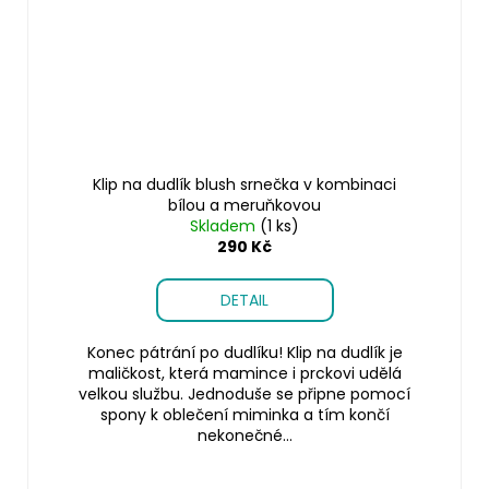
Klip na dudlík blush srnečka v kombinaci
bílou a meruňkovou
Skladem
(1 ks)
290 Kč
DETAIL
Konec pátrání po dudlíku! Klip na dudlík je
maličkost, která mamince i prckovi udělá
velkou službu. Jednoduše se připne pomocí
spony k oblečení miminka a tím končí
nekonečné...