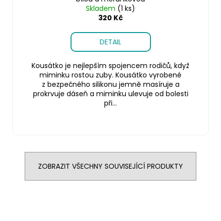
Skladem
(1 ks)
320 Kč
DETAIL
Kousátko je nejlepším spojencem rodičů, když
miminku rostou zuby. Kousátko vyrobené
z bezpečného silikonu jemně masíruje a
prokrvuje dáseň a miminku ulevuje od bolesti
při...
ZOBRAZIT VŠECHNY SOUVISEJÍCÍ PRODUKTY
Z