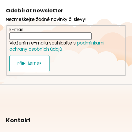
á
Odebírat newsletter
p
Nezmeškejte žádné novinky či slevy!
a
t
E-mail
í
Vložením e-mailu souhlasíte s
podmínkami
ochrany osobních údajů
PŘIHLÁSIT SE
Kontakt