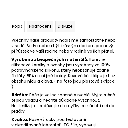
Popis
Hodnocení
Diskuze
Všechny naše produkty nabízíme samostatně nebo
v sadě. Sady mohou být krásným dárkem pro nový
přírůstek ve vaší rodině nebo v rodině vašich přátel.
Vyrobeno z bezpečných materiálů:
Barevné
silikonové korálky a ozdoby jsou vyrobeny ze 100%
potravinářského silikonu, který neobsahuje žádné
ftaláty, BPA a ani jiné toxiny. Kovová část klipu je bez
obsahu niklu a olova. ( na foto jsou plastové skřipce
)
Údržba:
Péče je velice snadná a rychlá. Myjte ručně
teplou vodou a nechte důkladně vyschnout.
Nesterilizujte, nedávejte do myčky na nádobí ani do
pračky.
Kvalita:
Naše výrobky jsou testované
v akreditované laboratoři ITC Zlín, vyhovují