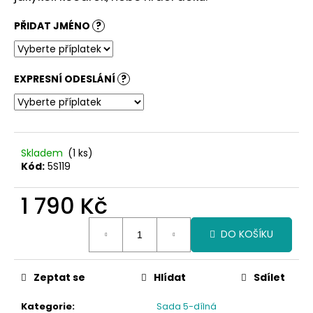
č
u
PŘIDAT JMÉNO
?
j
e
m
e
EXPRESNÍ ODESLÁNÍ
?
Skladem
(1 ks)
Kód:
5S119
1 790 Kč
Měrná
DO KOŠÍKU
cena:
Zeptat se
Hlídat
Sdílet
Kategorie
:
Sada 5-dílná