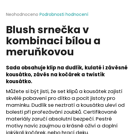
a
j
Průměrné
Neohodnoceno
Podrobnosti hodnocení
hodnocení
í
Blush srnečka v
produktu
t
je
kombinaci bílou a
?
0,0
z
meruňkovou
5
hvězdiček.
Sada obsahuje klip na dudlík, kulaté i závěsné
HLEDAT
kousátko, závěs na kočárek a twistík
kousátko.
Můžete si být jisti, že set klipů a kousátek zajistí
D
skvělé pobavení pro dítko a pocit jistoty pro
o
maminku. Dudlík se neztratí a kousátka uleví od
p
bolesti při prořezávání zoubků. Certifikované
o
materiály zaručí absolutní bezpečí. Pestré
r
motivy navíc zaujmou a krásně oživí a doplní
u
jakýkoli kočárek, nebo hrací deku.