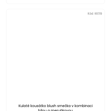
Kód:
KK119
Kulaté kousátko blush srnečka v kombinaci
bílou a meruňkovou