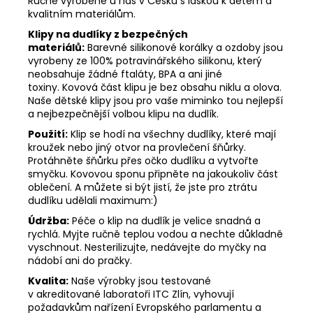
Ručně vyrobené u nás v Česku s láskou k dětem a
kvalitním materiálům.
Klipy na dudlíky z bezpečných
materiálů:
Barevné silikonové korálky a ozdoby jsou
vyrobeny ze 100% potravinářského silikonu, který
neobsahuje žádné ftaláty, BPA a ani jiné
toxiny. Kovová část klipu je bez obsahu niklu a olova.
Naše dětské klipy jsou pro vaše miminko tou nejlepší
a nejbezpečnější volbou klipu na dudlík.
Použití:
Klip se hodí na všechny dudlíky, které mají
kroužek nebo jiný otvor na provlečení šňůrky.
Protáhněte šňůrku přes očko dudlíku a vytvořte
smyčku. Kovovou sponu připněte na jakoukoliv část
oblečení. A můžete si být jistí, že jste pro ztrátu
dudlíku udělali maximum:)
Údržba:
Péče o klip na dudlík je velice snadná a
rychlá. Myjte ručně teplou vodou a nechte důkladně
vyschnout. Nesterilizujte, nedávejte do myčky na
nádobí ani do pračky.
Kvalita:
Naše výrobky jsou testované
v akreditované laboratoři ITC Zlín, vyhovují
požadavkům nařízení Evropského parlamentu a