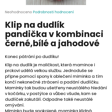
a
j
Průměrné
Neohodnoceno
Podrobnosti hodnocení
hodnocení
í
Klip na dudlík
produktu
t
je
pandička v kombinaci
?
0,0
z
černé,bílé a jahodové
5
hvězdiček.
Konec pátrání po dudlíku!
HLEDAT
Klip na dudlík je maličkost, která mamince i
prckovi udělá velkou službu. Jednoduše se
připne pomocí spony k oblečení miminka a tím
D
končí nekonečné ztrácení a padání dudlíčku.
o
Maminky tak budou ušetřeny neustálého hledání
p
v kočárku, v postýlce a vůbec všude, kam se
o
dudlíček zakutálí. Odpadne také neustálé
r
omývání.
u
Miminko bude spokojené, maminka klidná.