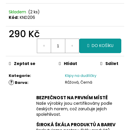
Skladem
(2 ks)
Kód:
KND206
290 Kč
Měrná
DO KOŠÍKU
cena:
Zeptat se
Hlídat
Sdílet
Kategorie
:
Klipy na dudlíčky
?
Růžová, Černá
Barva
:
BEZPEČNOST NA PRVNÍM MÍSTĚ
Naše výrobky jsou certifikovány podle
českých norem, což zaručuje jejich
spolehlivost.
ŠIROKÁ ŠKÁLA PRODUKTŮ A BAREV