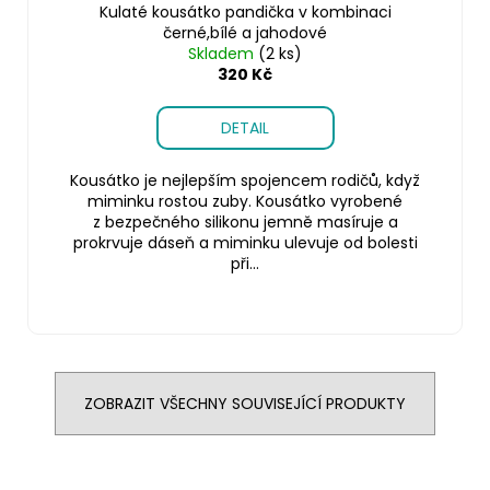
Kulaté kousátko pandička v kombinaci
černé,bílé a jahodové
Skladem
(2 ks)
320 Kč
DETAIL
Kousátko je nejlepším spojencem rodičů, když
miminku rostou zuby. Kousátko vyrobené
z bezpečného silikonu jemně masíruje a
prokrvuje dáseň a miminku ulevuje od bolesti
při...
ZOBRAZIT VŠECHNY SOUVISEJÍCÍ PRODUKTY