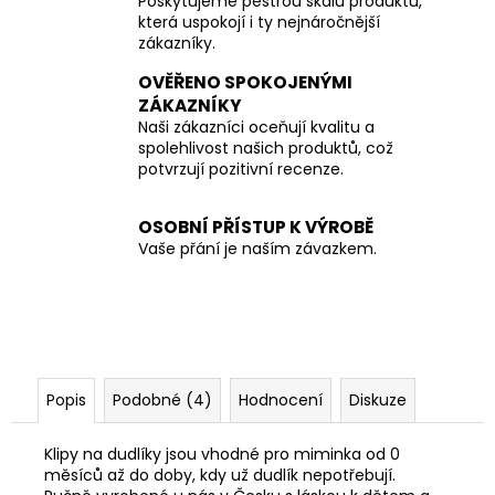
Poskytujeme pestrou škálu produktů,
která uspokojí i ty nejnáročnější
zákazníky.
OVĚŘENO SPOKOJENÝMI
ZÁKAZNÍKY
Naši zákazníci oceňují kvalitu a
spolehlivost našich produktů, což
potvrzují pozitivní recenze.
OSOBNÍ PŘÍSTUP K VÝROBĚ
Vaše přání je naším závazkem.
Popis
Podobné (4)
Hodnocení
Diskuze
Klipy na dudlíky jsou vhodné pro miminka od 0
měsíců až do doby, kdy už dudlík nepotřebují.