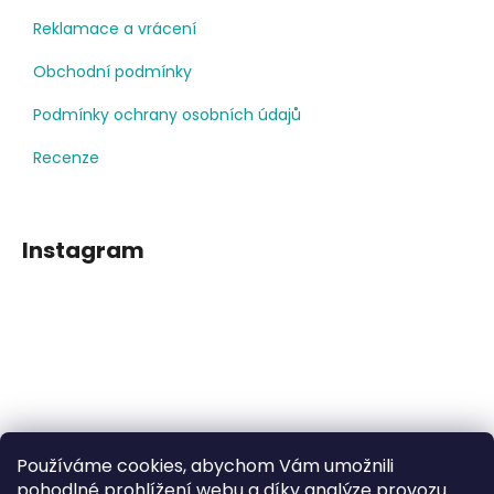
Reklamace a vrácení
Obchodní podmínky
Podmínky ochrany osobních údajů
Recenze
Instagram
Používáme cookies, abychom Vám umožnili
Sledovat na Instagramu
pohodlné prohlížení webu a díky analýze provozu