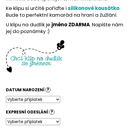
č
u
Ke klipu si určitě pořiďte i
silikonové kousátko
.
j
Bude to perfektní kamarád na hraní a žužlání.
e
U klipu na dudlík je
jméno ZDARMA
. Napište nám
m
jej do poznámky :)
e
DATUM NAROZENÍ
?
EXPRESNÍ ODESLÁNÍ
?