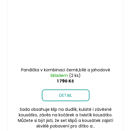
Pandička v kombinaci černé,bílé a jahodové
Skladem
(2 ks)
1 790 Kč
DETAIL
Sada obsahuje klip na dudlík, kulaté i závěsné
kousátko, závěs na kočárek a twistík kousátko.
Můžete si být jisti, že set klipů a kousátek zajistí
skvělé pobavení pro dítko a...