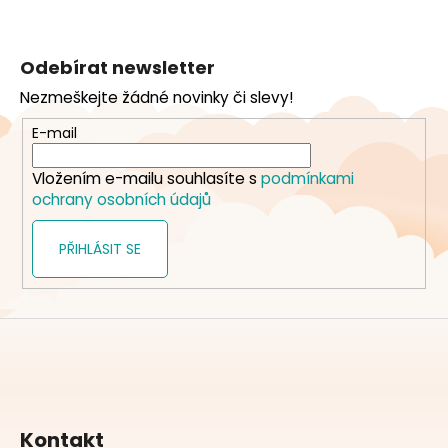
Z
á
Odebírat newsletter
p
Nezmeškejte žádné novinky či slevy!
a
t
E-mail
í
Vložením e-mailu souhlasíte s
podmínkami
ochrany osobních údajů
PŘIHLÁSIT SE
Kontakt