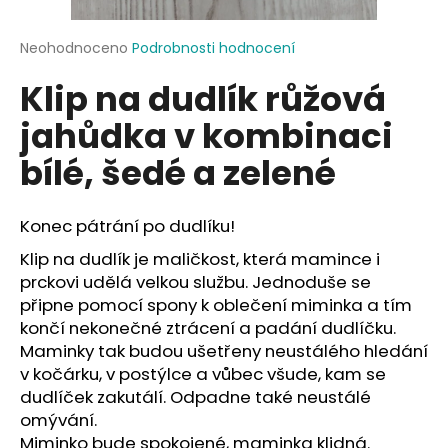
a
j
Průměrné
Neohodnoceno
Podrobnosti hodnocení
hodnocení
í
Klip na dudlík růžová
produktu
t
je
jahůdka v kombinaci
?
0,0
z
bílé, šedé a zelené
5
hvězdiček.
Konec pátrání po dudlíku!
HLEDAT
Klip na dudlík je maličkost, která mamince i
prckovi udělá velkou službu. Jednoduše se
připne pomocí spony k oblečení miminka a tím
D
končí nekonečné ztrácení a padání dudlíčku.
o
Maminky tak budou ušetřeny neustálého hledání
p
v kočárku, v postýlce a vůbec všude, kam se
o
dudlíček zakutálí. Odpadne také neustálé
r
omývání.
u
Miminko bude spokojené, maminka klidná.