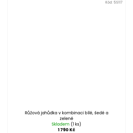
Kód:
5S117
Růžová jahůdka v kombinaci bílé, šedé a
zelené
Skladem
(1 ks)
1 790 Kč