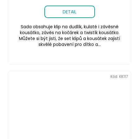
DETAIL
Sada obsahuje klip na dudlík, kulaté i závěsné
kousátko, závěs na kočárek a twistík kousátko.
Můžete si být jisti, že set klipů a kousátek zajistí
skvělé pobavení pro dítko a...
Kód:
KK117