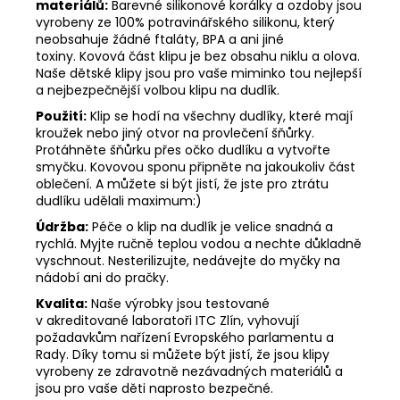
materiálů:
Barevné silikonové korálky a ozdoby jsou
vyrobeny ze 100% potravinářského silikonu, který
neobsahuje žádné ftaláty, BPA a ani jiné
toxiny. Kovová část klipu je bez obsahu niklu a olova.
Naše dětské klipy jsou pro vaše miminko tou nejlepší
a nejbezpečnější volbou klipu na dudlík.
Použití:
Klip se hodí na všechny dudlíky, které mají
kroužek nebo jiný otvor na provlečení šňůrky.
Protáhněte šňůrku přes očko dudlíku a vytvořte
smyčku. Kovovou sponu připněte na jakoukoliv část
oblečení. A můžete si být jistí, že jste pro ztrátu
dudlíku udělali maximum:)
Údržba:
Péče o klip na dudlík je velice snadná a
rychlá. Myjte ručně teplou vodou a nechte důkladně
vyschnout. Nesterilizujte, nedávejte do myčky na
nádobí ani do pračky.
Kvalita:
Naše výrobky jsou testované
v akreditované laboratoři ITC Zlín, vyhovují
požadavkům nařízení Evropského parlamentu a
Rady. Díky tomu si můžete být jistí, že jsou klipy
vyrobeny ze zdravotně nezávadných materiálů a
jsou pro vaše děti naprosto bezpečné.