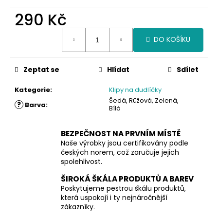
290 Kč
Měrná
DO KOŠÍKU
cena:
Zeptat se
Hlídat
Sdílet
Kategorie
:
Klipy na dudlíčky
Šedá, Růžová, Zelená,
?
Barva
:
Bílá
BEZPEČNOST NA PRVNÍM MÍSTĚ
Naše výrobky jsou certifikovány podle
českých norem, což zaručuje jejich
spolehlivost.
ŠIROKÁ ŠKÁLA PRODUKTŮ A BAREV
Poskytujeme pestrou škálu produktů,
která uspokojí i ty nejnáročnější
zákazníky.