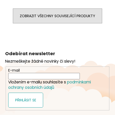
ZOBRAZIT VŠECHNY SOUVISEJÍCÍ PRODUKTY
Z
á
Odebírat newsletter
p
Nezmeškejte žádné novinky či slevy!
a
t
E-mail
í
Vložením e-mailu souhlasíte s
podmínkami
ochrany osobních údajů
PŘIHLÁSIT SE