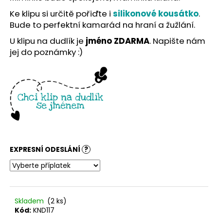
č
u
Ke klipu si určitě pořiďte i
silikonové kousátko
.
j
Bude to perfektní kamarád na hraní a žužlání.
e
U klipu na dudlík je
jméno ZDARMA
. Napište nám
m
jej do poznámky :)
e
EXPRESNÍ ODESLÁNÍ
?
Skladem
(2 ks)
Kód:
KND117