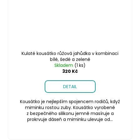
Kulaté kousátko růžová jahůdka v kombinaci
bílé, šedé a zelené
Skladem
(1 ks)
320 Kč
DETAIL
Kousátko je nejlepším spojencem rodičů, když
miminku rostou zuby. Kousátko vyrobené
z bezpečného silikonu jemně masíruje a
prokrvuje dáseň a miminku ulevuje od...