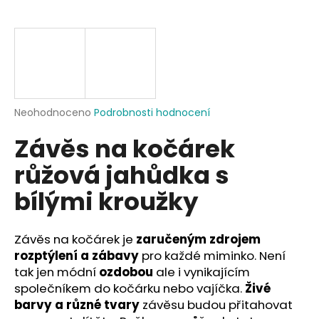
a
j
í
t
?
Průměrné
Neohodnoceno
Podrobnosti hodnocení
hodnocení
Závěs na kočárek
produktu
je
HLEDAT
růžová jahůdka s
0,0
z
bílými kroužky
5
hvězdiček.
D
Závěs na kočárek je
zaručeným zdrojem
o
rozptýlení a zábavy
pro každé miminko. Není
p
tak jen módní
ozdobou
ale i vynikajícím
o
společníkem do kočárku nebo vajíčka.
Živé
r
u
barvy a různé tvary
závěsu budou přitahovat