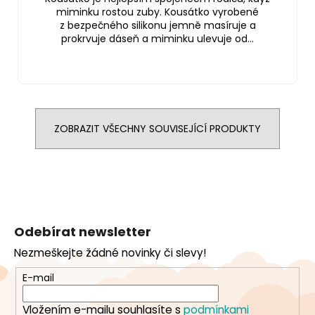
miminku rostou zuby. Kousátko vyrobené
z bezpečného silikonu jemně masíruje a
prokrvuje dáseň a miminku ulevuje od...
ZOBRAZIT VŠECHNY SOUVISEJÍCÍ PRODUKTY
Z
á
Odebírat newsletter
p
Nezmeškejte žádné novinky či slevy!
a
t
E-mail
í
Vložením e-mailu souhlasíte s
podmínkami