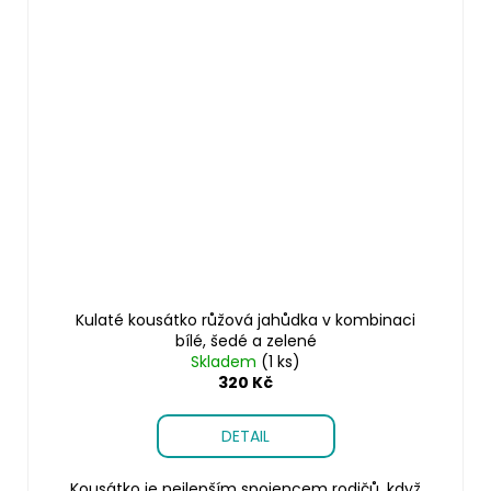
Kulaté kousátko růžová jahůdka v kombinaci
bílé, šedé a zelené
Skladem
(1 ks)
320 Kč
DETAIL
Kousátko je nejlepším spojencem rodičů, když