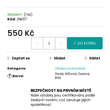
Skladem
(1 ks)
Kód:
ZNK117
550 Kč
Měrná
DO KOŠÍKU
cena:
Zeptat se
Hlídat
Sdílet
Kategorie
:
Závěsy na kočárek
Šedá, Růžová, Zelená,
?
Barva
:
Bílá
BEZPEČNOST NA PRVNÍM MÍSTĚ
Naše výrobky jsou certifikovány podle
českých norem, což zaručuje jejich
spolehlivost.