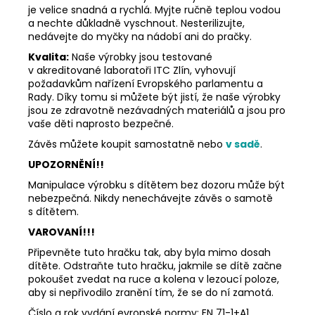
je velice snadná a rychlá. Myjte ručně teplou vodou
a nechte důkladně vyschnout. Nesterilizujte,
nedávejte do myčky na nádobí ani do pračky.
Kvalita:
Naše výrobky jsou testované
v akreditované laboratoři ITC Zlín, vyhovují
požadavkům nařízení Evropského parlamentu a
Rady. Díky tomu si můžete být jistí, že naše výrobky
jsou ze zdravotně nezávadných materiálů a jsou pro
vaše děti naprosto bezpečné.
Závěs můžete koupit samostatně nebo
v sadě
.
UPOZORNĚNÍ!!
Manipulace výrobku s dítětem bez dozoru může být
nebezpečná. Nikdy nenechávejte závěs o samotě
s dítětem.
VAROVANÍ!!!
Připevněte tuto hračku tak, aby byla mimo dosah
dítěte. Odstraňte tuto hračku, jakmile se dítě začne
pokoušet zvedat na ruce a kolena v lezoucí poloze,
aby si nepřivodilo zranění tím, že se do ní zamotá.
Číslo a rok vydání evropské normy: EN 71-1+A1