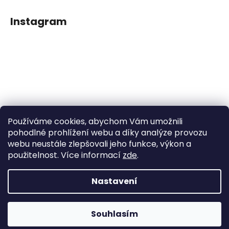
Instagram
Používáme cookies, abychom Vám umožnili
Sledovat na Instagramu
pohodlné prohlížení webu a díky analýze provozu
webu neustále zlepšovali jeho funkce, výkon a
použitelnost. Více informací
zde
.
Facebook
Nastavení
Vytvořil Shoptet
Souhlasím
Copyright 2026
Dětské klipy na dudlíčky
. Všechna práva
vyhrazena.