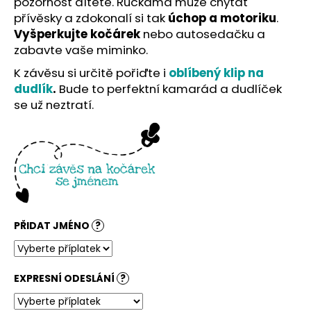
č
pozornost dítěte. Ručkama může chytat
u
přívěsky a zdokonalí si tak
úchop a motoriku
.
j
Vyšperkujte kočárek
nebo autosedačku a
e
zabavte vaše miminko.
m
K závěsu si určitě pořiďte i
oblíbený klip na
e
dudlík
.
Bude to perfektní kamarád a dudlíček
se už neztratí.
PŘIDAT JMÉNO
?
EXPRESNÍ ODESLÁNÍ
?