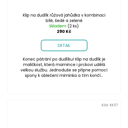
Klip na dudlík růžová jahůdka v kombinaci
bílé, šedé a zelené
Skladem
(2 ks)
290 Kč
DETAIL
Konec pátrání po dudlíku! Klip na dudlík je
maličkost, která mamince i prckovi udělá
velkou službu. Jednoduše se připne pomocí
spony k oblečení miminka a tím končí...
Kód:
KK117