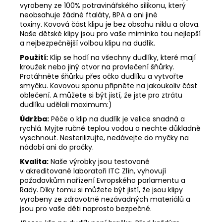
vyrobeny ze 100% potravinářského silikonu, který
neobsahuje žádné ftaláty, BPA a ani jiné
toxiny. Kovová část klipu je bez obsahu niklu a olova.
Naše dětské klipy jsou pro vaše miminko tou nejlepší
a nejbezpečnější volbou klipu na dudlík.
Použití:
Klip se hodí na všechny dudlíky, které mají
kroužek nebo jiný otvor na provlečení šňůrky.
Protáhněte šňůrku přes očko dudlíku a vytvořte
smyčku. Kovovou sponu připněte na jakoukoliv část
oblečení. A můžete si být jistí, že jste pro ztrátu
dudlíku udělali maximum:)
Údržba:
Péče o klip na dudlík je velice snadná a
rychlá. Myjte ručně teplou vodou a nechte důkladně
vyschnout. Nesterilizujte, nedávejte do myčky na
nádobí ani do pračky.
Kvalita:
Naše výrobky jsou testované
v akreditované laboratoři ITC Zlín, vyhovují
požadavkům nařízení Evropského parlamentu a
Rady. Díky tomu si můžete být jistí, že jsou klipy
vyrobeny ze zdravotně nezávadných materiálů a
jsou pro vaše děti naprosto bezpečné.