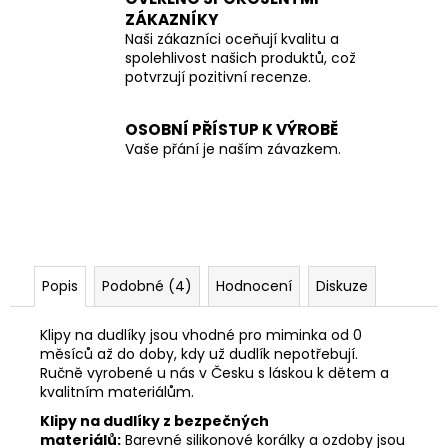
ZÁKAZNÍKY
Naši zákazníci oceňují kvalitu a
spolehlivost našich produktů, což
potvrzují pozitivní recenze.
OSOBNÍ PŘÍSTUP K VÝROBĚ
Vaše přání je naším závazkem.
Popis
Podobné (4)
Hodnocení
Diskuze
Klipy na dudlíky jsou vhodné pro miminka od 0
měsíců až do doby, kdy už dudlík nepotřebují.
Ručně vyrobené u nás v Česku s láskou k dětem a
kvalitním materiálům.
Klipy na dudlíky z bezpečných
materiálů:
Barevné silikonové korálky a ozdoby jsou