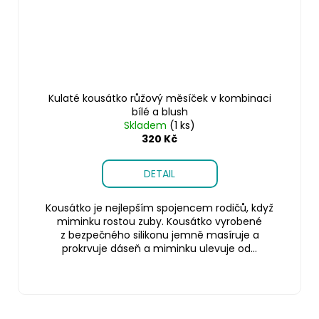
Kulaté kousátko růžový měsíček v kombinaci
bílé a blush
Skladem
(1 ks)
320 Kč
DETAIL
Kousátko je nejlepším spojencem rodičů, když
miminku rostou zuby. Kousátko vyrobené
z bezpečného silikonu jemně masíruje a
prokrvuje dáseň a miminku ulevuje od...