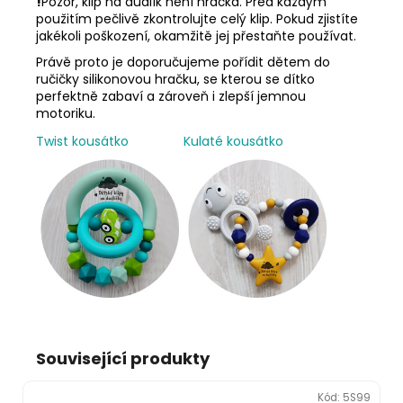
!
Pozor, klip na dudlík není hračka. Před každým
použitím pečlivě zkontrolujte celý klip. Pokud zjistíte
jakékoli poškození, okamžitě jej přestaňte používat.
Právě proto je doporučujeme pořídit dětem do
ručičky silikonovou hračku, se kterou se dítko
perfektně zabaví a zároveň i zlepší jemnou
motoriku.
Twist kousátko
Kulaté kousátko
Související produkty
Kód:
5S99