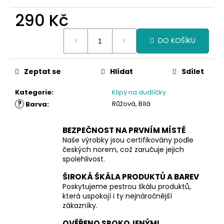
290 Kč
Měrná
DO KOŠÍKU
cena:
Zeptat se
Hlídat
Sdílet
Kategorie
:
Klipy na dudlíčky
?
Růžová, Bílá
Barva
:
BEZPEČNOST NA PRVNÍM MÍSTĚ
Naše výrobky jsou certifikovány podle
českých norem, což zaručuje jejich
spolehlivost.
ŠIROKÁ ŠKÁLA PRODUKTŮ A BAREV
Poskytujeme pestrou škálu produktů,
která uspokojí i ty nejnáročnější
zákazníky.
OVĚŘENO SPOKOJENÝMI