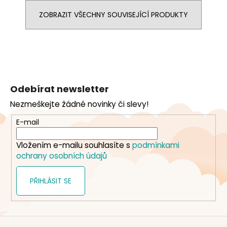
ZOBRAZIT VŠECHNY SOUVISEJÍCÍ PRODUKTY
Z
á
Odebírat newsletter
p
Nezmeškejte žádné novinky či slevy!
a
t
E-mail
í
Vložením e-mailu souhlasíte s
podmínkami
ochrany osobních údajů
PŘIHLÁSIT SE