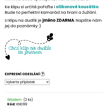
č
u
Ke klipu si určitě pořiďte i
silikonové kousátko
.
j
Bude to perfektní kamarád na hraní a žužlání.
e
U klipu na dudlík je
jméno ZDARMA
. Napište nám
m
jej do poznámky :)
e
EXPRESNÍ ODESLÁNÍ
?
Skladem
(2 ks)
Kód:
KND99