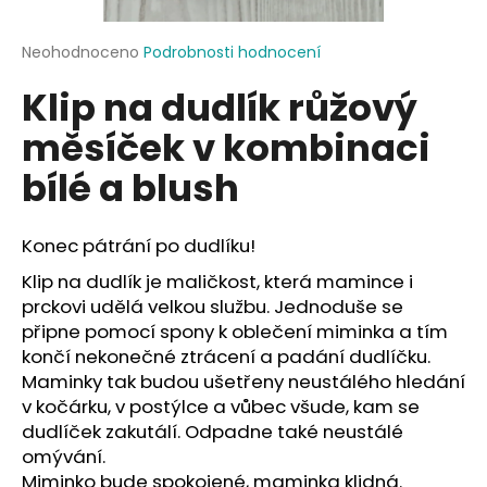
a
j
Průměrné
Neohodnoceno
Podrobnosti hodnocení
hodnocení
í
Klip na dudlík růžový
produktu
t
je
měsíček v kombinaci
?
0,0
z
bílé a blush
5
hvězdiček.
Konec pátrání po dudlíku!
HLEDAT
Klip na dudlík je maličkost, která mamince i
prckovi udělá velkou službu. Jednoduše se
připne pomocí spony k oblečení miminka a tím
D
končí nekonečné ztrácení a padání dudlíčku.
o
Maminky tak budou ušetřeny neustálého hledání
p
v kočárku, v postýlce a vůbec všude, kam se
o
dudlíček zakutálí. Odpadne také neustálé
r
omývání.
u
Miminko bude spokojené, maminka klidná.