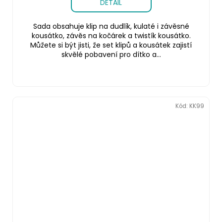
DETAIL
Sada obsahuje klip na dudlík, kulaté i závěsné
kousátko, závěs na kočárek a twistík kousátko.
Můžete si být jisti, že set klipů a kousátek zajistí
skvělé pobavení pro dítko a...
Kód:
KK99