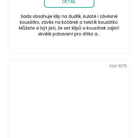
DETAIL
Sada obsahuje klip na dudlík, kulaté i závěsné
kousátko, závěs na kočárek a twistík kousátko.
Můžete si být jisti, že set klipů a kousátek zajistí
skvělé pobavení pro dítko a...
Kód:
KK75