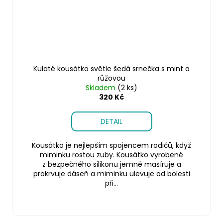
Kulaté kousátko světle šedá srnečka s mint a
růžovou
Skladem
(2 ks)
320 Kč
DETAIL
Kousátko je nejlepším spojencem rodičů, když
miminku rostou zuby. Kousátko vyrobené
z bezpečného silikonu jemně masíruje a
prokrvuje dáseň a miminku ulevuje od bolesti
při...