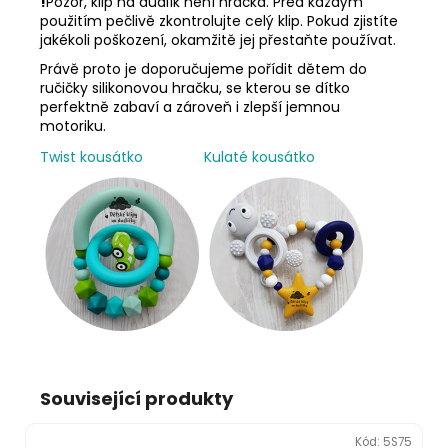
!
Pozor, klip na dudlík není hračka. Před každým
použitím pečlivě zkontrolujte celý klip. Pokud zjistíte
jakékoli poškození, okamžitě jej přestaňte používat.
Právě proto je doporučujeme pořídit dětem do
ručičky silikonovou hračku, se kterou se dítko
perfektně zabaví a zároveň i zlepší jemnou
motoriku.
Twist kousátko
Kulaté kousátko
Související produkty
Kód:
5S75