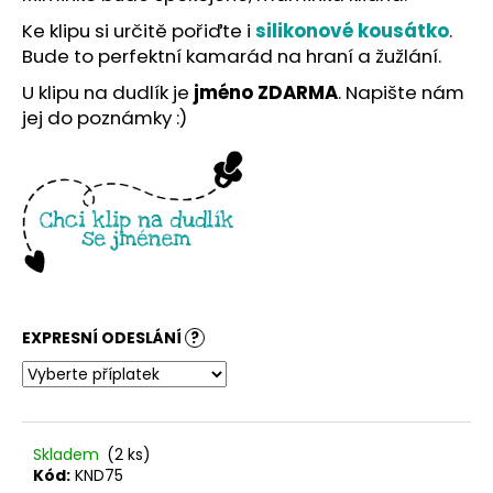
č
u
Ke klipu si určitě pořiďte i
silikonové kousátko
.
j
Bude to perfektní kamarád na hraní a žužlání.
e
U klipu na dudlík je
jméno ZDARMA
. Napište nám
m
jej do poznámky :)
e
EXPRESNÍ ODESLÁNÍ
?
Skladem
(2 ks)
Kód:
KND75