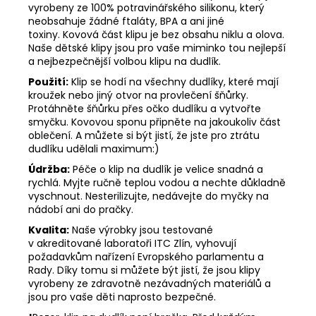
vyrobeny ze 100% potravinářského silikonu, který
neobsahuje žádné ftaláty, BPA a ani jiné
toxiny. Kovová část klipu je bez obsahu niklu a olova.
Naše dětské klipy jsou pro vaše miminko tou nejlepší
a nejbezpečnější volbou klipu na dudlík.
Použití:
Klip se hodí na všechny dudlíky, které mají
kroužek nebo jiný otvor na provlečení šňůrky.
Protáhněte šňůrku přes očko dudlíku a vytvořte
smyčku. Kovovou sponu připněte na jakoukoliv část
oblečení. A můžete si být jistí, že jste pro ztrátu
dudlíku udělali maximum:)
Údržba:
Péče o klip na dudlík je velice snadná a
rychlá. Myjte ručně teplou vodou a nechte důkladně
vyschnout. Nesterilizujte, nedávejte do myčky na
nádobí ani do pračky.
Kvalita:
Naše výrobky jsou testované
v akreditované laboratoři ITC Zlín, vyhovují
požadavkům nařízení Evropského parlamentu a
Rady. Díky tomu si můžete být jistí, že jsou klipy
vyrobeny ze zdravotně nezávadných materiálů a
jsou pro vaše děti naprosto bezpečné.