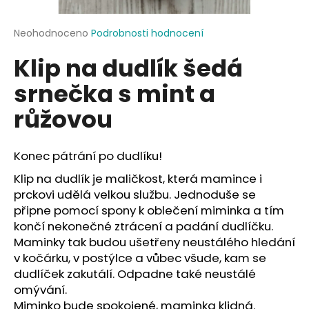
a
j
Průměrné
Neohodnoceno
Podrobnosti hodnocení
hodnocení
í
Klip na dudlík šedá
produktu
t
je
srnečka s mint a
?
0,0
z
růžovou
5
hvězdiček.
Konec pátrání po dudlíku!
HLEDAT
Klip na dudlík je maličkost, která mamince i
prckovi udělá velkou službu. Jednoduše se
připne pomocí spony k oblečení miminka a tím
D
končí nekonečné ztrácení a padání dudlíčku.
o
Maminky tak budou ušetřeny neustálého hledání
p
v kočárku, v postýlce a vůbec všude, kam se
o
dudlíček zakutálí. Odpadne také neustálé
r
omývání.
u
Miminko bude spokojené, maminka klidná.