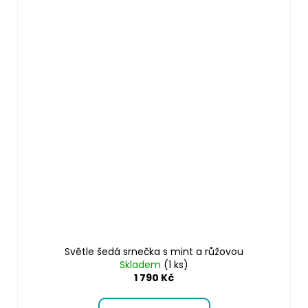
Světle šedá srnečka s mint a růžovou
Skladem
(1 ks)
1 790 Kč