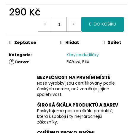
290 Kč
Měrná
DO KOŠÍKU
cena:
Zeptat se
Hlídat
Sdílet
Kategorie
:
Klipy na dudlíčky
?
Růžová, Bílá
Barva
:
BEZPEČNOST NA PRVNÍM MÍSTĚ
Naše výrobky jsou certifikovány podle
českých norem, což zaručuje jejich
spolehlivost.
ŠIROKÁ ŠKÁLA PRODUKTŮ A BAREV
Poskytujeme pestrou škálu produktů,
která uspokojí i ty nejnáročnější
zákazníky.
OVĚŘENO SPOKOJENÝMI