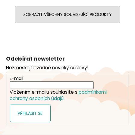
ZOBRAZIT VŠECHNY SOUVISEJÍCÍ PRODUKTY
Z
á
Odebírat newsletter
p
Nezmeškejte žádné novinky či slevy!
a
t
E-mail
í
Vložením e-mailu souhlasíte s
podmínkami
ochrany osobních údajů
PŘIHLÁSIT SE