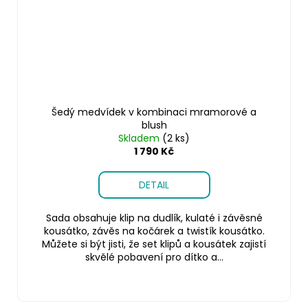
Šedý medvídek v kombinaci mramorové a
blush
Skladem
(2 ks)
1 790 Kč
DETAIL
Sada obsahuje klip na dudlík, kulaté i závěsné
kousátko, závěs na kočárek a twistík kousátko.
Můžete si být jisti, že set klipů a kousátek zajistí
skvělé pobavení pro dítko a...