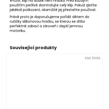
!
Pozor, klip na dudlík není hračka. Před každým
použitím pečlivě zkontrolujte celý klip. Pokud zjistíte
jakékoli poškození, okamžitě jej přestaňte používat.
Právě proto je doporučujeme pořídit dětem do
ručičky silikonovou hračku, se kterou se dítko
perfektně zabaví a zároveň i zlepší jemnou
motoriku.
Související produkty
Kód:
5S139