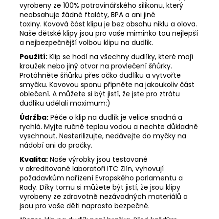
vyrobeny ze 100% potravinářského silikonu, který
neobsahuje žádné ftaláty, BPA a ani jiné
toxiny. Kovová část klipu je bez obsahu niklu a olova.
Naše dětské klipy jsou pro vaše miminko tou nejlepší
a nejbezpečnější volbou klipu na dudlík.
Použití:
Klip se hodí na všechny dudlíky, které mají
kroužek nebo jiný otvor na provlečení šňůrky.
Protáhněte šňůrku přes očko dudlíku a vytvořte
smyčku. Kovovou sponu připněte na jakoukoliv část
oblečení. A můžete si být jistí, že jste pro ztrátu
dudlíku udělali maximum:)
Údržba:
Péče o klip na dudlík je velice snadná a
rychlá. Myjte ručně teplou vodou a nechte důkladně
vyschnout. Nesterilizujte, nedávejte do myčky na
nádobí ani do pračky.
Kvalita:
Naše výrobky jsou testované
v akreditované laboratoři ITC Zlín, vyhovují
požadavkům nařízení Evropského parlamentu a
Rady. Díky tomu si můžete být jistí, že jsou klipy
vyrobeny ze zdravotně nezávadných materiálů a
jsou pro vaše děti naprosto bezpečné.