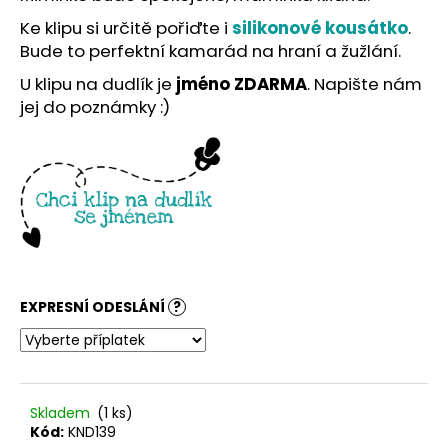
č
u
Ke klipu si určitě pořiďte i
silikonové kousátko
.
j
Bude to perfektní kamarád na hraní a žužlání.
e
U klipu na dudlík je
jméno ZDARMA
. Napište nám
m
jej do poznámky :)
e
EXPRESNÍ ODESLÁNÍ
?
Skladem
(1 ks)
Kód:
KND139