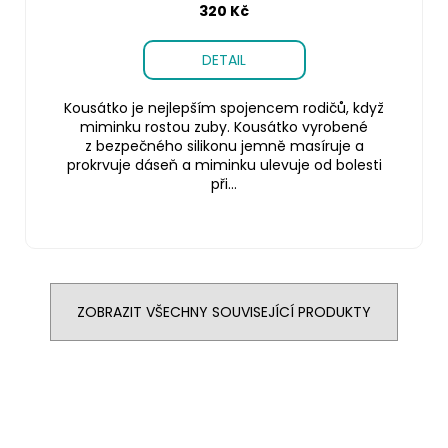
320 Kč
DETAIL
Kousátko je nejlepším spojencem rodičů, když
miminku rostou zuby. Kousátko vyrobené
z bezpečného silikonu jemně masíruje a
prokrvuje dáseň a miminku ulevuje od bolesti
při...
ZOBRAZIT VŠECHNY SOUVISEJÍCÍ PRODUKTY
Z
á