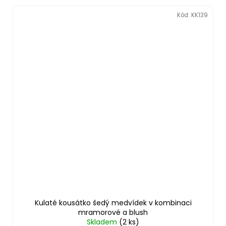
Kód:
KK139
Kulaté kousátko šedý medvídek v kombinaci
mramorové a blush
Skladem
(2 ks)