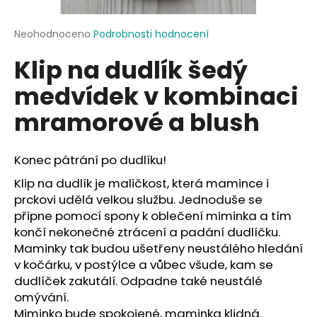
a
j
Průměrné
Neohodnoceno
Podrobnosti hodnocení
hodnocení
í
Klip na dudlík šedý
produktu
t
je
medvídek v kombinaci
?
0,0
z
mramorové a blush
5
hvězdiček.
Konec pátrání po dudlíku!
HLEDAT
Klip na dudlík je maličkost, která mamince i
prckovi udělá velkou službu. Jednoduše se
připne pomocí spony k oblečení miminka a tím
D
končí nekonečné ztrácení a padání dudlíčku.
o
Maminky tak budou ušetřeny neustálého hledání
p
v kočárku, v postýlce a vůbec všude, kam se
o
dudlíček zakutálí. Odpadne také neustálé
r
omývání.
u
Miminko bude spokojené, maminka klidná.