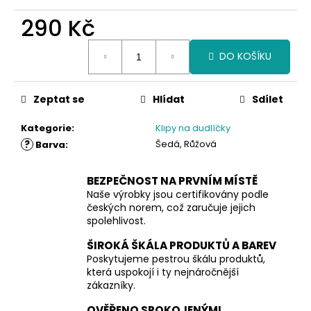
290 Kč
Měrná
DO KOŠÍKU
cena:
Zeptat se
Hlídat
Sdílet
Kategorie
:
Klipy na dudlíčky
?
Šedá, Růžová
Barva
:
BEZPEČNOST NA PRVNÍM MÍSTĚ
Naše výrobky jsou certifikovány podle
českých norem, což zaručuje jejich
spolehlivost.
ŠIROKÁ ŠKÁLA PRODUKTŮ A BAREV
Poskytujeme pestrou škálu produktů,
která uspokojí i ty nejnáročnější
zákazníky.
OVĚŘENO SPOKOJENÝMI