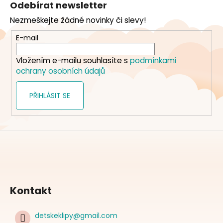
Odebírat newsletter
p
Nezmeškejte žádné novinky či slevy!
a
t
E-mail
í
Vložením e-mailu souhlasíte s
podmínkami
ochrany osobních údajů
PŘIHLÁSIT SE
Kontakt
detskeklipy
@
gmail.com