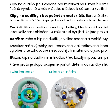
Klipy na dudlíky jsou vhodné pro miminka od 0 měsíců až d
Ručně vyrobené u nás v Česku s láskou k dětem a kvalitn
Klipy na dudlíky z bezpečných materiálů:
Barevné silik
toxiny. Kovová část klipu je bez obsahu niklu a olova. Naše
Použití:
Klip se hodí na všechny dudlíky, které mají krouž
jakoukoliv část oblečení. A můžete si být jistí, že jste pro
Údržba:
Péče o klip na dudlík je velice snadná a rychlá. 
Kvalita:
Naše výrobky jsou testované v akreditované labora
vyrobeny ze zdravotně nezávadných materiálů a jsou pro
!
Pozor, klip na dudlík není hračka. Před každým použitím peč
Právě proto je doporučujeme pořídit dětem do ručičky sili
Twist kousátko
Kulaté kousátko