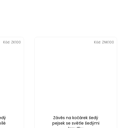
Kód:
ZK100
Kód:
ZNK100
edý
Závěs na kočárek šedý
ílé
pejsek se světle šedými