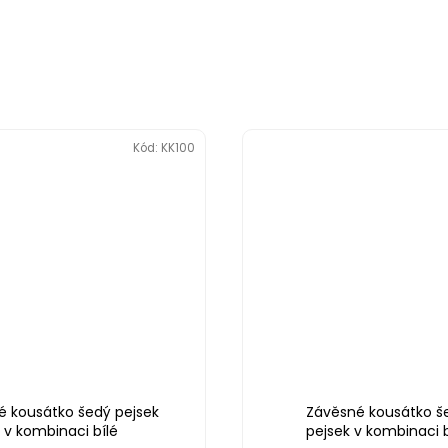
Kód:
KK100
é kousátko šedý pejsek
Závěsné kousátko š
v kombinaci bílé
pejsek v kombinaci b