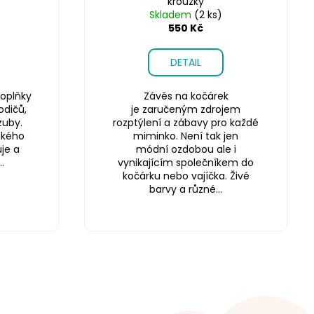
kroužky
Skladem
(2 ks)
550 Kč
DETAIL
oplňky
Závěs na kočárek
odičů,
je zaručeným zdrojem
zuby.
rozptýlení a zábavy pro každé
ského
miminko. Není tak jen
je a
módní ozdobou ale i
.
vynikajícím společníkem do
kočárku nebo vajíčka. Živé
barvy a různé...