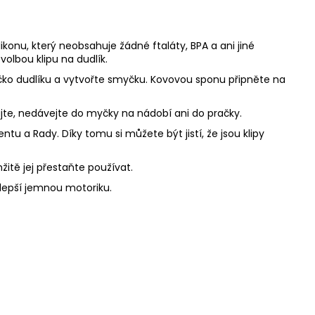
ikonu, který neobsahuje žádné ftaláty, BPA a ani jiné
volbou klipu na dudlík.
 očko dudlíku a vytvořte smyčku. Kovovou sponu připněte na
zujte, nedávejte do myčky na nádobí ani do pračky.
u a Rady. Díky tomu si můžete být jistí, že jsou klipy
mžitě jej přestaňte používat.
zlepší jemnou motoriku.