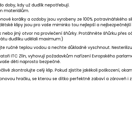
o doby, kdy už dudlík nepotřebují.
ím materiálům.
onové korálky a ozdoby jsou vyrobeny ze 100% potravinářského sil
 dětské klipy jsou pro vaše miminko tou nejlepší a nejbezpečnější 
ek nebo jiný otvor na provlečení šňůrky. Protáhněte šňůrku přes
 ztrátu dudlíku udělali maximum:)
Myjte ručně teplou vodou a nechte důkladně vyschnout. Nesterili
toři ITC Zlín, vyhovují požadavkům nařízení Evropského parlament
 vaše děti naprosto bezpečné.
livě zkontrolujte celý klip. Pokud zjistíte jakékoli poškození, oka
konovou hračku, se kterou se dítko perfektně zabaví a zároveň i 