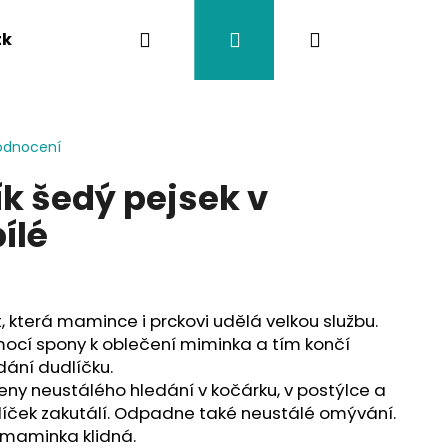
Hledat
Přihlášení
Nákupní
tka
Závěsy na kočárek
Twistík kousátka
košík
odnocení
ík šedý pejsek v
ílé
!
t, která mamince i prckovi udělá velkou službu.
ocí spony k oblečení miminka a tím končí
ání dudlíčku.
ny neustálého hledání v kočárku, v postýlce a
íček zakutálí. Odpadne také neustálé omývání.
 maminka klidná.