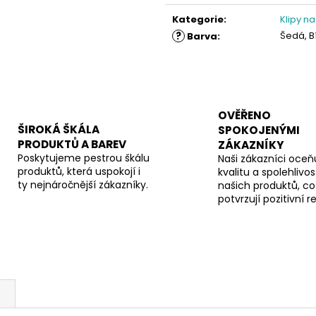
cena:
Kategorie
:
Klipy na
?
Šedá, B
Barva
:
OVĚŘENO
ŠIROKÁ ŠKÁLA
SPOKOJENÝMI
PRODUKTŮ A BAREV
ZÁKAZNÍKY
Poskytujeme pestrou škálu
Naši zákazníci oceňu
produktů, která uspokojí i
kvalitu a spolehlivos
ty nejnáročnější zákazníky.
našich produktů, co
potvrzují pozitivní 
e