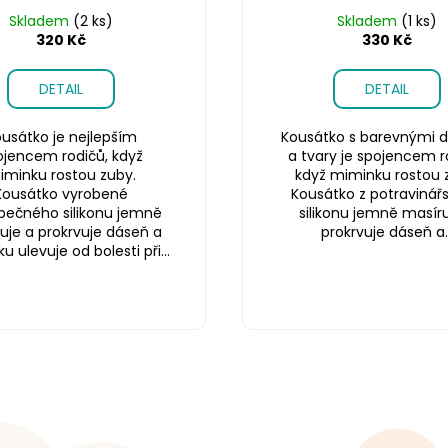
Skladem
(2 ks)
Skladem
(1 ks)
320 Kč
330 Kč
DETAIL
DETAIL
usátko je nejlepším
Kousátko s barevnými d
ojencem rodičů, když
a tvary je spojencem r
iminku rostou zuby.
když miminku rostou 
Kousátko vyrobené
Kousátko z potravinář
pečného silikonu jemně
silikonu jemně masíru
uje a prokrvuje dáseň a
prokrvuje dáseň a..
 ulevuje od bolesti při...