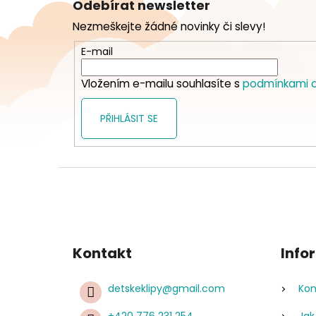
Odebírat newsletter
p
Nezmeškejte žádné novinky či slevy!
a
t
E-mail
í
Vložením e-mailu souhlasíte s
podmínkami o
PŘIHLÁSIT SE
Kontakt
Info
detskeklipy
@
gmail.com
Kon