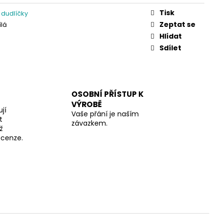
Tisk
 dudlíčky
Zeptat se
ílá
Hlídat
Sdílet
OSOBNÍ PŘÍSTUP K
VÝROBĚ
jí
Vaše přání je naším
t
závazkem.
ž
recenze.