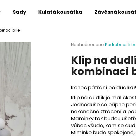
y
Sady
Kulatá kousátka
Závěsná kousá
binaci bílé
Co potřebujete najít?
Průměrné
Neohodnoceno
Podrobnosti h
hodnocení
Klip na dudl
produktu
HLEDAT
je
kombinaci b
0,0
z
5
Doporučujeme
hvězdiček.
Konec pátrání po dudlíku
Klip na dudlík je maličkos
Jednoduše se připne pom
nekonečné ztrácení a pad
Maminky tak budou ušetře
vůbec všude, kam se dudl
Miminko bude spokojené,