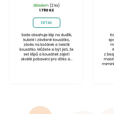
Skladem
(2 ks)
1 790 Kč
DETAIL
Sada obsahuje klip na dudlík,
Ko
kulaté i závěsné kousátko,
sp
závěs na kočárek a twistík
m
kousátko. Můžete si být jisti, že
set klipů a kousátek zajistí
z bez
skvělé pobavení pro dítko a...
masír
miminku
Z
á