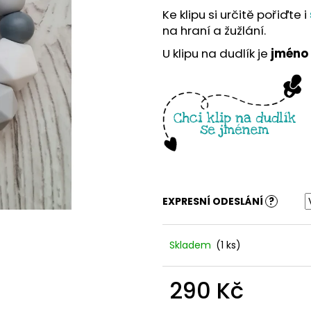
Ke klipu si určitě pořiďte i
na hraní a žužlání.
U klipu na dudlík je
jméno
EXPRESNÍ ODESLÁNÍ
?
Skladem
(1 ks)
290 Kč
Měrná