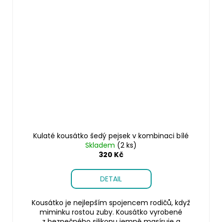
Kulaté kousátko šedý pejsek v kombinaci bílé
Skladem
(2 ks)
320 Kč
DETAIL
Kousátko je nejlepším spojencem rodičů, když
miminku rostou zuby. Kousátko vyrobené
z bezpečného silikonu jemně masíruje a