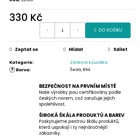
330 Kč
Měrná
DO KOŠÍKU
cena:
Zeptat se
Hlídat
Sdílet
Kategorie
:
Závěsná kousátka
?
Šedá, Bílá
Barva
:
BEZPEČNOST NA PRVNÍM MÍSTĚ
Naše výrobky jsou certifikovány podle
českých norem, což zaručuje jejich
spolehlivost.
ŠIROKÁ ŠKÁLA PRODUKTŮ A BAREV
Poskytujeme pestrou škálu produktů,
která uspokojí i ty nejnáročnější
zákazníky.