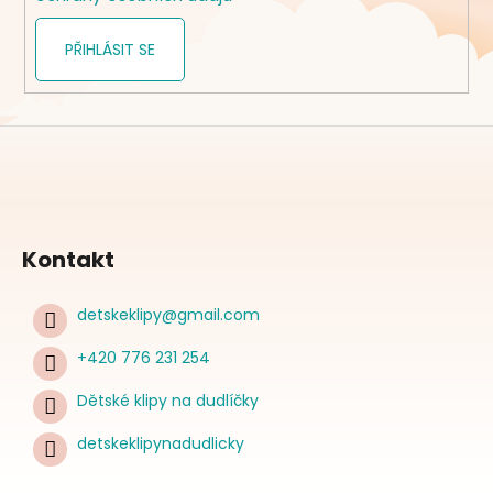
PŘIHLÁSIT SE
Kontakt
detskeklipy
@
gmail.com
+420 776 231 254
Dětské klipy na dudlíčky
detskeklipynadudlicky