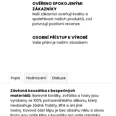
OVĚŘENO SPOKOJENÝMI
ZÁKAZNÍKY
Naši zákazníci oceňují kvalitu a
spolehlivost našich produktů, což
potvrzují pozitivní recenze.
OSOBNÍ PŘÍSTUP K VÝROBĚ
Vaše přání je naším závazkem.
Popis
Hodnocení
Diskuze
Závěsná kousátka z bezpečných
materiálů:
Barevné korálky, zvířátka a tvary jsou
vyrobeny ze 100% potravinářského silikonu, který
neobsahuje žádné ftaláty, BPA a ani jiné
toxiny. Kovová část klipu je bez obsahu niklu a olova.
Proto jsou naše klipy s kousátky pro vaše miminko