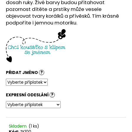
č
dosah ruky. Živé barvy budou přitahovat
u
pozornost dítěte a prstíky může vesele
j
objevovat tvary korálků a přívěsků. Tím krásně
e
podpoříte i jemnou motoriku.
m
e
PŘIDAT JMÉNO
?
EXPRESNÍ ODESLÁNÍ
?
Skladem
(1 ks)
Kód:
ZK100