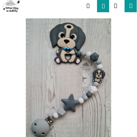
K
Přejít
Hledat
Nákup
M
Přihlášení
na
o
obsah
Zpět
Zpět
košík
š
í
C
k
o
p
o
t
ř
e
b
u
j
e
t
e
n