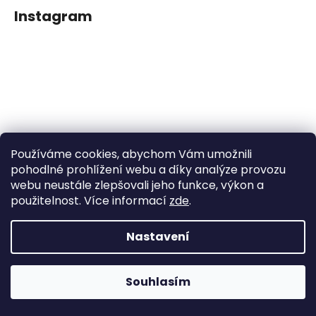
Instagram
Používáme cookies, abychom Vám umožnili
Sledovat na Instagramu
pohodlné prohlížení webu a díky analýze provozu
webu neustále zlepšovali jeho funkce, výkon a
použitelnost. Více informací
zde
.
Facebook
Nastavení
Vytvořil Shoptet
Souhlasím
Copyright 2026
Dětské klipy na dudlíčky
. Všechna práva
vyhrazena.