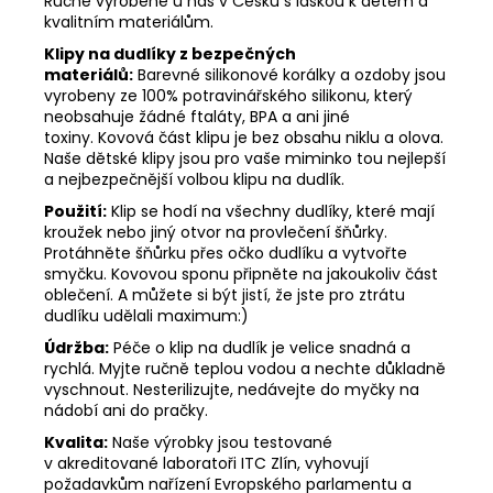
Ručně vyrobené u nás v Česku s láskou k dětem a
kvalitním materiálům.
Klipy na dudlíky z bezpečných
materiálů:
Barevné silikonové korálky a ozdoby jsou
vyrobeny ze 100% potravinářského silikonu, který
neobsahuje žádné ftaláty, BPA a ani jiné
toxiny. Kovová část klipu je bez obsahu niklu a olova.
Naše dětské klipy jsou pro vaše miminko tou nejlepší
a nejbezpečnější volbou klipu na dudlík.
Použití:
Klip se hodí na všechny dudlíky, které mají
kroužek nebo jiný otvor na provlečení šňůrky.
Protáhněte šňůrku přes očko dudlíku a vytvořte
smyčku. Kovovou sponu připněte na jakoukoliv část
oblečení. A můžete si být jistí, že jste pro ztrátu
dudlíku udělali maximum:)
Údržba:
Péče o klip na dudlík je velice snadná a
rychlá. Myjte ručně teplou vodou a nechte důkladně
vyschnout. Nesterilizujte, nedávejte do myčky na
nádobí ani do pračky.
Kvalita:
Naše výrobky jsou testované
v akreditované laboratoři ITC Zlín, vyhovují
požadavkům nařízení Evropského parlamentu a