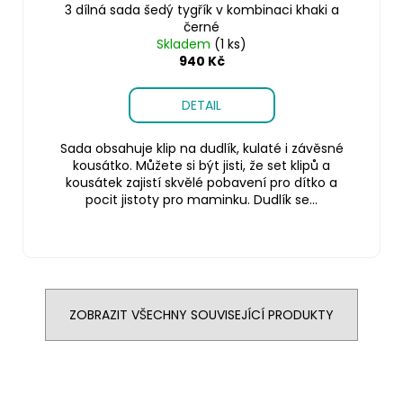
3 dílná sada šedý tygřík v kombinaci khaki a
černé
Skladem
(1 ks)
940 Kč
DETAIL
Sada obsahuje klip na dudlík, kulaté i závěsné
kousátko. Můžete si být jisti, že set klipů a
kousátek zajistí skvělé pobavení pro dítko a
pocit jistoty pro maminku. Dudlík se...
ZOBRAZIT VŠECHNY SOUVISEJÍCÍ PRODUKTY