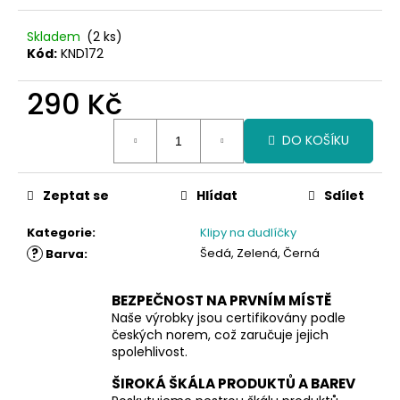
Skladem
(2 ks)
Kód:
KND172
290 Kč
Měrná
DO KOŠÍKU
cena:
Zeptat se
Hlídat
Sdílet
Kategorie
:
Klipy na dudlíčky
?
Šedá, Zelená, Černá
Barva
:
BEZPEČNOST NA PRVNÍM MÍSTĚ
Naše výrobky jsou certifikovány podle
českých norem, což zaručuje jejich
spolehlivost.
ŠIROKÁ ŠKÁLA PRODUKTŮ A BAREV