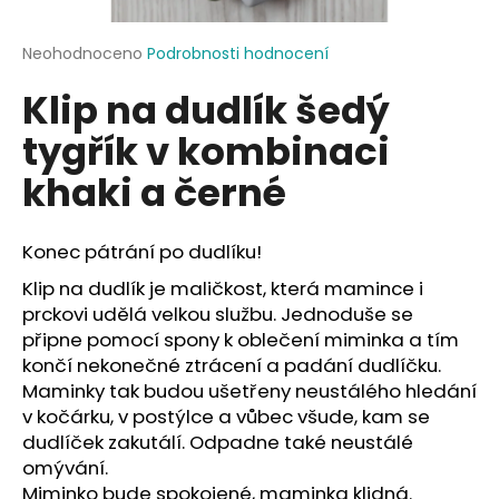
a
j
Průměrné
Neohodnoceno
Podrobnosti hodnocení
hodnocení
í
Klip na dudlík šedý
produktu
t
je
tygřík v kombinaci
?
0,0
z
khaki a černé
5
hvězdiček.
Konec pátrání po dudlíku!
HLEDAT
Klip na dudlík je maličkost, která mamince i
prckovi udělá velkou službu. Jednoduše se
připne pomocí spony k oblečení miminka a tím
D
končí nekonečné ztrácení a padání dudlíčku.
o
Maminky tak budou ušetřeny neustálého hledání
p
v kočárku, v postýlce a vůbec všude, kam se
o
dudlíček zakutálí. Odpadne také neustálé
r
omývání.
u
Miminko bude spokojené, maminka klidná.