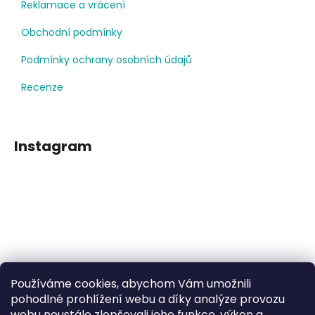
Reklamace a vrácení
Obchodní podmínky
Podmínky ochrany osobních údajů
Recenze
Instagram
Používáme cookies, abychom Vám umožnili
Sledovat na Instagramu
pohodlné prohlížení webu a díky analýze provozu
webu neustále zlepšovali jeho funkce, výkon a