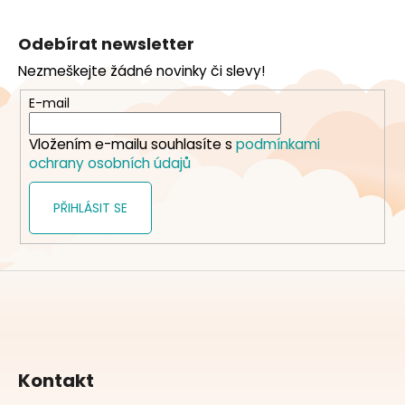
Z
á
Odebírat newsletter
p
Nezmeškejte žádné novinky či slevy!
a
t
E-mail
í
Vložením e-mailu souhlasíte s
podmínkami
ochrany osobních údajů
PŘIHLÁSIT SE
Kontakt