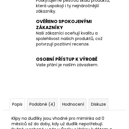
Poskytujeme pestrou škálu produktů,
která uspokojí i ty nejnáročnější
zákazníky.
OVĚŘENO SPOKOJENÝMI
ZÁKAZNÍKY
Naši zákazníci oceňují kvalitu a
spolehlivost našich produktů, což
potvrzují pozitivní recenze.
OSOBNÍ PŘÍSTUP K VÝROBĚ
Vaše přání je naším závazkem.
Popis
Podobné (4)
Hodnocení
Diskuze
Klipy na dudlíky jsou vhodné pro miminka od 0
měsíců až do doby, kdy už dudlík nepotřebují.