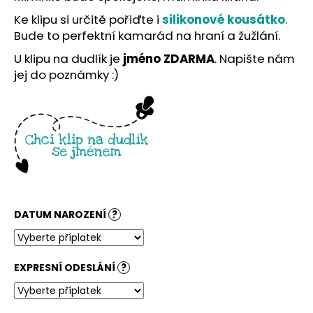
č
u
Ke klipu si určitě pořiďte i
silikonové kousátko
.
j
Bude to perfektní kamarád na hraní a žužlání.
e
U klipu na dudlík je
jméno ZDARMA
. Napište nám
m
jej do poznámky :)
e
DATUM NAROZENÍ
?
EXPRESNÍ ODESLÁNÍ
?