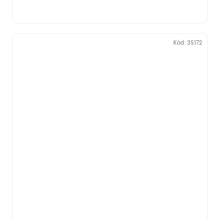
Kód:
3S172