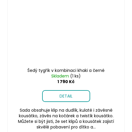
Šedý tygřík v kombinaci khaki a černé
Skladem
(1 ks)
1 790 Kč
DETAIL
Sada obsahuje klip na dudlík, kulaté i závěsné
kousátko, závěs na kočárek a twistík kousátko.
Můžete si být jisti, že set klipů a kousátek zajistí
skvělé pobavení pro dítko a...