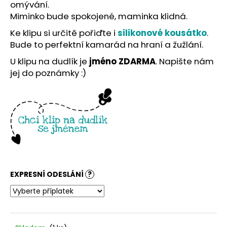
č
omývání.
u
Miminko bude spokojené, maminka klidná.
j
Ke klipu si určitě pořiďte i
silikonové kousátko
.
e
Bude to perfektní kamarád na hraní a žužlání.
m
e
U klipu na dudlík je
jméno ZDARMA
. Napište nám
jej do poznámky :)
EXPRESNÍ ODESLÁNÍ
?