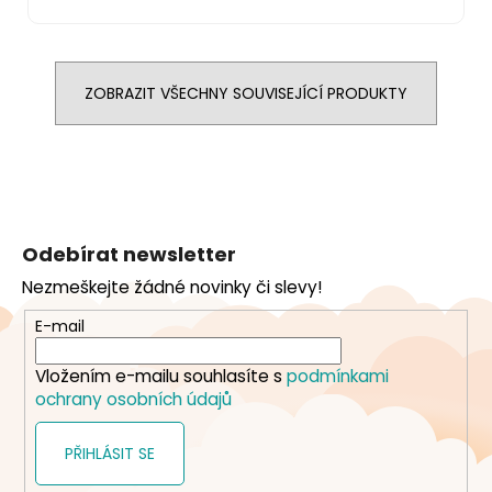
ZOBRAZIT VŠECHNY SOUVISEJÍCÍ PRODUKTY
Z
á
Odebírat newsletter
p
Nezmeškejte žádné novinky či slevy!
a
t
E-mail
í
Vložením e-mailu souhlasíte s
podmínkami
ochrany osobních údajů
PŘIHLÁSIT SE