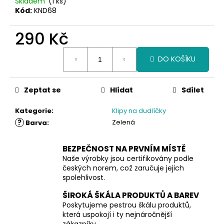
Skladem
(1 ks)
Kód:
KND68
290 Kč
Měrná
DO KOŠÍKU
cena:
Zeptat se
Hlídat
Sdílet
Kategorie
:
Klipy na dudlíčky
?
Zelená
Barva
:
BEZPEČNOST NA PRVNÍM MÍSTĚ
Naše výrobky jsou certifikovány podle
českých norem, což zaručuje jejich
spolehlivost.
ŠIROKÁ ŠKÁLA PRODUKTŮ A BAREV
Poskytujeme pestrou škálu produktů,
která uspokojí i ty nejnáročnější
zákazníky.