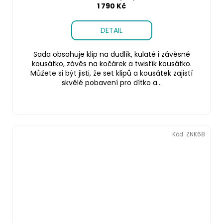
1 790 Kč
DETAIL
Sada obsahuje klip na dudlík, kulaté i závěsné
kousátko, závěs na kočárek a twistík kousátko.
Můžete si být jisti, že set klipů a kousátek zajistí
skvělé pobavení pro dítko a...
Kód:
ZNK68