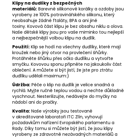
Klipy na dudlíky z bezpečných
materiálů:
Barevné silikonové korálky a ozdoby jsou
vyrobeny ze 100% potravinářského silikonu, který
neobsahuje žádné ftaláty, BPA a ani jiné
toxiny. Kovová část klipu je bez obsahu niklu a olova.
Naše dětské klipy jsou pro vaše miminko tou nejlepší
a nejbezpečnější volbou klipu na dudlík.
Použití:
Klip se hodí na všechny dudlíky, které mají
kroužek nebo jiný otvor na provlečení šňůrky.
Protáhněte šňůrku přes očko dudlíku a vytvořte
smyčku. Kovovou sponu připněte na jakoukoliv část
oblečení. A můžete si být jistí, že jste pro ztrátu
dudlíku udělali maximum:)
Údržba:
Péče o klip na dudlík je velice snadná a
rychlá. Myjte ručně teplou vodou a nechte důkladně
vyschnout. Nesterilizujte, nedávejte do myčky na
nádobí ani do pračky.
Kvalita:
Naše výrobky jsou testované
v akreditované laboratoři ITC Zlín, vyhovují
požadavkům nařízení Evropského parlamentu a
Rady. Díky tomu si můžete být jistí, že jsou klipy
vyrobeny ze zdravotně nezávadných materiálů a