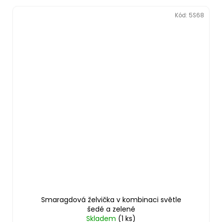
Kód:
5S68
Smaragdová želvička v kombinaci světle
šedé a zelené
Skladem
(1 ks)