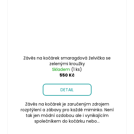
Závěs na kočárek smaragdová želvička se
zelenými kroužky
Skladem
(1 ks)
550 Kč
DETAIL
Závěs na kočárek je zaručeným zdrojem
rozptýlení a zábavy pro každé miminko. Není
tak jen módní ozdobou ale i vynikajícím
společníkem do kočárku nebo...