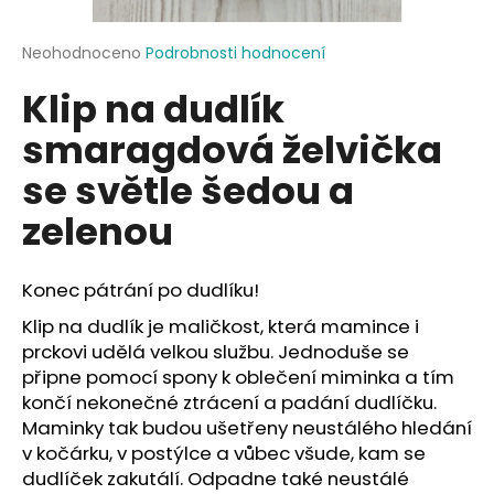
a
j
Průměrné
Neohodnoceno
Podrobnosti hodnocení
hodnocení
í
Klip na dudlík
produktu
t
je
smaragdová želvička
?
0,0
z
se světle šedou a
5
hvězdiček.
zelenou
HLEDAT
Konec pátrání po dudlíku!
Klip na dudlík je maličkost, která mamince i
D
prckovi udělá velkou službu. Jednoduše se
o
připne pomocí spony k oblečení miminka a tím
p
končí nekonečné ztrácení a padání dudlíčku.
o
Maminky tak budou ušetřeny neustálého hledání
r
v kočárku, v postýlce a vůbec všude, kam se
u
dudlíček zakutálí. Odpadne také neustálé