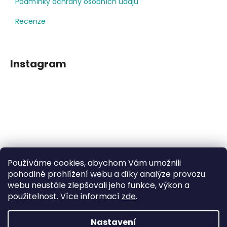
Podmínky ochrany osobních údajů
Recenze
Instagram
Používáme cookies, abychom Vám umožnili
Sledovat na Instagramu
pohodlné prohlížení webu a díky analýze provozu
webu neustále zlepšovali jeho funkce, výkon a
použitelnost. Více informací
zde
.
Facebook
Nastavení