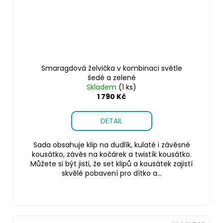
Smaragdová želvička v kombinaci světle
šedé a zelené
Skladem
(1 ks)
1 790 Kč
DETAIL
Sada obsahuje klip na dudlík, kulaté i závěsné
kousátko, závěs na kočárek a twistík kousátko.
Můžete si být jisti, že set klipů a kousátek zajistí
skvělé pobavení pro dítko a...