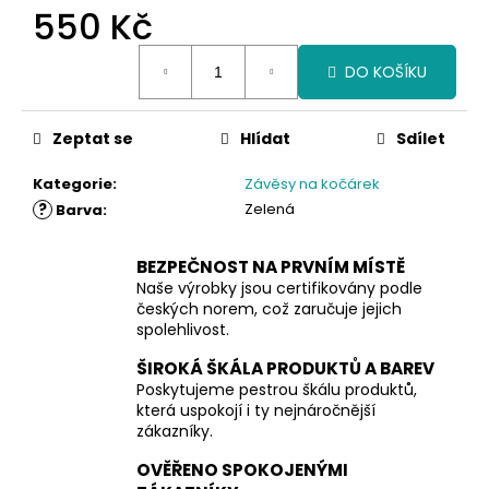
550 Kč
Měrná
DO KOŠÍKU
cena:
Zeptat se
Hlídat
Sdílet
Kategorie
:
Závěsy na kočárek
?
Zelená
Barva
:
BEZPEČNOST NA PRVNÍM MÍSTĚ
Naše výrobky jsou certifikovány podle
českých norem, což zaručuje jejich
spolehlivost.
ŠIROKÁ ŠKÁLA PRODUKTŮ A BAREV
Poskytujeme pestrou škálu produktů,
která uspokojí i ty nejnáročnější
zákazníky.
OVĚŘENO SPOKOJENÝMI