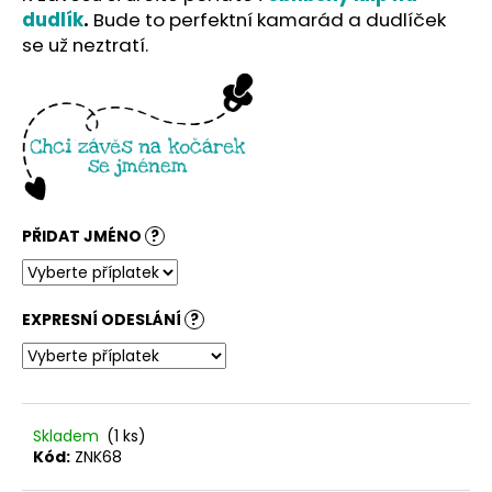
č
dudlík
.
Bude to perfektní kamarád a dudlíček
u
se už neztratí.
j
e
m
e
PŘIDAT JMÉNO
?
EXPRESNÍ ODESLÁNÍ
?
Skladem
(1 ks)
Kód:
ZNK68