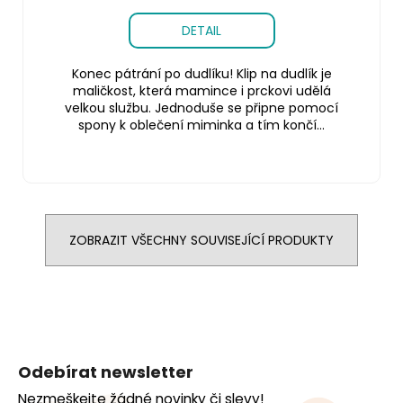
DETAIL
Konec pátrání po dudlíku! Klip na dudlík je
maličkost, která mamince i prckovi udělá
velkou službu. Jednoduše se připne pomocí
spony k oblečení miminka a tím končí...
ZOBRAZIT VŠECHNY SOUVISEJÍCÍ PRODUKTY
Z
á
Odebírat newsletter
p
Nezmeškejte žádné novinky či slevy!