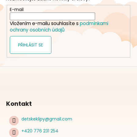
a
t
E-mail
í
Vložením e-mailu souhlasíte s
podmínkami
ochrany osobních údajů
PŘIHLÁSIT SE
Kontakt
detskeklipy
@
gmail.com
+420 776 231 254