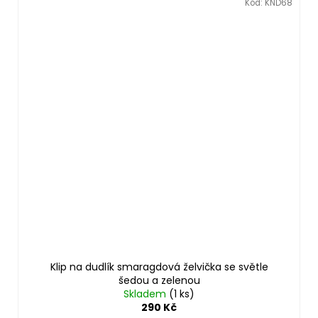
Kód:
KND68
Klip na dudlík smaragdová želvička se světle
šedou a zelenou
Skladem
(1 ks)
290 Kč