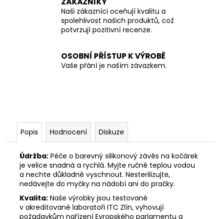
ZÁKAZNÍKY
Naši zákazníci oceňují kvalitu a
spolehlivost našich produktů, což
potvrzují pozitivní recenze.
OSOBNÍ PŘÍSTUP K VÝROBĚ
Vaše přání je naším závazkem.
Popis
Hodnocení
Diskuze
Údržba:
Péče o barevný silikonový závěs na kočárek
je velice snadná a rychlá. Myjte ručně teplou vodou
a nechte důkladně vyschnout. Nesterilizujte,
nedávejte do myčky na nádobí ani do pračky.
Kvalita:
Naše výrobky jsou testované
v akreditované laboratoři ITC Zlín, vyhovují
požadavkům nařízení Evropského parlamentu a