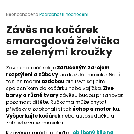
a
j
Průměrné
Neohodnoceno
Podrobnosti hodnocení
hodnocení
í
Závěs na kočárek
produktu
t
je
smaragdová želvička
?
0,0
z
se zelenými kroužky
5
hvězdiček.
Závěs na kočárek je
zaručeným zdrojem
HLEDAT
rozptýlení a zábavy
pro každé miminko. Není
tak jen módní
ozdobou
ale i vynikajícím
společníkem do kočárku nebo vajíčka.
Živé
D
barvy a různé tvary
závěsu budou přitahovat
o
pozornost dítěte. Ručkama může chytat
p
přívěsky a zdokonalí si tak
úchop a motoriku
.
o
Vyšperkujte kočárek
nebo autosedačku a
r
zabavte vaše miminko.
u
K závěsu si určitě pořiďte i
oblíbený klip na