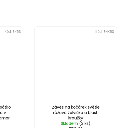
Kód:
ZK53
Kód:
ZNK53
usátko
Závěs na kočárek světle
ka v
růžová želvička a blush
ramor
kroužky
Skladem
(3 ks)