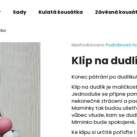
y
Sady
Kulatá kousátka
Závěsná kousá
ička
Co potřebujete najít?
Průměrné
Neohodnoceno
Podrobnosti h
hodnocení
Klip na dudl
produktu
HLEDAT
je
0,0
z
Konec pátrání po dudlíku
5
Doporučujeme
hvězdiček.
Klip na dudlík je maličkos
Jednoduše se připne pom
nekonečné ztrácení a pad
Maminky tak budou ušetře
vůbec všude, kam se dudl
Miminko bude spokojené,
Ke klipu si určitě pořiďte i