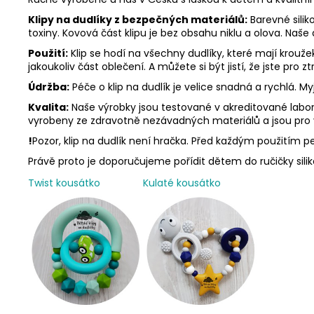
Klipy na dudlíky z bezpečných materiálů:
Barevné silik
toxiny. Kovová část klipu je bez obsahu niklu a olova. Naše
Použití:
Klip se hodí na všechny dudlíky, které mají krouž
jakoukoliv část oblečení. A můžete si být jistí, že jste pro
Údržba:
Péče o klip na dudlík je velice snadná a rychlá. 
Kvalita:
Naše výrobky jsou testované v akreditované labora
vyrobeny ze zdravotně nezávadných materiálů a jsou pro
!
Pozor, klip na dudlík není hračka. Před každým použitím peč
Právě proto je doporučujeme pořídit dětem do ručičky sili
Twist kousátko
Kulaté kousátko