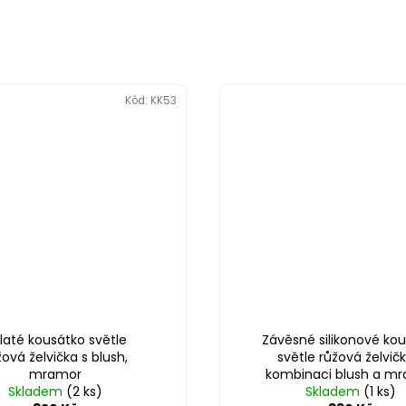
Kód:
KK53
laté kousátko světle
Závěsné silikonové ko
žová želvička s blush,
světle růžová želvič
mramor
kombinaci blush a m
Skladem
(2 ks)
Skladem
(1 ks)