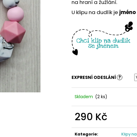
na hraní a žužlání.
U klipu na dudlík je
jméno
EXPRESNÍ ODESLÁNÍ
?
Skladem
(2 ks)
290 Kč
Měrná
cena:
Kategorie
:
Klipy na