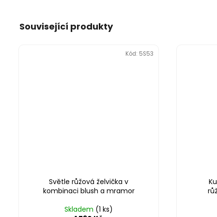
Související produkty
Kód:
5S53
Světle růžová želvička v
Ku
kombinaci blush a mramor
rů
Skladem
(1 ks)