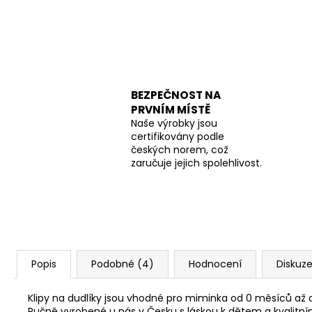
BEZPEČNOST NA
PRVNÍM MÍSTĚ
Naše výrobky jsou
certifikovány podle
českých norem, což
zaručuje jejich spolehlivost.
Popis
Podobné (4)
Hodnocení
Diskuz
Klipy na dudlíky jsou vhodné pro miminka od 0 měsíců až d
Ručně vyrobené u nás v Česku s láskou k dětem a kvalitn