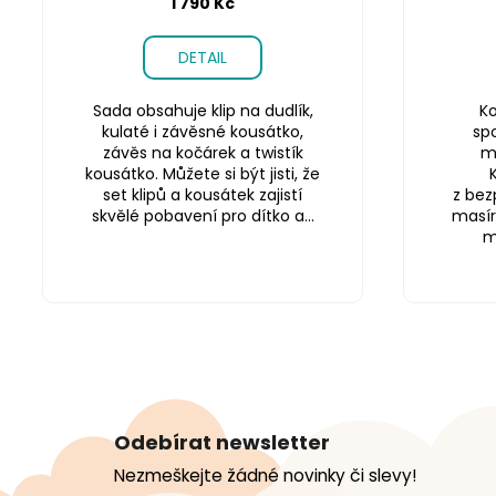
1 790 Kč
DETAIL
Sada obsahuje klip na dudlík,
Ko
kulaté i závěsné kousátko,
sp
závěs na kočárek a twistík
m
kousátko. Můžete si být jisti, že
set klipů a kousátek zajistí
z bez
skvělé pobavení pro dítko a...
masír
m
Z
á
Odebírat newsletter
p
Nezmeškejte žádné novinky či slevy!
a