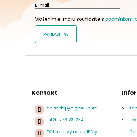
t
E-mail
í
Vložením e-mailu souhlasíte s
podmínkami o
PŘIHLÁSIT SE
Kontakt
Info
detskeklipy
@
gmail.com
Kon
+420 776 231 254
Jak
Dětské klipy na dudlíčky
Čas