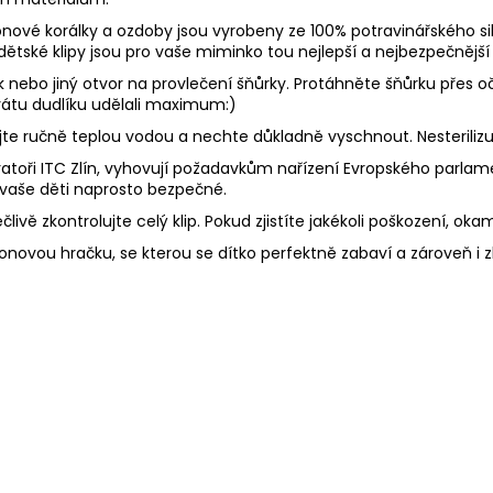
onové korálky a ozdoby jsou vyrobeny ze 100% potravinářského sil
 dětské klipy jsou pro vaše miminko tou nejlepší a nejbezpečnější 
ek nebo jiný otvor na provlečení šňůrky. Protáhněte šňůrku přes
 ztrátu dudlíku udělali maximum:)
Myjte ručně teplou vodou a nechte důkladně vyschnout. Nesterili
toři ITC Zlín, vyhovují požadavkům nařízení Evropského parlament
 vaše děti naprosto bezpečné.
livě zkontrolujte celý klip. Pokud zjistíte jakékoli poškození, oka
konovou hračku, se kterou se dítko perfektně zabaví a zároveň i 