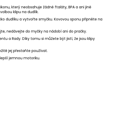
ikonu, který neobsahuje žádné ftaláty, BPA a ani jiné
volbou klipu na dudlík.
 očko dudlíku a vytvořte smyčku. Kovovou sponu připněte na
zujte, nedávejte do myčky na nádobí ani do pračky.
u a Rady. Díky tomu si můžete být jistí, že jsou klipy
mžitě jej přestaňte používat.
zlepší jemnou motoriku.