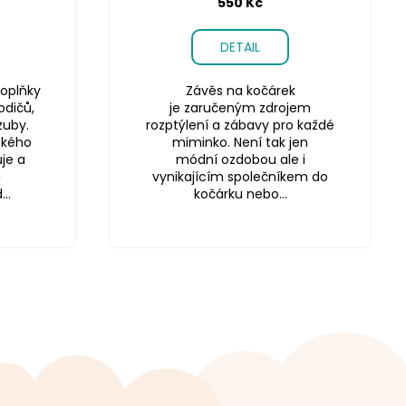
550 Kč
DETAIL
oplňky
Závěs na kočárek
odičů,
je zaručeným zdrojem
zuby.
rozptýlení a zábavy pro každé
ského
miminko. Není tak jen
je a
módní ozdobou ale i
a
vynikajícím společníkem do
..
kočárku nebo...