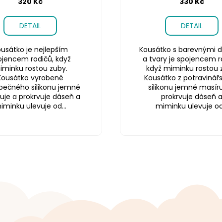
320 Kč
330 Kč
DETAIL
DETAIL
usátko je nejlepším
Kousátko s barevnými d
ojencem rodičů, když
a tvary je spojencem r
iminku rostou zuby.
když miminku rostou 
Kousátko vyrobené
Kousátko z potravinář
pečného silikonu jemně
silikonu jemně masíru
uje a prokrvuje dáseň a
prokrvuje dáseň 
iminku ulevuje od...
miminku ulevuje od.