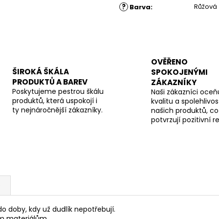
?
Růžová
Barva
:
OVĚŘENO
ŠIROKÁ ŠKÁLA
SPOKOJENÝMI
PRODUKTŮ A BAREV
ZÁKAZNÍKY
Poskytujeme pestrou škálu
Naši zákazníci oceňu
produktů, která uspokojí i
kvalitu a spolehlivos
ty nejnáročnější zákazníky.
našich produktů, co
potvrzují pozitivní 
e
o doby, kdy už dudlík nepotřebují.
ím materiálům.