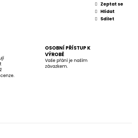
Zeptat se
Hlídat
Sdílet
OSOBNÍ PŘÍSTUP K
VÝROBĚ
jí
Vaše přání je naším
t
závazkem.
ž
recenze.