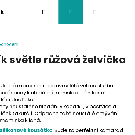
Hledat
Přihlášení
Nákupní
tka
Závěsy na kočárek
Twistík kousátka
košík
odnocení
ík světle růžová želvička
!
t, která mamince i prckovi udělá velkou službu.
ocí spony k oblečení miminka a tím končí
ání dudlíčku.
ny neustálého hledání v kočárku, v postýlce a
íček zakutálí. Odpadne také neustálé omývání.
 maminka klidná.
silikonové kousátko
. Bude to perfektní kamarád