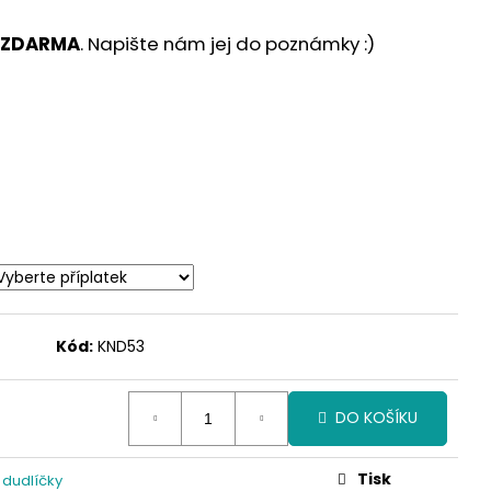
 ZDARMA
. Napište nám jej do poznámky :)
Kód:
KND53
DO KOŠÍKU
Tisk
 dudlíčky