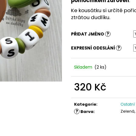
pomocníkem zároveň
.
Ke kousátku si určitě poři
ztrátou dudlíku.
PŘIDAT JMÉNO
?
EXPRESNÍ ODESLÁNÍ
?
Skladem
(2 ks)
320 Kč
Měrná
cena:
Kategorie
:
Ostatní
?
Zelená,
Barva
: