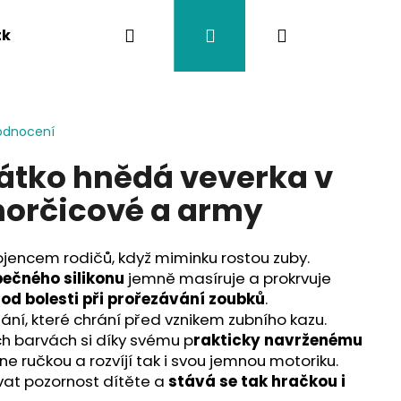
Hledat
Přihlášení
Nákupní
tka
Závěsy na kočárek
Twistík kousátka
košík
odnocení
átko hnědá veverka v
horčicové a army
ojencem rodičů, když miminku rostou zuby.
ečného silikonu
jemně masíruje a prokrvuje
 od bolesti při prořezávání zoubků
.
ání, které chrání před vznikem zubního kazu.
ch barvách si díky svému p
rakticky navrženému
e ručkou a rozvíjí tak i svou jemnou motoriku.
vat pozornost dítěte a
stává se tak hračkou i