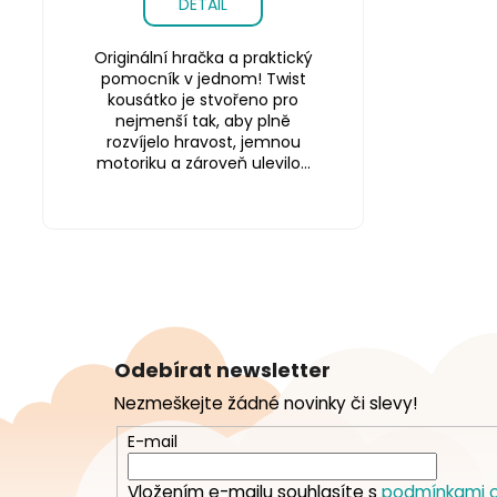
DETAIL
Originální hračka a praktický
pomocník v jednom! Twist
kousátko je stvořeno pro
nejmenší tak, aby plně
rozvíjelo hravost, jemnou
motoriku a zároveň ulevilo...
Z
á
Odebírat newsletter
p
Nezmeškejte žádné novinky či slevy!
a
t
E-mail
í
Vložením e-mailu souhlasíte s
podmínkami o