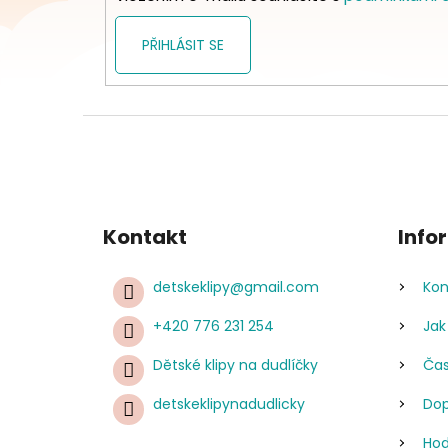
PŘIHLÁSIT SE
Kontakt
Info
detskeklipy
@
gmail.com
Kon
+420 776 231 254
Jak
Dětské klipy na dudlíčky
Čas
detskeklipynadudlicky
Dop
Hod