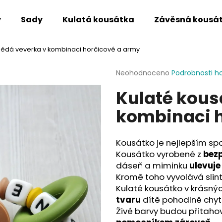
y
Sady
Kulatá kousátka
Závěsná kousá
nědá veverka v kombinaci horčicové a army
Co potřebujete najít?
Průměrné
Neohodnoceno
Podrobnosti h
hodnocení
Kulaté kous
produktu
HLEDAT
je
kombinaci 
0,0
z
5
Doporučujeme
hvězdiček.
Kousátko je nejlepším sp
Kousátko vyrobené z
bezp
dáseň a miminku
ulevuje
Kromě toho vyvolává slint
Kulaté kousátko v krásný
tvaru
dítě pohodlně chytn
Živé barvy budou přitaho