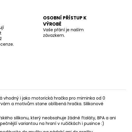
OSOBNÍ PŘÍSTUP K
VÝROBĚ
jí
Vaše přání je naším
t
závazkem.
ž
recenze.
á vhodný i jako motorická hračka pro miminka od 0
rvám a motivům stane oblíbená hračka. Silikonové
ského silikonu, který neobsahuje žádné ftaláty, BPA a ani
pečnější variantou na hraní v ručičkách i pusince :)
, nedávejte do myčky na nádobí ani do pračky