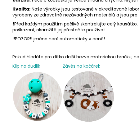
Kvalita:
Naše výrobky jsou testované v akreditované labora
vyrobeny ze zdravotně nezávadných materiálů a jsou pro
!
Před každým použitím pečlivě zkontrolujte celý kousátko. N
poškození, okamžitě jej přestaňte používat.
!!POZOR!! jméno není automaticky v ceně!
Pokud hledáte pro dítko další bezva motorickou hračku,
Klip na dudlík
Závěs na kočárek