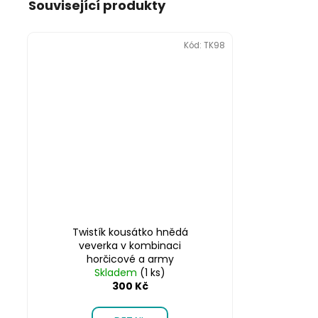
Související produkty
Kód:
TK98
Twistík kousátko hnědá
veverka v kombinaci
horčicové a army
Skladem
(1 ks)
300 Kč