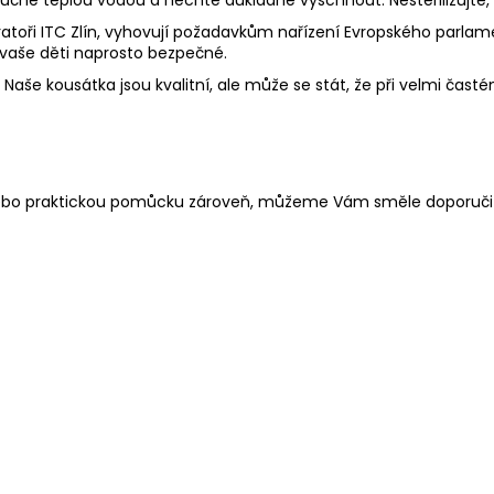
toři ITC Zlín, vyhovují požadavkům nařízení Evropského parlament
 vaše děti naprosto bezpečné.
aše kousátka jsou kvalitní, ale může se stát, že při velmi častém
 nebo praktickou pomůcku zároveň, můžeme Vám směle doporuči