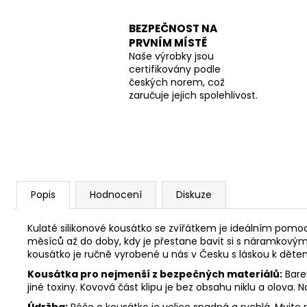
BEZPEČNOST NA
PRVNÍM MÍSTĚ
Naše výrobky jsou
certifikovány podle
českých norem, což
zaručuje jejich spolehlivost.
Popis
Hodnocení
Diskuze
Kulaté silikonové kousátko se zvířátkem je ideálním pomoc
měsíců až do doby, kdy je přestane bavit si s náramkový
kousátko je r
učně vyrobené u nás v Česku s láskou k děte
Kousátka pro nejmenší z bezpečných materiálů:
Barev
jiné toxiny. Kovová část klipu je bez obsahu niklu a olova.
Údržba:
Péče o kousátko je velice snadná a rychlá. Myjte