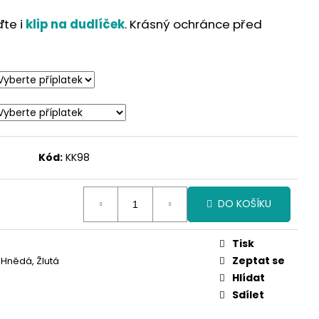
ďte i
klip na dudlíček
. Krásný ochránce před
Kód:
KK98
DO KOŠÍKU
Tisk
Zeptat se
 Hnědá, Žlutá
Hlídat
Sdílet