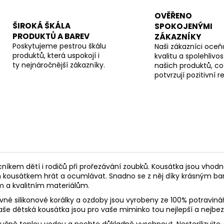
OVĚŘENO
ŠIROKÁ ŠKÁLA
SPOKOJENÝMI
PRODUKTŮ A BAREV
ZÁKAZNÍKY
Poskytujeme pestrou škálu
Naši zákazníci oceňu
produktů, která uspokojí i
kvalitu a spolehlivos
ty nejnáročnější zákazníky.
našich produktů, co
potvrzují pozitivní 
níkem dětí i rodičů při prořezávání zoubků. K
ousátka jsou vhodn
m kousátkem hrát a ocumlávat. Snadno se z něj díky krásným ba
m a kvalitním materiálům.
né silikonové korálky a ozdoby jsou vyrobeny ze 100% potravinář
 Naše dětská kousátka jsou pro vaše miminko tou nejlepší a nejbez
 ručně teplou vodou a nechte důkladně vyschnout. Nesterilizujte