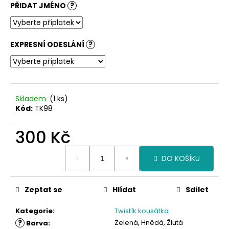
PŘIDAT JMÉNO
?
EXPRESNÍ ODESLÁNÍ
?
Skladem
(1 ks)
Kód:
TK98
300 Kč
Měrná
DO KOŠÍKU
cena:
Zeptat se
Hlídat
Sdílet
Kategorie
:
Twistík kousátka
?
Zelená, Hnědá, Žlutá
Barva
: