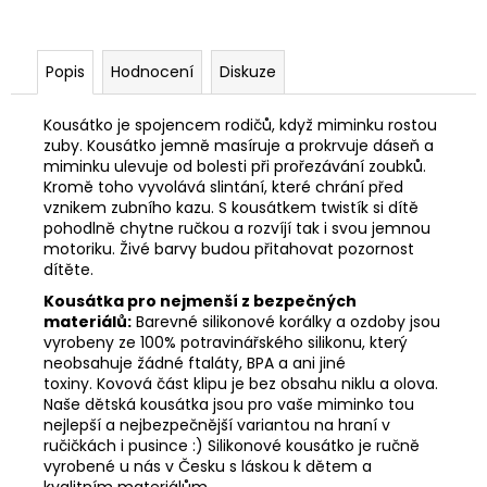
Popis
Hodnocení
Diskuze
Kousátko je spojencem rodičů, když miminku rostou
zuby. Kousátko jemně masíruje a prokrvuje dáseň a
miminku ulevuje od bolesti při prořezávání zoubků.
Kromě toho vyvolává slintání, které chrání před
vznikem zubního kazu. S kousátkem twistík si dítě
pohodlně chytne ručkou a rozvíjí tak i svou jemnou
motoriku. Živé barvy budou přitahovat pozornost
dítěte.
Kousátka pro nejmenší z bezpečných
materiálů:
Barevné silikonové korálky a ozdoby jsou
vyrobeny ze 100% potravinářského silikonu, který
neobsahuje žádné ftaláty, BPA a ani jiné
toxiny. Kovová část klipu je bez obsahu niklu a olova.
Naše dětská kousátka jsou pro vaše miminko tou
nejlepší a nejbezpečnější variantou na hraní v
ručičkách i pusince :) Silikonové kousátko je ručně
vyrobené u nás v Česku s láskou k dětem a