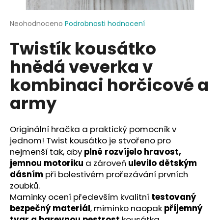
a
j
Průměrné
Neohodnoceno
Podrobnosti hodnocení
hodnocení
í
Twistík kousátko
produktu
t
je
hnědá veverka v
?
0,0
z
kombinaci horčicové a
5
hvězdiček.
army
HLEDAT
Originální hračka a praktický pomocník v
jednom! Twist kousátko je stvořeno pro
nejmenší tak, aby
plně rozvíjelo hravost,
D
jemnou motoriku
a zároveň
ulevilo dětským
o
dásním
při bolestivém prořezávání prvních
p
zoubků.
o
Maminky ocení především kvalitní
testovaný
r
bezpečný materiál
, miminko naopak
příjemný
u
tvar a barevnou pestrost
kousátka.