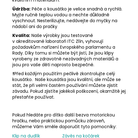
kvalitním materiálům.
Údržba:
Péče o kousátko je velice snadná a rychlá.
Myjte ručně teplou vodou a nechte důkladně
vyschnout. Nesterilizujte, nedávejte do myčky na
nádobí ani do pračky
Kvalita:
Naše výrobky jsou testované
v akreditované laboratoři ITC Zlín, vyhovují
požadavkům nařízení Evropského parlamentu a
Rady. Díky tomu si můžete být jistí, že jsou klipy
vyrobeny ze zdravotně nezávadných materiálů a
jsou pro vaše děti naprosto bezpečné.
!
Před každým použitím pečlivě zkontrolujte celý
kousátko. Naše kousátka jsou kvalitní, ale může se
stát, že při velmi častém používání můžete zjistit
závadu. Pokud zjistíte jakékoli poškození, okamžitě jej
přestaňte používat.
Pokud hledáte pro dítko další bezva motorickou
hračku, nebo praktickou pomůcku zároveň,
můžeme Vám směle doporučit tyto pomocníky:
Klip na dudlík
Závěs na kočárek