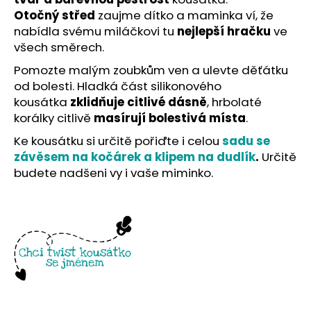
č
Otočný střed
zaujme dítko a maminka ví, že
u
nabídla svému miláčkovi tu
nejlepší hračku
ve
j
e
všech směrech.
m
Pomozte malým zoubkům ven a ulevte děťátku
e
od bolesti. Hladká část silikonového
kousátka
zklidňuje citlivé dásně
, hrbolaté
korálky citlivě
masírují bolestivá místa
.
Ke kousátku si určitě pořiďte i celou
sadu se
závěsem na kočárek a klipem na dudlík
.
Určitě
budete nadšeni vy i vaše miminko.