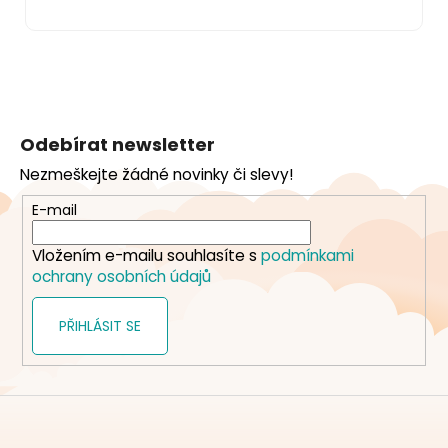
Z
á
Odebírat newsletter
p
Nezmeškejte žádné novinky či slevy!
a
t
E-mail
í
Vložením e-mailu souhlasíte s
podmínkami
ochrany osobních údajů
PŘIHLÁSIT SE