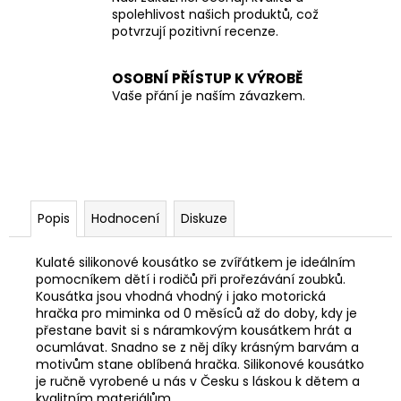
spolehlivost našich produktů, což
potvrzují pozitivní recenze.
OSOBNÍ PŘÍSTUP K VÝROBĚ
Vaše přání je naším závazkem.
Popis
Hodnocení
Diskuze
Kulaté silikonové kousátko se zvířátkem je ideálním
pomocníkem dětí i rodičů při prořezávání zoubků.
K
ousátka jsou vhodná vhodný i jako motorická
hračka pro miminka od 0 měsíců až do doby, kdy je
přestane bavit si s náramkovým kousátkem hrát a
ocumlávat. Snadno se z něj díky krásným barvám a
motivům stane oblíbená hračka. Silikonové kousátko
je r
učně vyrobené u nás v Česku s láskou k dětem a
kvalitním materiálům.