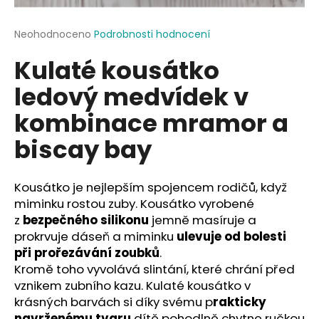
a
j
Průměrné
Neohodnoceno
Podrobnosti hodnocení
hodnocení
í
Kulaté kousátko
produktu
t
je
ledový medvídek v
?
0,0
z
kombinace mramor a
5
hvězdiček.
biscay bay
HLEDAT
Kousátko je nejlepším spojencem rodičů, když
miminku rostou zuby. Kousátko vyrobené
z
bezpečného silikonu
jemně masíruje a
D
prokrvuje dáseň a miminku
ulevuje od bolesti
o
při prořezávání zoubků
.
p
Kromě toho vyvolává slintání, které chrání před
o
vznikem zubního kazu. Kulaté kousátko v
r
krásných barvách si díky svému p
rakticky
u
navrženému tvaru
dítě pohodlně chytne ručkou