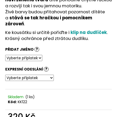
č
a rozvíjí tak i svou jemnou motoriku.
u
Živé barvy budou přitahovat pozornost dítěte
j
e
a
stává se tak hračkou i pomocníkem
m
zároveň
.
e
Ke kousátku si určitě pořiďte i
klip na dudlíček
.
Krásný ochránce před ztrátou dudlíku.
PŘIDAT JMÉNO
?
EXPRESNÍ ODESLÁNÍ
?
Skladem
(1 ks)
Kód:
KK122
320 Kč