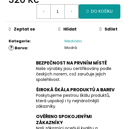
Měrná
DO KOŠÍKU
cena:
Zeptat se
Hlídat
Sdílet
Kategorie
:
Medvídci
?
Modrá
Barva
:
BEZPEČNOST NA PRVNÍM MÍSTĚ
Naše výrobky jsou certifikovány podle
českých norem, což zaručuje jejich
spolehlivost.
ŠIROKÁ ŠKÁLA PRODUKTŮ A BAREV
Poskytujeme pestrou škálu produktů,
která uspokojí i ty nejnáročnější
zákazníky.
OVĚŘENO SPOKOJENÝMI
ZÁKAZNÍKY
Naši zákazníci oceňují kvalitu a