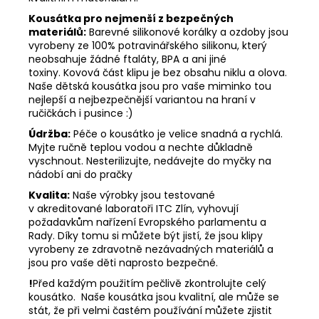
Kousátka pro nejmenší z bezpečných
materiálů:
Barevné silikonové korálky a ozdoby jsou
vyrobeny ze 100% potravinářského silikonu, který
neobsahuje žádné ftaláty, BPA a ani jiné
toxiny. Kovová část klipu je bez obsahu niklu a olova.
Naše dětská kousátka jsou pro vaše miminko tou
nejlepší a nejbezpečnější variantou na hraní v
ručičkách i pusince :)
Údržba:
Péče o kousátko je velice snadná a rychlá.
Myjte ručně teplou vodou a nechte důkladně
vyschnout. Nesterilizujte, nedávejte do myčky na
nádobí ani do pračky
Kvalita:
Naše výrobky jsou testované
v akreditované laboratoři ITC Zlín, vyhovují
požadavkům nařízení Evropského parlamentu a
Rady. Díky tomu si můžete být jistí, že jsou klipy
vyrobeny ze zdravotně nezávadných materiálů a
jsou pro vaše děti naprosto bezpečné.
!
Před každým použitím pečlivě zkontrolujte celý
kousátko. Naše kousátka jsou kvalitní, ale může se
stát, že při velmi častém používání můžete zjistit