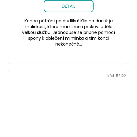
DETAIL
Konec pátrání po dudlíku! Klip na dudlík je
maličkost, která mamince i prckovi udělá
velkou službu. Jednoduše se připne pomocí
spony k oblečení miminka a tím končí
nekonečné...
Kód:
5S122