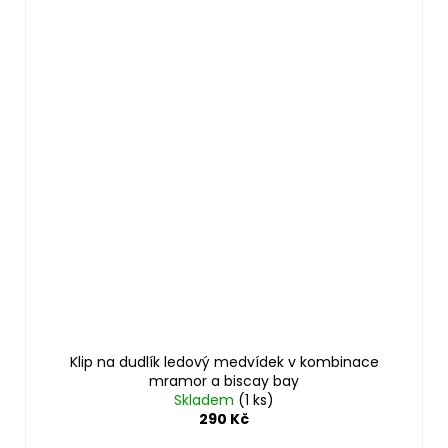
Klip na dudlík ledový medvídek v kombinace
mramor a biscay bay
Skladem
(1 ks)
290 Kč