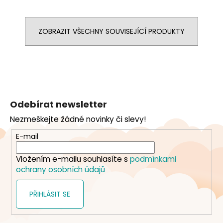
ZOBRAZIT VŠECHNY SOUVISEJÍCÍ PRODUKTY
Z
á
Odebírat newsletter
p
Nezmeškejte žádné novinky či slevy!
a
t
E-mail
í
Vložením e-mailu souhlasíte s
podmínkami
ochrany osobních údajů
PŘIHLÁSIT SE