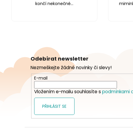
končí nekonečné...
miminku
Z
á
Odebírat newsletter
p
Nezmeškejte žádné novinky či slevy!
a
t
E-mail
í
Vložením e-mailu souhlasíte s
podmínkami o
PŘIHLÁSIT SE