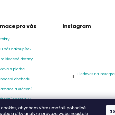
rmace pro vás
Instagram
takty
 u nás nakoupíte?
to kladené dotazy
rava a platba
Sledovat na Instagr
nocení obchodu
lamace a vrácení
hodní podmínky
 cookies, abychom Vám umožnili pohodlné
mínky ochrany osobních
S
 webu a díky analýze provozu webu neustále
jů