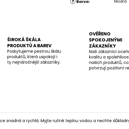
?
Modrá
Barva
:
OVĚŘENO
ŠIROKÁ ŠKÁLA
SPOKOJENÝMI
PRODUKTŮ A BAREV
ZÁKAZNÍKY
Poskytujeme pestrou škálu
Naši zákazníci oceňu
produktů, která uspokojí i
kvalitu a spolehlivos
ty nejnáročnější zákazníky.
našich produktů, co
potvrzují pozitivní 
lice snadná a rychlá. Myjte ručně teplou vodou a nechte důkladn