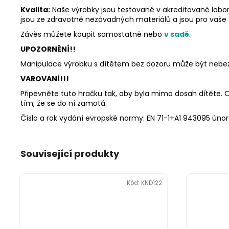
Kvalita:
Naše výrobky jsou testované v akreditované labor
jsou ze zdravotně nezávadných materiálů a jsou pro vaše
Závěs můžete koupit samostatně nebo
v sadě
.
UPOZORNĚNÍ!!
Manipulace výrobku s dítětem bez dozoru může být nebez
VAROVANÍ!!!
Připevněte tuto hračku tak, aby byla mimo dosah dítěte. Od
tím, že se do ní zamotá.
Číslo a rok vydání evropské normy: EN 71-1+A1 943095 únor
Související produkty
Kód:
KND122