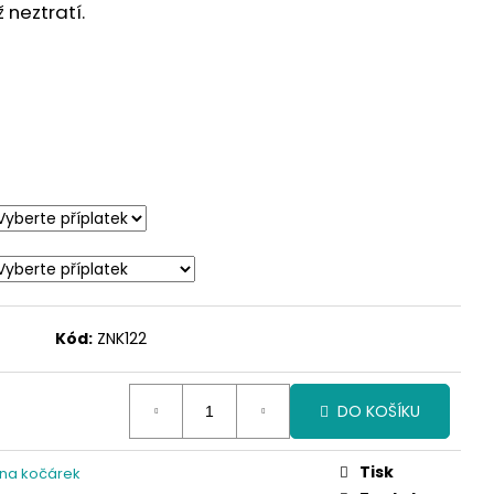
neztratí.
Kód:
ZNK122
DO KOŠÍKU
Tisk
 na kočárek