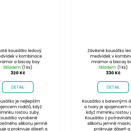
laté kousátko ledový
Závěsné kousátko le
dvídek v kombinace
medvídek v kombin
ramor a biscay bay
mramor a biscay b
Skladem
(1 ks)
Skladem
(1 ks)
320 Kč
330 Kč
DETAIL
DETAIL
usátko je nejlepším
Kousátko s barevnými d
ojencem rodičů, když
a tvary je spojencem r
iminku rostou zuby.
když miminku rostou 
Kousátko vyrobené
Kousátko z potravinář
pečného silikonu jemně
silikonu jemně masíru
uje a prokrvuje dáseň a
prokrvuje dáseň a..