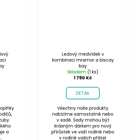
dový
Ledový medvídek v
aci
kombinaci mramor a biscay
ay
bay
Skladem
(1 ks)
1 790 Kč
DETAIL
oplňky
Všechny naše produkty
odičů,
nabízíme samostatně nebo
zuby.
v sadě. Sady mohou být
ského
krásným dárkem pro nový
je a
přírůstek ve vaší rodině nebo
.
v rodině vašich přátel.