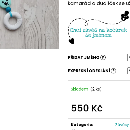
kamarád a dudlíček se už 
PŘIDAT JMÉNO
?
EXPRESNÍ ODESLÁNÍ
?
Skladem
(2 ks)
550 Kč
Měrná
cena:
Kategorie
:
Závěsy