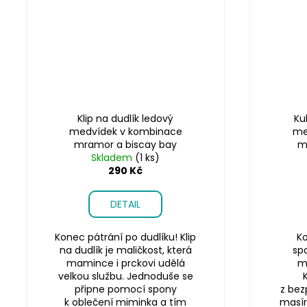
Klip na dudlík ledový
Ku
medvídek v kombinace
me
mramor a biscay bay
m
Skladem
(1 ks)
290 Kč
DETAIL
Konec pátrání po dudlíku! Klip
Ko
na dudlík je maličkost, která
sp
mamince i prckovi udělá
m
velkou službu. Jednoduše se
připne pomocí spony
z bez
k oblečení miminka a tím
masír