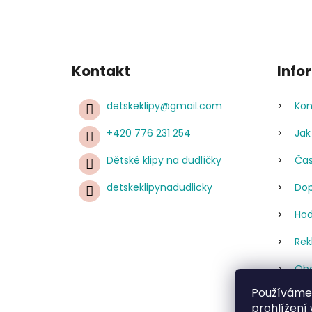
Kontakt
Info
detskeklipy
@
gmail.com
Kon
+420 776 231 254
Jak
Dětské klipy na dudlíčky
Čas
detskeklipynadudlicky
Dop
Hod
Rek
Obc
Používáme
Pod
prohlížení
úda