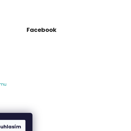
Facebook
amu
ouhlasím