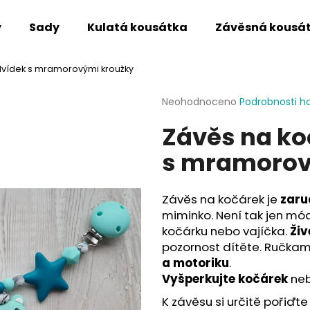
y
Sady
Kulatá kousátka
Závěsná kousá
vídek s mramorovými kroužky
Co potřebujete najít?
Průměrné
Neohodnoceno
Podrobnosti h
hodnocení
Závěs na ko
produktu
HLEDAT
je
s mramorov
0,0
z
5
Doporučujeme
hvězdiček.
Závěs na kočárek je
zaru
miminko. Není tak jen mó
kočárku nebo vajíčka.
Živ
pozornost dítěte. Ručkam
a motoriku
.
Vyšperkujte kočárek
neb
K závěsu si určitě pořiďte