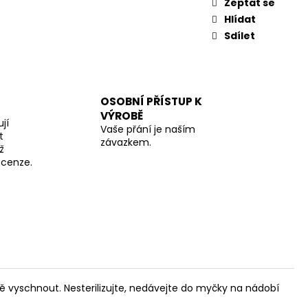
Zeptat se
Hlídat
Sdílet
OSOBNÍ PŘÍSTUP K
VÝROBĚ
jí
Vaše přání je naším
t
závazkem.
ž
recenze.
ě vyschnout. Nesterilizujte, nedávejte do myčky na nádobí