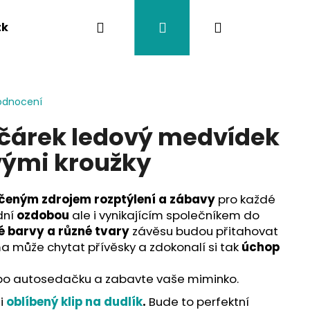
Hledat
Přihlášení
Nákupní
tka
Závěsy na kočárek
Twistík kousátka
košík
odnocení
čárek ledový medvídek
ými kroužky
čeným zdrojem rozptýlení a zábavy
pro každé
dní
ozdobou
ale i vynikajícím společníkem do
é barvy a různé tvary
závěsu budou přitahovat
a může chytat přívěsky a zdokonalí si tak
úchop
o autosedačku a zabavte vaše miminko.
 i
oblíbený klip na dudlík
.
Bude to perfektní