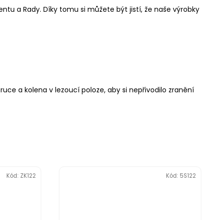
ntu a Rady. Díky tomu si můžete být jistí, že naše výrobky
uce a kolena v lezoucí poloze, aby si nepřivodilo zranění
Kód:
ZK122
Kód:
5S122