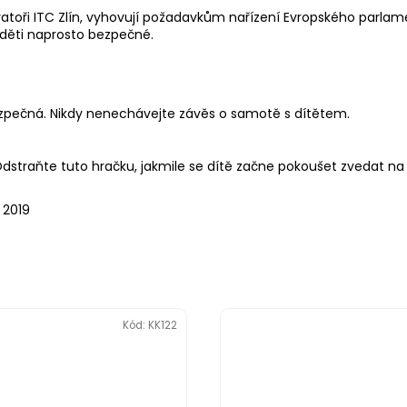
atoři ITC Zlín, vyhovují požadavkům nařízení Evropského parlame
 děti naprosto bezpečné.
pečná. Nikdy nenechávejte závěs o samotě s dítětem.
straňte tuto hračku, jakmile se dítě začne pokoušet zvedat na r
 2019
Kód:
KK122