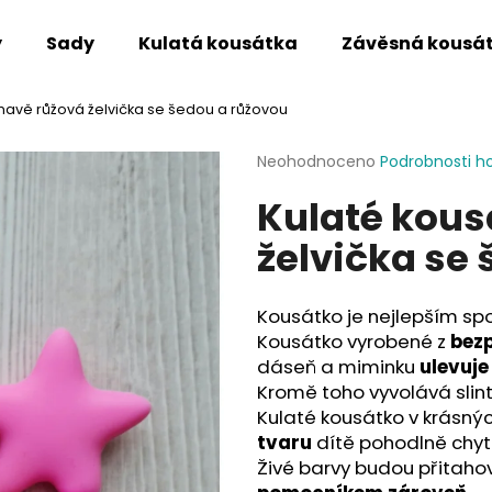
y
Sady
Kulatá kousátka
Závěsná kousá
mavě růžová želvička se šedou a růžovou
Co potřebujete najít?
Průměrné
Neohodnoceno
Podrobnosti h
hodnocení
Kulaté kous
produktu
HLEDAT
je
želvička se
0,0
z
5
Doporučujeme
hvězdiček.
Kousátko je nejlepším sp
Kousátko vyrobené z
bezp
dáseň a miminku
ulevuje
Kromě toho vyvolává slint
Kulaté kousátko v krásný
tvaru
dítě pohodlně chytn
Živé barvy budou přitaho