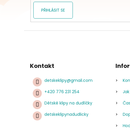
PŘIHLÁSIT SE
Kontakt
Info
detskeklipy
@
gmail.com
Kon
+420 776 231 254
Jak
Dětské klipy na dudlíčky
Čas
detskeklipynadudlicky
Dop
Hod