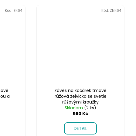
Kód:
ZK64
Kód:
ZNK64
mavě
Závěs na kočárek tmavě
dou a
růžová želvička se světle
růžovými kroužky
Skladem
(2 ks)
550 Kč
DETAIL