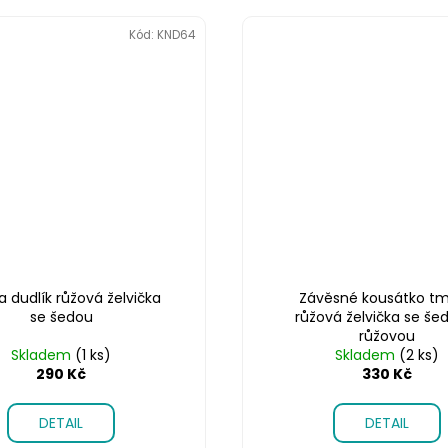
Kód:
KND64
na dudlík růžová želvička
Závěsné kousátko t
se šedou
růžová želvička se še
růžovou
Skladem
(1 ks)
Skladem
(2 ks)
290 Kč
330 Kč
DETAIL
DETAIL