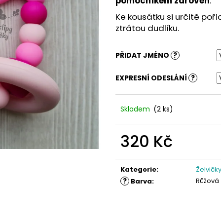
pomocníkem zároveň
.
Ke kousátku si určitě poři
ztrátou dudlíku.
PŘIDAT JMÉNO
?
EXPRESNÍ ODESLÁNÍ
?
Skladem
(2 ks)
320 Kč
Měrná
cena:
Kategorie
:
Želvičk
?
Růžová
Barva
: