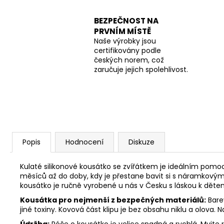
BEZPEČNOST NA
PRVNÍM MÍSTĚ
Naše výrobky jsou
certifikovány podle
českých norem, což
zaručuje jejich spolehlivost.
Popis
Hodnocení
Diskuze
Kulaté silikonové kousátko se zvířátkem je ideálním pomoc
měsíců až do doby, kdy je přestane bavit si s náramkový
kousátko je r
učně vyrobené u nás v Česku s láskou k děte
Kousátka pro nejmenší z bezpečných materiálů:
Barev
jiné toxiny. Kovová část klipu je bez obsahu niklu a olova.
Údržba:
Péče o kousátko je velice snadná a rychlá. Myjte