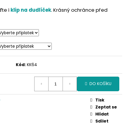
ďte i
klip na dudlíček
. Krásný ochránce před
Kód:
KK64
DO KOŠÍKU
Tisk
y
Zeptat se
Hlídat
Sdílet