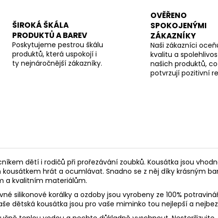
OVĚŘENO
ŠIROKÁ ŠKÁLA
SPOKOJENÝMI
PRODUKTŮ A BAREV
ZÁKAZNÍKY
Poskytujeme pestrou škálu
Naši zákazníci oceňu
produktů, která uspokojí i
kvalitu a spolehlivos
ty nejnáročnější zákazníky.
našich produktů, co
potvrzují pozitivní 
níkem dětí i rodičů při prořezávání zoubků. K
ousátka jsou vhodn
m kousátkem hrát a ocumlávat. Snadno se z něj díky krásným ba
m a kvalitním materiálům.
né silikonové korálky a ozdoby jsou vyrobeny ze 100% potravinář
 Naše dětská kousátka jsou pro vaše miminko tou nejlepší a nejbez
 ručně teplou vodou a nechte důkladně vyschnout. Nesterilizujte