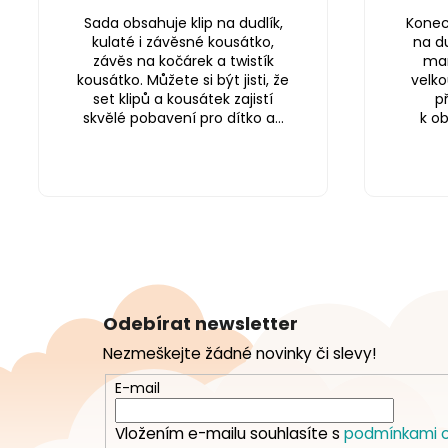
Sada obsahuje klip na dudlík,
Konec 
kulaté i závěsné kousátko,
na du
závěs na kočárek a twistík
mam
kousátko. Můžete si být jisti, že
velko
set klipů a kousátek zajistí
p
skvělé pobavení pro dítko a...
k o
Z
á
Odebírat newsletter
p
Nezmeškejte žádné novinky či slevy!
a
t
E-mail
í
Vložením e-mailu souhlasíte s
podmínkami o