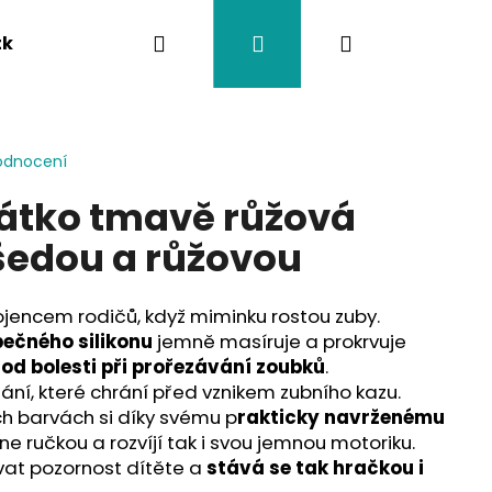
Hledat
Přihlášení
Nákupní
tka
Závěsy na kočárek
Twistík kousátka
košík
odnocení
átko tmavě růžová
 šedou a růžovou
ojencem rodičů, když miminku rostou zuby.
ečného silikonu
jemně masíruje a prokrvuje
 od bolesti při prořezávání zoubků
.
ání, které chrání před vznikem zubního kazu.
ch barvách si díky svému p
rakticky navrženému
e ručkou a rozvíjí tak i svou jemnou motoriku.
vat pozornost dítěte a
stává se tak hračkou i