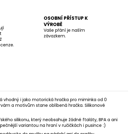
OSOBNÍ PŘÍSTUP K
VÝROBĚ
jí
Vaše přání je naším
t
závazkem.
ž
recenze.
á vhodný i jako motorická hračka pro miminka od 0
rvám a motivům stane oblíbená hračka. Silikonové
ského silikonu, který neobsahuje žádné ftaláty, BPA a ani
pečnější variantou na hraní v ručičkách i pusince :)
, nedávejte do myčky na nádobí ani do pračky