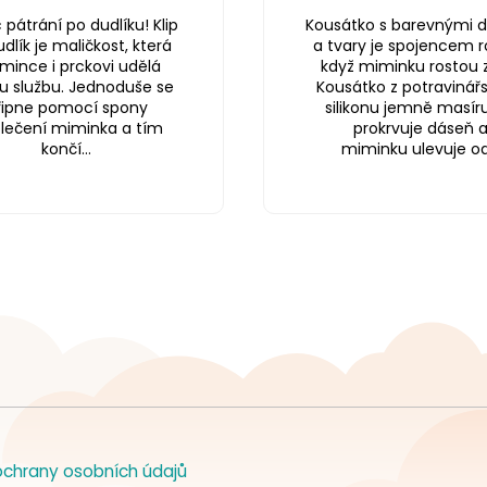
pátrání po dudlíku! Klip
Kousátko s barevnými d
dlík je maličkost, která
a tvary je spojencem r
ince i prckovi udělá
když miminku rostou 
u službu. Jednoduše se
Kousátko z potravinář
řipne pomocí spony
silikonu jemně masíru
blečení miminka a tím
prokrvuje dáseň 
končí...
miminku ulevuje od.
chrany osobních údajů