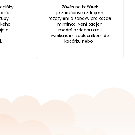
oplňky
Závěs na kočárek
odičů,
je zaručeným zdrojem
zuby.
rozptýlení a zábavy pro každé
ského
miminko. Není tak jen
je a
módní ozdobou ale i
a
vynikajícím společníkem do
..
kočárku nebo...