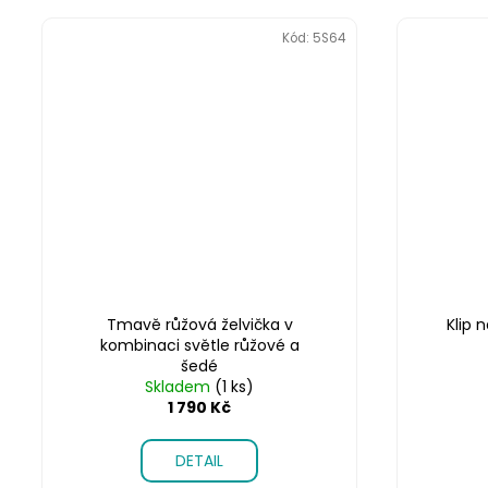
Kód:
5S64
Tmavě růžová želvička v
Klip 
kombinaci světle růžové a
šedé
Skladem
(1 ks)
1 790 Kč
DETAIL