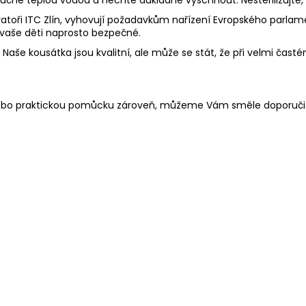
toři ITC Zlín, vyhovují požadavkům nařízení Evropského parlament
 vaše děti naprosto bezpečné.
aše kousátka jsou kvalitní, ale může se stát, že při velmi častém
 nebo praktickou pomůcku zároveň, můžeme Vám směle doporuči