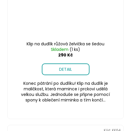
Klip na dudlík růžová želvička se šedou
Skladem
(1 ks)
290 Kč
DETAIL
Konec pátrání po dudlíku! Klip na dudlík je
maličkost, která mamince i prckovi udělá
velkou službu. Jednoduše se připne pomocí
spony k oblečení miminka a tím končí...
Kód:
KK64