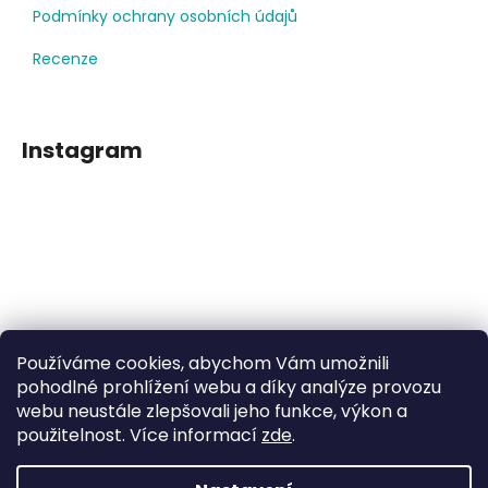
Podmínky ochrany osobních údajů
Recenze
Instagram
Používáme cookies, abychom Vám umožnili
Sledovat na Instagramu
pohodlné prohlížení webu a díky analýze provozu
webu neustále zlepšovali jeho funkce, výkon a
použitelnost. Více informací
zde
.
Facebook