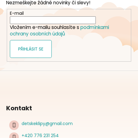
Nezmeškejte žádné novinky či slevy!
a
t
E-mail
í
Vložením e-mailu souhlasíte s
podmínkami
ochrany osobních údajů
PŘIHLÁSIT SE
Kontakt
detskeklipy
@
gmail.com
+420 776 231 254