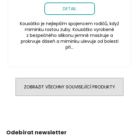
DETAIL
Kousátko je nejlepším spojencem rodičů, když
miminku rostou zuby. Kousátko vyrobené
z bezpečného silikonu jemně masíruje a
prokrvuje dáseň a miminku ulevuje od bolesti
při...
ZOBRAZIT VŠECHNY SOUVISEJÍCÍ PRODUKTY
Z
á
Odebírat newsletter
p