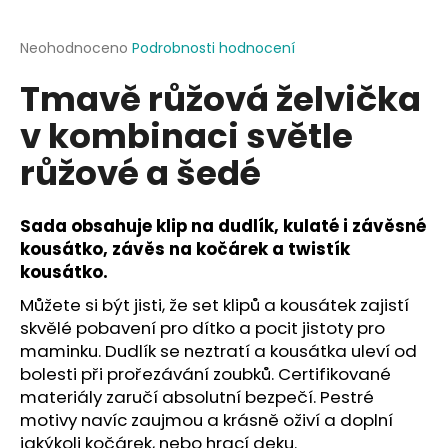
a
j
Průměrné
Neohodnoceno
Podrobnosti hodnocení
hodnocení
í
Tmavě růžová želvička
produktu
t
je
v kombinaci světle
?
0,0
z
růžové a šedé
5
hvězdiček.
Sada obsahuje klip na dudlík, kulaté i závěsné
HLEDAT
kousátko, závěs na kočárek a twistík
kousátko.
Můžete si být jisti, že set klipů a kousátek zajistí
D
skvělé pobavení pro dítko a pocit jistoty pro
o
maminku. Dudlík se neztratí a kousátka uleví od
p
bolesti při prořezávání zoubků. Certifikované
o
materiály zaručí absolutní bezpečí. Pestré
r
motivy navíc zaujmou a krásně oživí a doplní
u
jakýkoli kočárek, nebo hrací deku.