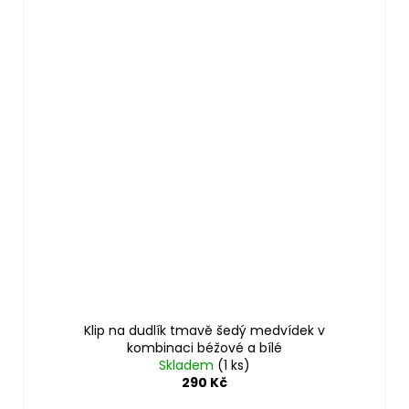
Klip na dudlík tmavě šedý medvídek v
kombinaci béžové a bílé
Skladem
(1 ks)
290 Kč