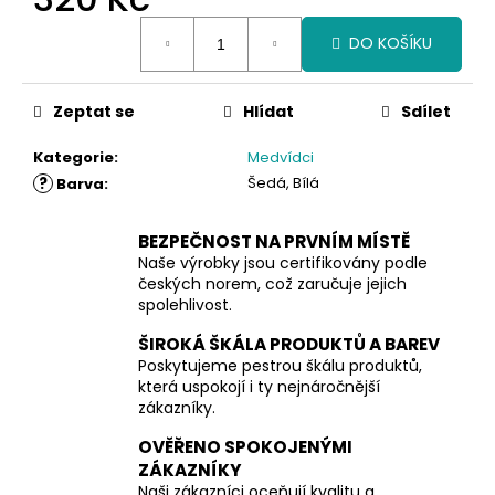
Měrná
DO KOŠÍKU
cena:
Zeptat se
Hlídat
Sdílet
Kategorie
:
Medvídci
?
Šedá, Bílá
Barva
:
BEZPEČNOST NA PRVNÍM MÍSTĚ
Naše výrobky jsou certifikovány podle
českých norem, což zaručuje jejich
spolehlivost.
ŠIROKÁ ŠKÁLA PRODUKTŮ A BAREV
Poskytujeme pestrou škálu produktů,
která uspokojí i ty nejnáročnější
zákazníky.
OVĚŘENO SPOKOJENÝMI
ZÁKAZNÍKY
Naši zákazníci oceňují kvalitu a