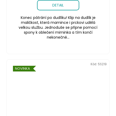
DETAIL
Konec pátrání po dudlíku! Klip na dudlík je
maličkost, která mamince i prckovi udělá
velkou službu. Jednoduše se připne pomocí
spony k oblečení miminka a tím končí
nekonečné...
Kód:
5S219
NOVINKA