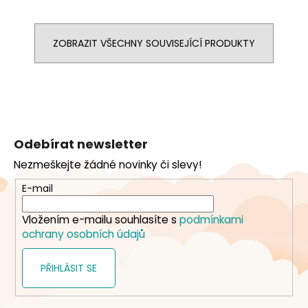
ZOBRAZIT VŠECHNY SOUVISEJÍCÍ PRODUKTY
Z
á
Odebírat newsletter
p
Nezmeškejte žádné novinky či slevy!
a
t
E-mail
í
Vložením e-mailu souhlasíte s
podmínkami
ochrany osobních údajů
PŘIHLÁSIT SE