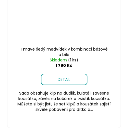
Tmavě šedý medvídek v kombinaci béžové
a bílé
Skladem
(1 ks)
1 790 Kč
DETAIL
Sada obsahuje klip na dudlík, kulaté i závěsné
kousátko, závěs na kočárek a twistík kousátko.
Můžete si být jisti, že set klipů a kousátek zajistí
skvělé pobavení pro dítko a...