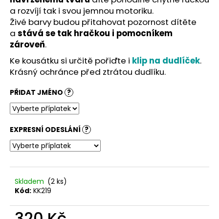
č
a rozvíjí tak i svou jemnou motoriku.
u
Živé barvy budou přitahovat pozornost dítěte
j
e
a
stává se tak hračkou i pomocníkem
m
zároveň
.
e
Ke kousátku si určitě pořiďte i
klip na dudlíček
.
Krásný ochránce před ztrátou dudlíku.
PŘIDAT JMÉNO
?
EXPRESNÍ ODESLÁNÍ
?
Skladem
(2 ks)
Kód:
KK219
320 Kč