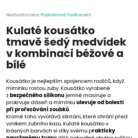
a
j
Průměrné
Neohodnoceno
Podrobnosti hodnocení
hodnocení
í
Kulaté kousátko
produktu
t
je
tmavě šedý medvídek
?
0,0
z
v kombinaci béžové a
5
hvězdiček.
bílé
HLEDAT
Kousátko je nejlepším spojencem rodičů, když
miminku rostou zuby. Kousátko vyrobené
z
bezpečného silikonu
jemně masíruje a
D
prokrvuje dáseň a miminku
ulevuje od bolesti
o
při prořezávání zoubků
.
p
Kromě toho vyvolává slintání, které chrání před
o
vznikem zubního kazu. Kulaté kousátko v
r
krásných barvách si díky svému p
rakticky
u
navrženému tvaru
dítě pohodlně chytne ručkou