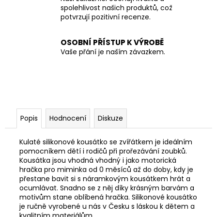
spolehlivost našich produktů, což
potvrzují pozitivní recenze.
OSOBNÍ PŘÍSTUP K VÝROBĚ
Vaše přání je naším závazkem.
Popis
Hodnocení
Diskuze
Kulaté silikonové kousátko se zvířátkem je ideálním
pomocníkem dětí i rodičů při prořezávání zoubků.
K
ousátka jsou vhodná vhodný i jako motorická
hračka pro miminka od 0 měsíců až do doby, kdy je
přestane bavit si s náramkovým kousátkem hrát a
ocumlávat. Snadno se z něj díky krásným barvám a
motivům stane oblíbená hračka. Silikonové kousátko
je r
učně vyrobené u nás v Česku s láskou k dětem a
kvalitním materiálům.