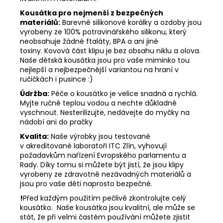
Kousátka pro nejmenší z bezpečných
materiálů:
Barevné silikonové korálky a ozdoby jsou
vyrobeny ze 100% potravinářského silikonu, který
neobsahuje žádné ftaláty, BPA a ani jiné
toxiny. Kovová část klipu je bez obsahu niklu a olova.
Naše dětská kousátka jsou pro vaše miminko tou
nejlepší a nejbezpečnější variantou na hraní v
ručičkách i pusince :)
Údržba:
Péče o kousátko je velice snadná a rychlá.
Myjte ručně teplou vodou a nechte důkladně
vyschnout. Nesterilizujte, nedávejte do myčky na
nádobí ani do pračky
Kvalita:
Naše výrobky jsou testované
v akreditované laboratoři ITC Zlín, vyhovují
požadavkům nařízení Evropského parlamentu a
Rady. Díky tomu si můžete být jistí, že jsou klipy
vyrobeny ze zdravotně nezávadných materiálů a
jsou pro vaše děti naprosto bezpečné.
!
Před každým použitím pečlivě zkontrolujte celý
kousátko. Naše kousátka jsou kvalitní, ale může se
stát, že při velmi častém používání můžete zjistit