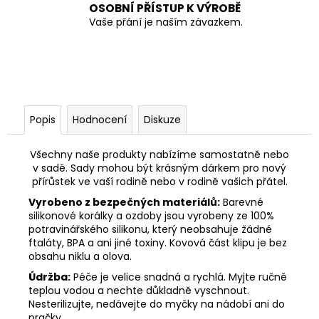
OSOBNÍ PŘÍSTUP K VÝROBĚ
Vaše přání je naším závazkem.
Popis
Hodnocení
Diskuze
Všechny naše produkty nabízíme samostatně nebo
v sadě. Sady mohou být krásným dárkem pro nový
přírůstek ve vaší rodině nebo v rodině vašich přátel.
Vyrobeno z bezpečných materiálů:
Barevné
silikonové korálky a ozdoby jsou vyrobeny ze 100%
potravinářského silikonu, který neobsahuje žádné
ftaláty, BPA a ani jiné toxiny. Kovová část klipu je bez
obsahu niklu a olova.
Údržba:
Péče je velice snadná a rychlá. Myjte ručně
teplou vodou a nechte důkladně vyschnout.
Nesterilizujte, nedávejte do myčky na nádobí ani do
pračky.