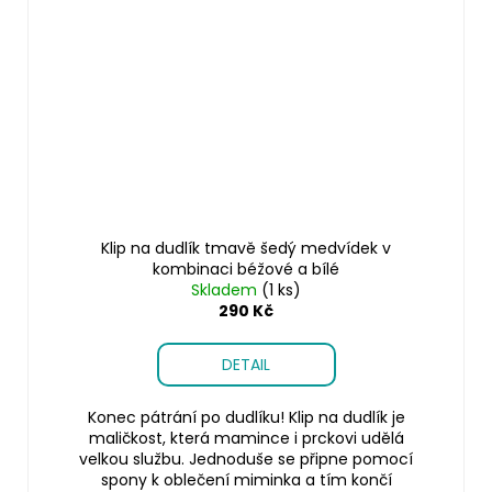
Klip na dudlík tmavě šedý medvídek v
kombinaci béžové a bílé
Skladem
(1 ks)
290 Kč
DETAIL
Konec pátrání po dudlíku! Klip na dudlík je
maličkost, která mamince i prckovi udělá
velkou službu. Jednoduše se připne pomocí
spony k oblečení miminka a tím končí