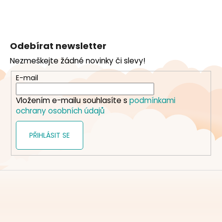
Z
á
Odebírat newsletter
p
Nezmeškejte žádné novinky či slevy!
a
t
E-mail
í
Vložením e-mailu souhlasíte s
podmínkami
ochrany osobních údajů
PŘIHLÁSIT SE