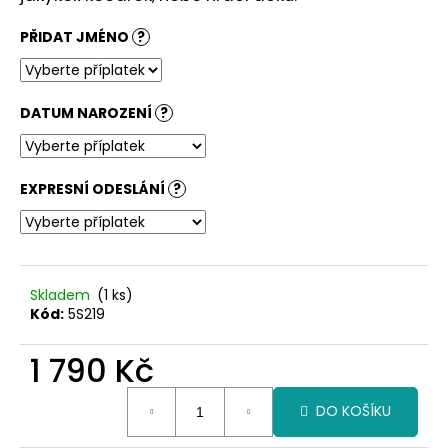
č
u
PŘIDAT JMÉNO
?
j
e
m
e
DATUM NAROZENÍ
?
EXPRESNÍ ODESLÁNÍ
?
Skladem
(1 ks)
Kód:
5S219
1 790 Kč
Měrná
DO KOŠÍKU
cena: