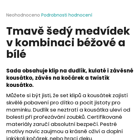
a
j
Průměrné
Neohodnoceno
Podrobnosti hodnocení
hodnocení
í
Tmavě šedý medvídek
produktu
t
je
v kombinaci béžové a
?
0,0
z
bílé
5
hvězdiček.
Sada obsahuje klip na dudlík, kulaté i závěsné
HLEDAT
kousátko, závěs na kočárek a twistík
kousátko.
Můžete si být jisti, že set klipů a kousátek zajistí
D
skvělé pobavení pro dítko a pocit jistoty pro
o
maminku. Dudlík se neztratí a kousátka uleví od
p
bolesti při prořezávání zoubků. Certifikované
o
materiály zaručí absolutní bezpečí. Pestré
r
motivy navíc zaujmou a krásně oživí a doplní
u
jakýkoli kočárek, nebo hrací deku.