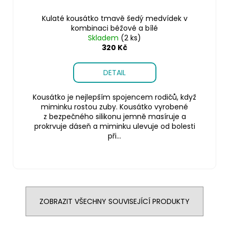
Kulaté kousátko tmavě šedý medvídek v
kombinaci béžové a bílé
Skladem
(2 ks)
320 Kč
DETAIL
Kousátko je nejlepším spojencem rodičů, když
miminku rostou zuby. Kousátko vyrobené
z bezpečného silikonu jemně masíruje a
prokrvuje dáseň a miminku ulevuje od bolesti
při...
ZOBRAZIT VŠECHNY SOUVISEJÍCÍ PRODUKTY