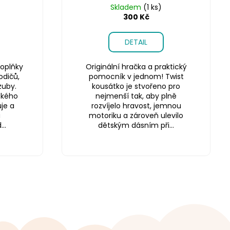
Skladem
(1 ks)
300 Kč
DETAIL
oplňky
Originální hračka a praktický
odičů,
pomocník v jednom! Twist
zuby.
kousátko je stvořeno pro
ského
nejmenší tak, aby plně
je a
rozvíjelo hravost, jemnou
a
motoriku a zároveň ulevilo
..
dětským dásním při...