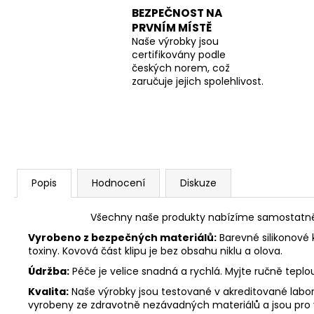
BEZPEČNOST NA
PRVNÍM MÍSTĚ
Naše výrobky jsou
certifikovány podle
českých norem, což
zaručuje jejich spolehlivost.
Popis
Hodnocení
Diskuze
Všechny naše produkty nabízíme samostatně n
Vyrobeno z bezpečných materiálů:
Barevné silikonové 
toxiny. Kovová část klipu je bez obsahu niklu a olova.
Údržba:
Péče je velice snadná a rychlá. Myjte ručně tepl
Kvalita:
Naše výrobky jsou testované v akreditované labora
vyrobeny ze zdravotně nezávadných materiálů a jsou pro