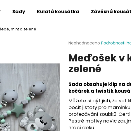
y
Sady
Kulatá kousátka
Závěsná kousá
edé, mint a zelené
Co potřebujete najít?
Průměrné
Neohodnoceno
Podrobnosti h
hodnocení
Meďošek v k
produktu
HLEDAT
je
zelené
0,0
z
5
Doporučujeme
hvězdiček.
Sada obsahuje klip na d
kočárek a twistík kousá
Můžete si být jisti, že set
pocit jistoty pro maminku.
prořezávání zoubků. Certi
Pestré motivy navíc zaujm
hrací deku.