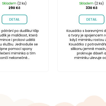
Skladem
(2 ks)
Skladem
(2 ks)
290 Kč
330 Kč
DETAIL
DETAIL
pátrání po dudlíku! Klip
Kousátko s barevnými d
dlík je maličkost, která
a tvary je spojencem r
ince i prckovi udělá
když miminku rostou 
u službu. Jednoduše se
Kousátko z potravinář
řipne pomocí spony
silikonu jemně masíru
blečení miminka a tím
prokrvuje dáseň 
končí nekonečné...
miminku ulevuje od.