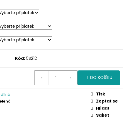
Kód:
5S212
DO KOŠÍKU
Tisk
dílná
Zeptat se
elená
Hlídat
Sdílet