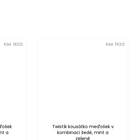
Kód:
ZK212
Kód:
TK212
ďošek
Twistík kousátko meďošek v
nt a
kombinaci šedé, mint a
zelené