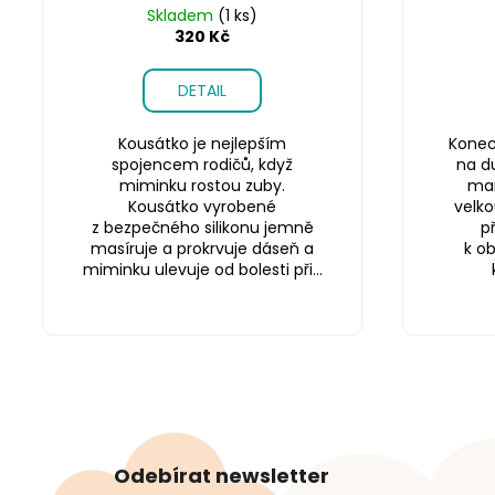
Skladem
(1 ks)
320 Kč
DETAIL
Kousátko je nejlepším
Konec 
spojencem rodičů, když
na du
miminku rostou zuby.
mam
Kousátko vyrobené
velko
z bezpečného silikonu jemně
p
masíruje a prokrvuje dáseň a
k o
miminku ulevuje od bolesti při...
Z
á
Odebírat newsletter
p