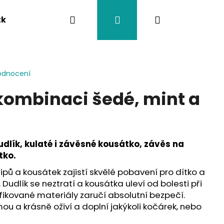
Hledat
Přihlášení
Nákupní
tka
Závěsy na kočárek
Twistík kousátka
košík
odnocení
ombinaci šedé, mint a
udlík, kulaté i závěsné kousátko, závěs na
tko.
 klipů a kousátek zajistí skvělé pobavení pro dítko a
 Dudlík se neztratí a kousátka uleví od bolesti při
fikované materiály zaručí absolutní bezpečí.
ou a krásně oživí a doplní jakýkoli kočárek, nebo