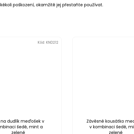
akékoli poškození, okamžitě jej přestaňte používat.
Kód:
KND212
p na dudlík meďošek v
Závěsné kousátko me
mbinaci šedé, mint a
v kombinaci šedé, mi
zelené
zelené