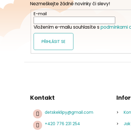
Nezmeškejte žádné novinky či slevy!
a
t
E-mail
í
Vložením e-mailu souhlasíte s
podmínkami o
PŘIHLÁSIT SE
Kontakt
Info
detskeklipy
@
gmail.com
Kon
+420 776 231 254
Jak