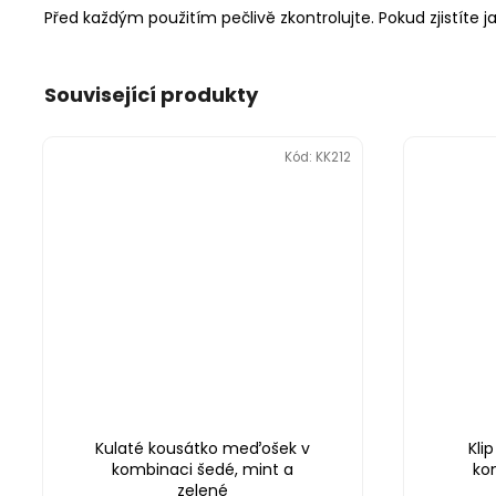
Před každým použitím pečlivě zkontrolujte. Pokud zjistíte j
Související produkty
Kód:
KK212
Kulaté kousátko meďošek v
Kli
kombinaci šedé, mint a
ko
zelené