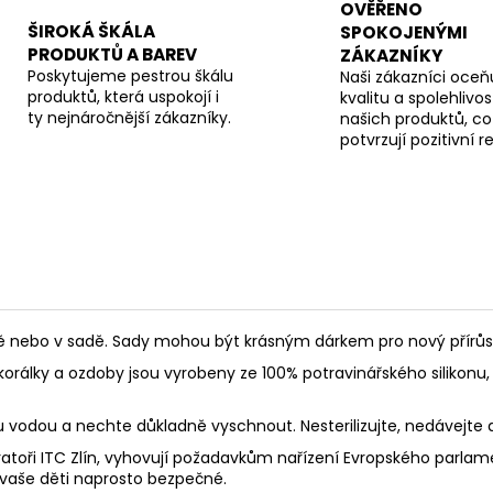
OVĚŘENO
ŠIROKÁ ŠKÁLA
SPOKOJENÝMI
PRODUKTŮ A BAREV
ZÁKAZNÍKY
Poskytujeme pestrou škálu
Naši zákazníci oceňu
produktů, která uspokojí i
kvalitu a spolehlivos
ty nejnáročnější zákazníky.
našich produktů, co
potvrzují pozitivní 
ebo v sadě. Sady mohou být krásným dárkem pro nový přírůstek
korálky a ozdoby jsou vyrobeny ze 100% potravinářského silikonu, 
ou vodou a nechte důkladně vyschnout. Nesterilizujte, nedávejte
toři ITC Zlín, vyhovují požadavkům nařízení Evropského parlament
 vaše děti naprosto bezpečné.