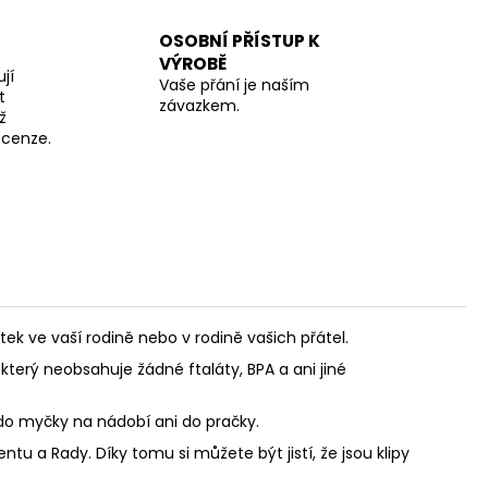
OSOBNÍ PŘÍSTUP K
VÝROBĚ
jí
Vaše přání je naším
t
závazkem.
ž
recenze.
 ve vaší rodině nebo v rodině vašich přátel.
který neobsahuje žádné ftaláty, BPA a ani jiné
 do myčky na nádobí ani do pračky.
u a Rady. Díky tomu si můžete být jistí, že jsou klipy