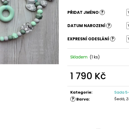
PŘIDAT JMÉNO
?
DATUM NAROZENÍ
?
EXPRESNÍ ODESLÁNÍ
?
Skladem
(1 ks)
1 790 Kč
Měrná
cena:
Kategorie
:
Sada 5-
?
Šedá, Z
Barva
: