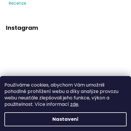
Recenze
Instagram
Používáme cookies, abychom Vám umožnili
Sledovat na Instagramu
pohodlné prohlížení webu a díky analýze provozu
webu neustále zlepšovali jeho funkce, výkon a
použitelnost. Více informací
zde
.
Facebook
Nastavení