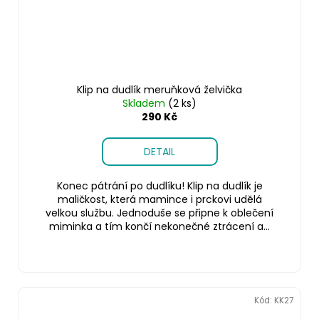
Klip na dudlík meruňková želvička
Skladem
(2 ks)
290 Kč
DETAIL
Konec pátrání po dudlíku! Klip na dudlík je
maličkost, která mamince i prckovi udělá
velkou službu. Jednoduše se připne k oblečení
miminka a tím končí nekonečné ztrácení a...
Kód:
KK27