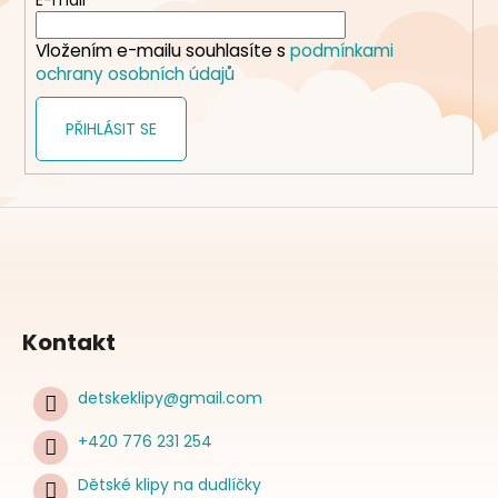
t
E-mail
í
Vložením e-mailu souhlasíte s
podmínkami
ochrany osobních údajů
PŘIHLÁSIT SE
Kontakt
detskeklipy
@
gmail.com
+420 776 231 254
Dětské klipy na dudlíčky