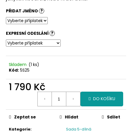
č
u
PŘIDAT JMÉNO
?
j
e
m
e
EXPRESNÍ ODESLÁNÍ
?
Skladem
(1 ks)
Kód:
5S25
1 790 Kč
Měrná
DO KOŠÍKU
cena:
Zeptat se
Hlídat
Sdílet
Kategorie
:
Sada 5-dílná