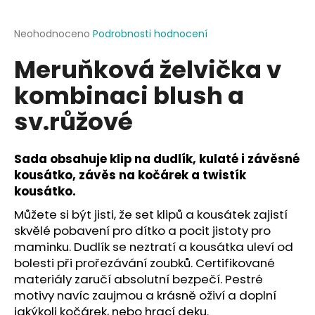
a
j
Průměrné
Neohodnoceno
Podrobnosti hodnocení
hodnocení
í
Meruňková želvička v
produktu
t
je
kombinaci blush a
?
0,0
z
sv.růžové
5
hvězdiček.
Sada obsahuje klip na dudlík, kulaté i závěsné
HLEDAT
kousátko, závěs na kočárek a twistík
kousátko.
Můžete si být jisti, že set klipů a kousátek zajistí
D
skvělé pobavení pro dítko a pocit jistoty pro
o
maminku. Dudlík se neztratí a kousátka uleví od
p
bolesti při prořezávání zoubků. Certifikované
o
materiály zaručí absolutní bezpečí. Pestré
r
motivy navíc zaujmou a krásně oživí a doplní
u
jakýkoli kočárek, nebo hrací deku.