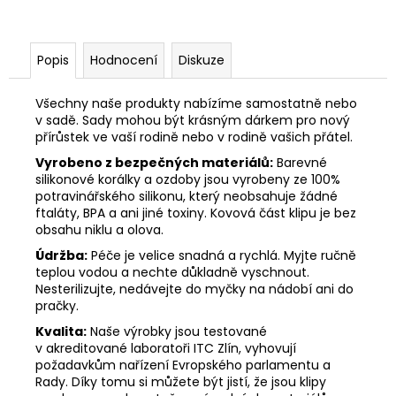
Popis
Hodnocení
Diskuze
Všechny naše produkty nabízíme samostatně nebo
v sadě. Sady mohou být krásným dárkem pro nový
přírůstek ve vaší rodině nebo v rodině vašich přátel.
Vyrobeno z bezpečných materiálů:
Barevné
silikonové korálky a ozdoby jsou vyrobeny ze 100%
potravinářského silikonu, který neobsahuje žádné
ftaláty, BPA a ani jiné toxiny. Kovová část klipu je bez
obsahu niklu a olova.
Údržba:
Péče je velice snadná a rychlá. Myjte ručně
teplou vodou a nechte důkladně vyschnout.
Nesterilizujte, nedávejte do myčky na nádobí ani do
pračky.
Kvalita:
Naše výrobky jsou testované
v akreditované laboratoři ITC Zlín, vyhovují
požadavkům nařízení Evropského parlamentu a
Rady. Díky tomu si můžete být jistí, že jsou klipy