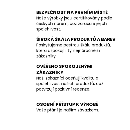
BEZPEČNOST NA PRVNÍM MÍSTĚ
Naše výrobky jsou certifikovány podle
českých norem, což zaručuje jejich
spolehlivost.
ŠIROKÁ ŠKÁLA PRODUKTŮ A BAREV
Poskytujeme pestrou škálu produktů,
která uspokojí i ty nejnáročnější
zákazníky.
OVĚŘENO SPOKOJENÝMI
ZÁKAZNÍKY
Naši zákazníci oceňují kvalitu a
spolehlivost našich produktů, což
potvrzují pozitivní recenze.
OSOBNÍ PŘÍSTUP K VÝROBĚ
Vaše přání je naším závazkem.