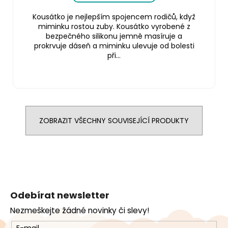
Kousátko je nejlepším spojencem rodičů, když
miminku rostou zuby. Kousátko vyrobené z
bezpečného silikonu jemně masíruje a
prokrvuje dáseň a miminku ulevuje od bolesti
při...
ZOBRAZIT VŠECHNY SOUVISEJÍCÍ PRODUKTY
Z
á
Odebírat newsletter
p
Nezmeškejte žádné novinky či slevy!
a