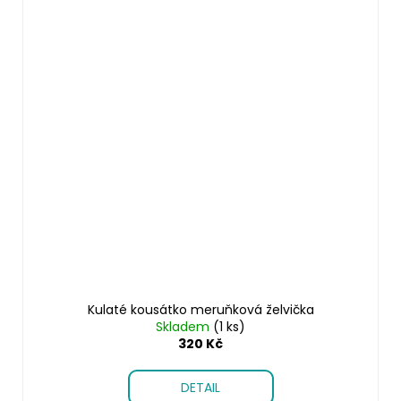
Kulaté kousátko meruňková želvička
Skladem
(1 ks)
320 Kč
DETAIL