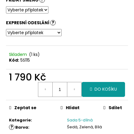
č
u
j
e
EXPRESNÍ ODESLÁNÍ
?
m
e
Skladem
(1 ks)
Kód:
5S115
1 790 Kč
Měrná
DO KOŠÍKU
cena:
Zeptat se
Hlídat
Sdílet
Kategorie
:
Sada 5-dílná
?
Šedá, Zelená, Bílá
Barva
: