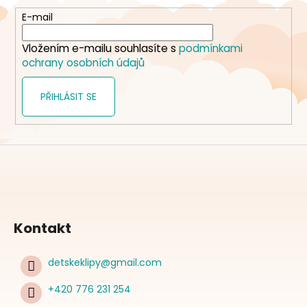
a
t
E-mail
í
Vložením e-mailu souhlasíte s
podmínkami
ochrany osobních údajů
PŘIHLÁSIT SE
Kontakt
detskeklipy
@
gmail.com
+420 776 231 254