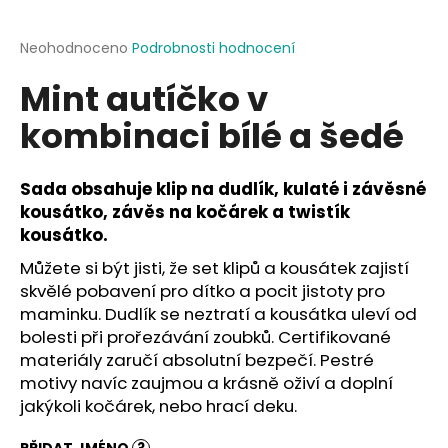
a
j
Průměrné
Neohodnoceno
Podrobnosti hodnocení
hodnocení
í
Mint autíčko v
produktu
t
je
kombinaci bílé a šedé
?
0,0
z
5
hvězdiček.
Sada obsahuje klip na dudlík, kulaté i závěsné
kousátko, závěs na kočárek a twistík
HLEDAT
kousátko.
Můžete si být jisti, že set klipů a kousátek zajistí
skvělé pobavení pro dítko a pocit jistoty pro
maminku. Dudlík se neztratí a kousátka uleví od
D
bolesti při prořezávání zoubků. Certifikované
o
materiály zaručí absolutní bezpečí. Pestré
p
motivy navíc zaujmou a krásně oživí a doplní
o
r
jakýkoli kočárek, nebo hrací deku.
u
PŘIDAT JMÉNO
?