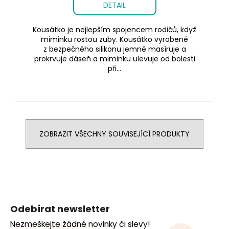
DETAIL
Kousátko je nejlepším spojencem rodičů, když
miminku rostou zuby. Kousátko vyrobené
z bezpečného silikonu jemně masíruje a
prokrvuje dáseň a miminku ulevuje od bolesti
při...
ZOBRAZIT VŠECHNY SOUVISEJÍCÍ PRODUKTY
Z
á
Odebírat newsletter
p
Nezmeškejte žádné novinky či slevy!