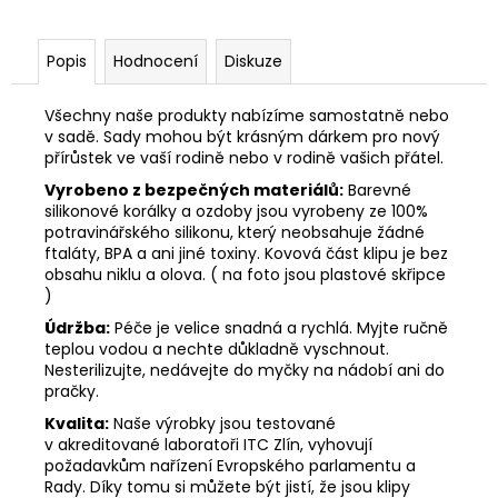
Popis
Hodnocení
Diskuze
Všechny naše produkty nabízíme samostatně nebo
v sadě. Sady mohou být krásným dárkem pro nový
přírůstek ve vaší rodině nebo v rodině vašich přátel.
Vyrobeno z bezpečných materiálů:
Barevné
silikonové korálky a ozdoby jsou vyrobeny ze 100%
potravinářského silikonu, který neobsahuje žádné
ftaláty, BPA a ani jiné toxiny. Kovová část klipu je bez
obsahu niklu a olova. ( na foto jsou plastové skřipce
)
Údržba:
Péče je velice snadná a rychlá. Myjte ručně
teplou vodou a nechte důkladně vyschnout.
Nesterilizujte, nedávejte do myčky na nádobí ani do
pračky.
Kvalita:
Naše výrobky jsou testované
v akreditované laboratoři ITC Zlín, vyhovují
požadavkům nařízení Evropského parlamentu a
Rady. Díky tomu si můžete být jistí, že jsou klipy