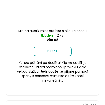
Klip na dudlík mint autíčko s bílou a šedou
Skladem
(2 ks)
290 Kč
DETAIL
Konec pátrání po dudlíku! Klip na dudlík je
maličkost, která mamince i prckovi udělá
velkou službu. Jednoduše se připne pomocí
spony k oblečení miminka a tím končí
nekonečné...
Kód:
KK115