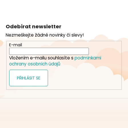
Z
á
Odebírat newsletter
p
Nezmeškejte žádné novinky či slevy!
a
t
E-mail
í
Vložením e-mailu souhlasíte s
podmínkami
ochrany osobních údajů
PŘIHLÁSIT SE