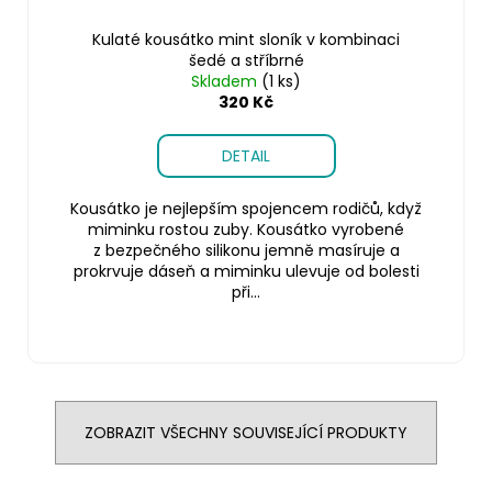
Kulaté kousátko mint sloník v kombinaci
šedé a stříbrné
Skladem
(1 ks)
320 Kč
DETAIL
Kousátko je nejlepším spojencem rodičů, když
miminku rostou zuby. Kousátko vyrobené
z bezpečného silikonu jemně masíruje a
prokrvuje dáseň a miminku ulevuje od bolesti
při...
ZOBRAZIT VŠECHNY SOUVISEJÍCÍ PRODUKTY