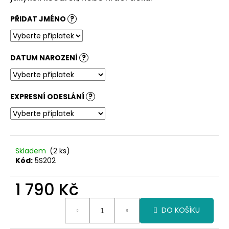
č
u
PŘIDAT JMÉNO
?
j
e
m
e
DATUM NAROZENÍ
?
EXPRESNÍ ODESLÁNÍ
?
Skladem
(2 ks)
Kód:
5S202
1 790 Kč
Měrná
DO KOŠÍKU
cena: