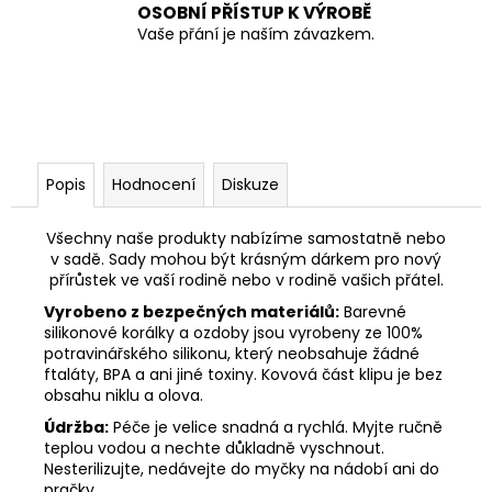
OSOBNÍ PŘÍSTUP K VÝROBĚ
Vaše přání je naším závazkem.
Popis
Hodnocení
Diskuze
Všechny naše produkty nabízíme samostatně nebo
v sadě. Sady mohou být krásným dárkem pro nový
přírůstek ve vaší rodině nebo v rodině vašich přátel.
Vyrobeno z bezpečných materiálů:
Barevné
silikonové korálky a ozdoby jsou vyrobeny ze 100%
potravinářského silikonu, který neobsahuje žádné
ftaláty, BPA a ani jiné toxiny. Kovová část klipu je bez
obsahu niklu a olova.
Údržba:
Péče je velice snadná a rychlá. Myjte ručně
teplou vodou a nechte důkladně vyschnout.
Nesterilizujte, nedávejte do myčky na nádobí ani do
pračky.