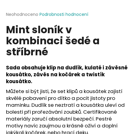
a
j
Průměrné
Neohodnoceno
Podrobnosti hodnocení
hodnocení
í
Mint sloník v
produktu
t
je
kombinaci šedé a
?
0,0
z
stříbrné
5
hvězdiček.
Sada obsahuje klip na dudlík, kulaté i závěsné
HLEDAT
kousátko, závěs na kočárek a twistík
kousátko.
Můžete si být jisti, že set klipů a kousátek zajistí
D
skvělé pobavení pro dítko a pocit jistoty pro
o
maminku. Dudlík se neztratí a kousátka uleví od
p
bolesti při prořezávání zoubků. Certifikované
o
materiály zaručí absolutní bezpečí. Pestré
r
motivy navíc zaujmou a krásně oživí a doplní
u
jakýkoli kočárek, nebo hrací deku.