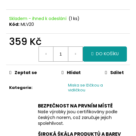
č
u
j
Skladem - ihned k odeslání
(1 ks)
e
Kód:
MLV20
m
e
359 Kč
Měrná
DO KOŠÍKU
cena:
Zeptat se
Hlídat
Sdílet
Miska se lžičkou a
Kategorie
:
vidličkou
BEZPEČNOST NA PRVNÍM MÍSTĚ
Naše výrobky jsou certifikovány podle
českých norem, což zaručuje jejich
spolehlivost.
ŠIROKÁ ŠKÁLA PRODUKTŮ A BAREV