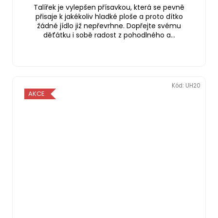
Talířek je vylepšen přísavkou, která se pevně
přisaje k jakékoliv hladké ploše a proto dítko
žádné jídlo již nepřevrhne. Dopřejte svému
děťátku i sobě radost z pohodlného a...
Kód:
UH20
AKCE