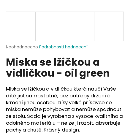
a
j
í
t
?
Průměrné
Neohodnoceno
Podrobnosti hodnocení
hodnocení
Miska se lžičkou a
produktu
je
HLEDAT
vidličkou - oil green
0,0
z
5
hvězdiček.
Miska se lžičkou a vidličkou která naučí Vaše
D
dítě jíst samostatně, bez potřeby držení či
o
krmení jinou osobou. Díky velké přísavce se
p
miska nemůže pohybovat a nemůže spadnout
o
ze stolu. Sada je vyrobena z vysoce kvalitního a
r
odolného materiálu – nelze ji rozbít, absorbuje
u
pachy a chutě. Krásný design.