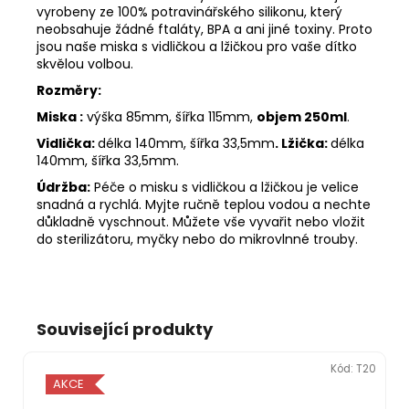
vyrobeny ze 100% potravinářského silikonu, který
neobsahuje žádné ftaláty, BPA a ani jiné toxiny. Proto
jsou naše miska s vidličkou a lžičkou pro vaše dítko
skvělou volbou.
Rozměry:
Miska :
výška 85mm, šířka 115mm,
objem 250ml
.
Vidlička:
délka 140mm, šířka 33,5mm
.
Lžička:
délka
140mm, šířka 33,5mm.
Údržba:
Péče o misku s vidličkou a lžičkou je velice
snadná a rychlá. Myjte ručně teplou vodou a nechte
důkladně vyschnout. Můžete vše vyvařit nebo vložit
do sterilizátoru, myčky nebo do mikrovlnné trouby.
Související produkty
Kód:
T20
AKCE