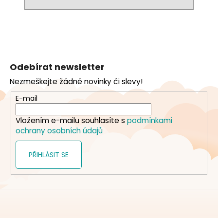
Z
á
Odebírat newsletter
p
Nezmeškejte žádné novinky či slevy!
a
t
E-mail
í
Vložením e-mailu souhlasíte s
podmínkami
ochrany osobních údajů
PŘIHLÁSIT SE