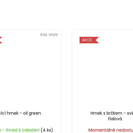
Kód:
UH20
AKCE
ící hrnek - oil green
Hrnek s brčkem - svě
fialová
 - ihned k odeslání
(4 ks)
Momentálně nedost