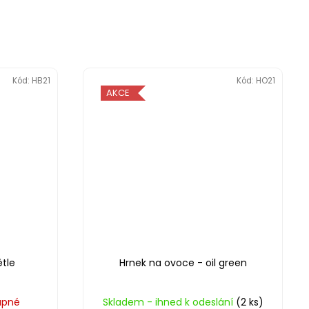
Kód:
HB21
Kód:
HO21
AKCE
tle
Hrnek na ovoce - oil green
upné
Skladem - ihned k odeslání
(2 ks)