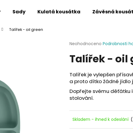
y
Sady
Kulatá kousátka
Závěsná kousá
Talířek - oil green
Co potřebujete najít?
Průměrné
Neohodnoceno
Podrobnosti h
hodnocení
Talířek - oil
produktu
HLEDAT
je
0,0
z
Talířek je vylepšen přísav
5
Doporučujeme
a proto dítko žádné jídlo 
hvězdiček.
Dopřejte svému děťátku 
stolování.
Skladem - ihned k odeslání
(