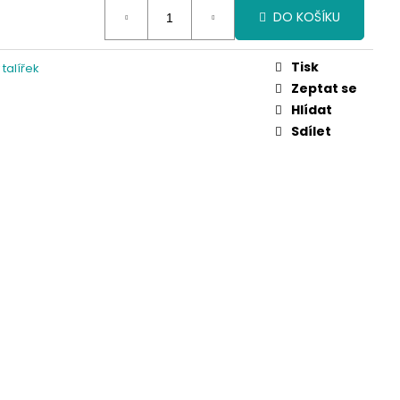
DO KOŠÍKU
Tisk
talířek
Zeptat se
Hlídat
Sdílet