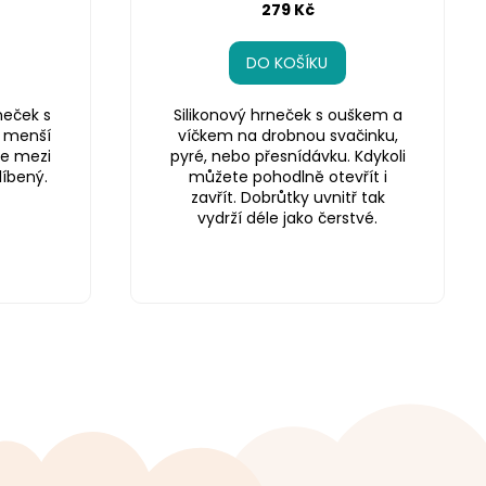
279 Kč
DO KOŠÍKU
neček s
Silikonový hrneček s ouškem a
í menší
víčkem na drobnou svačinku,
 je mezi
pyré, nebo přesnídávku. Kdykoli
líbený.
můžete pohodlně otevřít i
zavřít. Dobrůtky uvnitř tak
vydrží déle jako čerstvé.