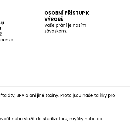
OSOBNÍ PŘÍSTUP K
VÝROBĚ
jí
Vaše přání je naším
t
závazkem.
ž
recenze.
láty, BPA a ani jiné toxiny. Proto jsou naše talířky pro
vařit nebo vložit do sterilizátoru, myčky nebo do