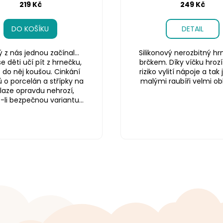
219 Kč
249 Kč
DO KOŠÍKU
DETAIL
 z nás jednou začínal…
Silikonový nerozbitný hr
e děti učí pít z hrnečku,
brčkem. Díky víčku hroz
 do něj koušou. Cinkání
riziko vylití nápoje a tak
 o porcelán a střípky na
malými raubíři velmi ob
laze opravdu nehrozí,
e-li bezpečnou variantu...