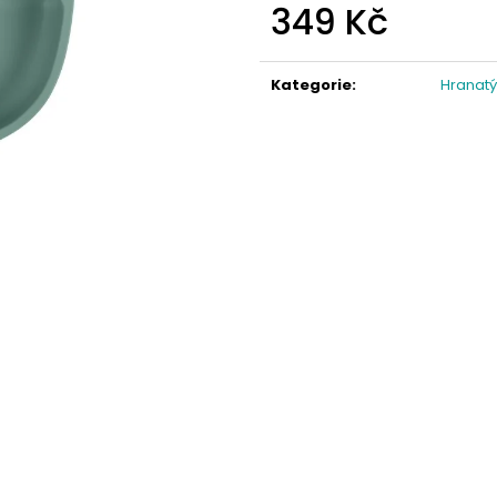
349 Kč
Měrná
cena:
Kategorie
:
Hranatý 