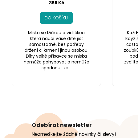
359 Kč
DO KOŠÍKU
Miska se lžičkou a vidličkou
Každý
která naučí Vaše dítě jíst
Když s
samostatně, bez potřeby
často
držení či krmení jinou osobou.
zoubků
Díky velké přísavce se miska
pod
nemůže pohybovat a nemůže
zvolít
spadnout ze...
Z
á
Odebírat newsletter
p
Nezmeškejte žádné novinky či slevy!
a