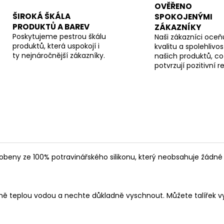
OVĚŘENO
ŠIROKÁ ŠKÁLA
SPOKOJENÝMI
PRODUKTŮ A BAREV
ZÁKAZNÍKY
Poskytujeme pestrou škálu
Naši zákazníci oceňu
produktů, která uspokojí i
kvalitu a spolehlivos
ty nejnáročnější zákazníky.
našich produktů, co
potvrzují pozitivní 
obeny ze 100% potravinářského silikonu, který neobsahuje žádné fta
učně teplou vodou a nechte důkladně vyschnout. Můžete talířek vy