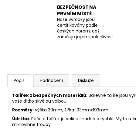
BEZPEČNOST NA
PRVNÍM MÍSTĚ
Naše výrobky jsou
certifikovány podle
českých norem, což
zaručuje jejich spolehlivost.
Popis
Hodnocení
Diskuze
Talířek z bezpečných materiálů:
Barevné talíře jsou vyr
vaše dítko skvělou volbou.
Rozměry:
výška 30mm, šířka 193mmx193mm.
Údržba:
Péče o talířek je velice snadná a rychlá. Myjte r
mikrovlnné trouby.