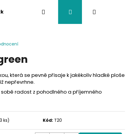
Hledat
Přihlášení
Nákupní
tka
Závěsy na kočárek
Twistík kousátka
košík
odnocení
 green
kou, která se pevně přisaje k jakékoliv hladké ploše
již nepřevrhne.
i sobě radost z pohodlného a příjemného
3 ks)
Kód:
T20