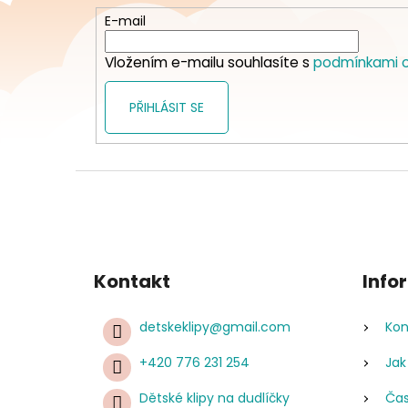
t
E-mail
í
Vložením e-mailu souhlasíte s
podmínkami o
PŘIHLÁSIT SE
Kontakt
Info
detskeklipy
@
gmail.com
Kon
+420 776 231 254
Jak
Dětské klipy na dudlíčky
Čas