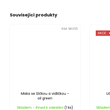
Související produkty
Kód:
MLV20
AKCE
Miska se lžičkou a vidličkou -
Uč
oil green
Skladem - ihned k odeslání
(1 ks)
Skladem