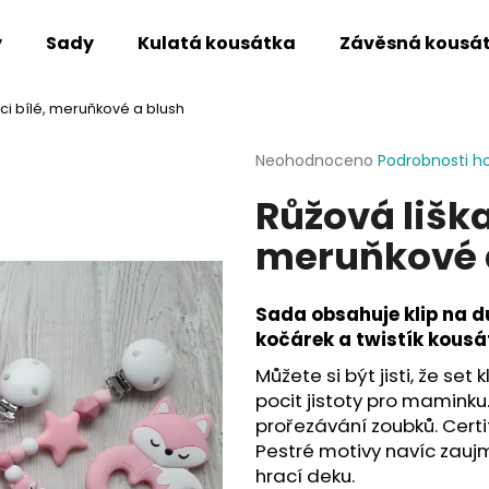
y
Sady
Kulatá kousátka
Závěsná kousá
ci bílé, meruňkové a blush
Co potřebujete najít?
Průměrné
Neohodnoceno
Podrobnosti h
hodnocení
Růžová liška
produktu
HLEDAT
je
meruňkové 
0,0
z
5
Doporučujeme
hvězdiček.
Sada obsahuje klip na d
kočárek a twistík kousá
Můžete si být jisti, že set
pocit jistoty pro maminku.
prořezávání zoubků. Certi
Pestré motivy navíc zaujm
hrací deku.