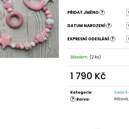
PŘIDAT JMÉNO
?
DATUM NAROZENÍ
?
EXPRESNÍ ODESLÁNÍ
?
Skladem
(2 ks)
1 790 Kč
Měrná
cena:
Kategorie
:
Sada 5-
?
Růžová,
Barva
: