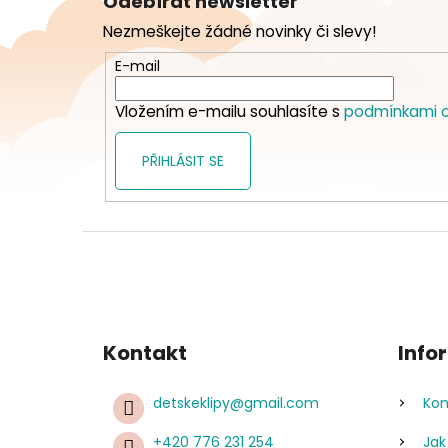
Odebírat newsletter
p
Nezmeškejte žádné novinky či slevy!
a
t
E-mail
í
Vložením e-mailu souhlasíte s
podmínkami o
PŘIHLÁSIT SE
Kontakt
Info
detskeklipy
@
gmail.com
Kon
+420 776 231 254
Jak