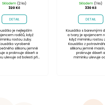
Skladem
(2 ks)
Skladem
(1 ks)
320 Kč
330 Kč
DETAIL
DETAIL
usátko je nejlepším
Kousátko s barevnými d
ojencem rodičů, když
a tvary je spojencem r
iminku rostou zuby.
když miminku rostou 
Kousátko vyrobené
Kousátko z potravinář
pečného silikonu jemně
silikonu jemně masíru
uje a prokrvuje dáseň a
prokrvuje dáseň 
 ulevuje od bolesti při...
miminku ulevuje od.