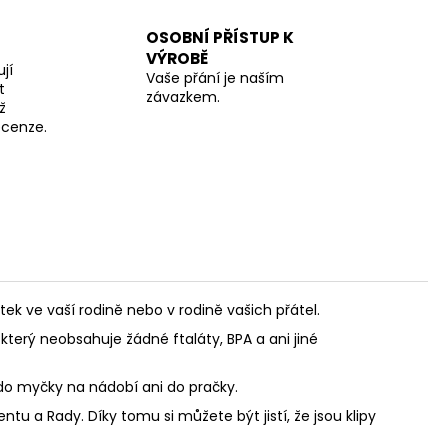
OSOBNÍ PŘÍSTUP K
VÝROBĚ
jí
Vaše přání je naším
t
závazkem.
ž
recenze.
 ve vaší rodině nebo v rodině vašich přátel.
který neobsahuje žádné ftaláty, BPA a ani jiné
 do myčky na nádobí ani do pračky.
u a Rady. Díky tomu si můžete být jistí, že jsou klipy