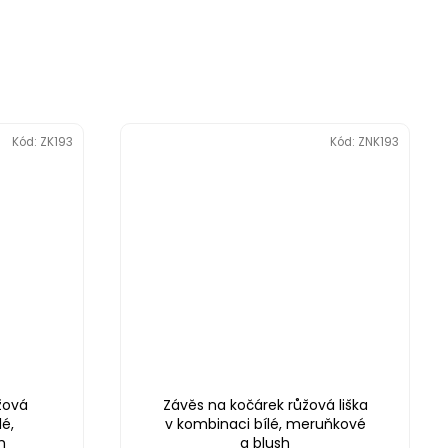
Kód:
ZK193
Kód:
ZNK193
žová
Závěs na kočárek růžová liška
lé,
v kombinaci bílé, meruňkové
h
a blush