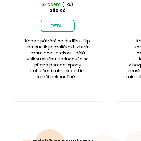
Skladem
(1 ks)
290 Kč
DETAIL
Konec pátrání po dudlíku! Klip
Ko
na dudlík je maličkost, která
sp
mamince i prckovi udělá
m
velkou službu. Jednoduše se
připne pomocí spony
z bez
k oblečení miminka a tím
masír
končí nekonečné...
miminku
Z
á