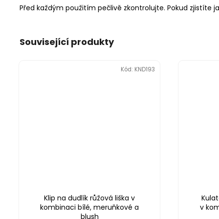
Před každým použitím pečlivě zkontrolujte. Pokud zjistíte j
Související produkty
Kód:
KND193
Klip na dudlík růžová liška v
Kulat
kombinaci bílé, meruňkové a
v kom
blush