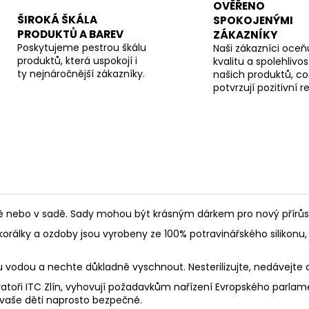
OVĚŘENO
ŠIROKÁ ŠKÁLA
SPOKOJENÝMI
PRODUKTŮ A BAREV
ZÁKAZNÍKY
Poskytujeme pestrou škálu
Naši zákazníci oceňu
produktů, která uspokojí i
kvalitu a spolehlivos
ty nejnáročnější zákazníky.
našich produktů, co
potvrzují pozitivní 
ebo v sadě. Sady mohou být krásným dárkem pro nový přírůstek
korálky a ozdoby jsou vyrobeny ze 100% potravinářského silikonu, 
ou vodou a nechte důkladně vyschnout. Nesterilizujte, nedávejte
toři ITC Zlín, vyhovují požadavkům nařízení Evropského parlament
 vaše děti naprosto bezpečné.