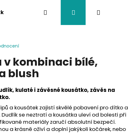
Hledat
Přihlášení
Nákupní
tka
Závěsy na kočárek
Twistík kousátka
košík
odnocení
 v kombinaci bílé,
a blush
udlík, kulaté i závěsné kousátko, závěs na
tko.
 klipů a kousátek zajistí skvělé pobavení pro dítko a
 Dudlík se neztratí a kousátka uleví od bolesti při
fikované materiály zaručí absolutní bezpečí.
ou a krásně oživí a doplní jakýkoli kočárek, nebo