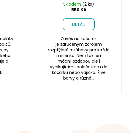
Skladem
(2 ks)
550 Kč
DETAIL
oplňky
Závěs na kočárek
odičů,
je zaručeným zdrojem
zuby.
rozptýlení a zábavy pro každé
ského
miminko. Není tak jen
je a
módní ozdobou ale i
a
vynikajícím společníkem do
..
kočárku nebo vajíčka. Živé
barvy a různé...