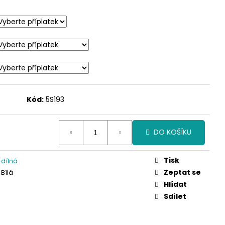
Kód:
5S193
DO KOŠÍKU
Tisk
dílná
Zeptat se
 Bílá
Hlídat
Sdílet