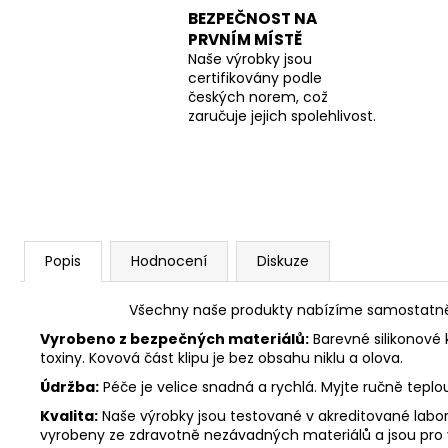
BEZPEČNOST NA
PRVNÍM MÍSTĚ
Naše výrobky jsou
certifikovány podle
českých norem, což
zaručuje jejich spolehlivost.
Popis
Hodnocení
Diskuze
Všechny naše produkty nabízíme samostatně n
Vyrobeno z bezpečných materiálů:
Barevné silikonové 
toxiny. Kovová část klipu je bez obsahu niklu a olova.
Údržba:
Péče je velice snadná a rychlá. Myjte ručně tepl
Kvalita:
Naše výrobky jsou testované v akreditované labora
vyrobeny ze zdravotně nezávadných materiálů a jsou pro