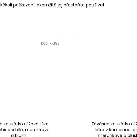
akékoli poškození, okamžitě jej přestaňte používat.
Kód:
KK193
é kousátko růžová liška
Závěsné kousátko rů
binaci bílé, meruňkové
liška v kombinaci bí
a blush
meruňkové a blus