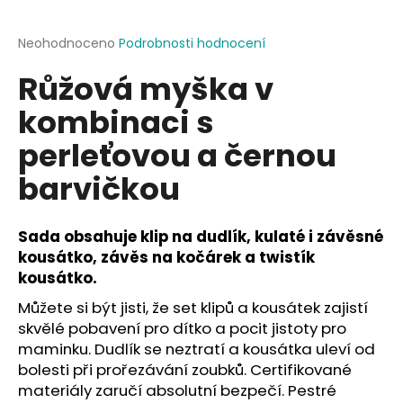
a
j
Průměrné
Neohodnoceno
Podrobnosti hodnocení
hodnocení
í
Růžová myška v
produktu
t
je
kombinaci s
?
0,0
z
perleťovou a černou
5
hvězdiček.
barvičkou
HLEDAT
Sada obsahuje klip na dudlík, kulaté i závěsné
kousátko, závěs na kočárek a twistík
kousátko.
D
o
Můžete si být jisti, že set klipů a kousátek zajistí
p
skvělé pobavení pro dítko a pocit jistoty pro
o
maminku. Dudlík se neztratí a kousátka uleví od
r
bolesti při prořezávání zoubků. Certifikované
u
materiály zaručí absolutní bezpečí. Pestré