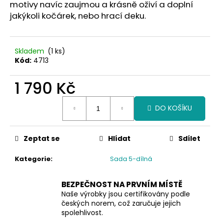
č
motivy navíc zaujmou a krásně oživí a doplní
u
jakýkoli kočárek, nebo hrací deku.
j
e
m
Skladem
(1 ks)
e
Kód:
4713
1 790 Kč
Měrná
DO KOŠÍKU
cena:
Zeptat se
Hlídat
Sdílet
Kategorie
:
Sada 5-dílná
BEZPEČNOST NA PRVNÍM MÍSTĚ
Naše výrobky jsou certifikovány podle
českých norem, což zaručuje jejich
spolehlivost.