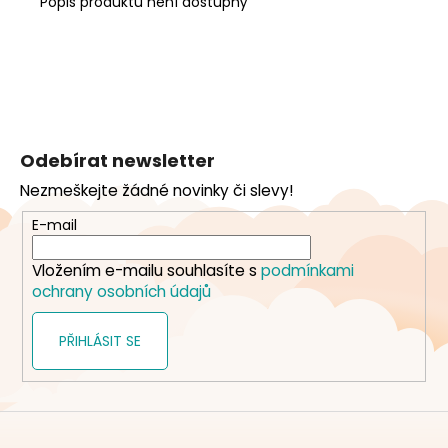
Popis produktu není dostupný
Z
á
Odebírat newsletter
p
Nezmeškejte žádné novinky či slevy!
a
t
E-mail
í
Vložením e-mailu souhlasíte s
podmínkami
ochrany osobních údajů
PŘIHLÁSIT SE