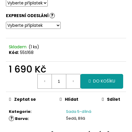
č
u
j
EXPRESNÍ ODESLÁNÍ
?
e
m
e
Skladem
(1 ks)
Kód:
55S168
1 690 Kč
Měrná
DO KOŠÍKU
cena:
Zeptat se
Hlídat
Sdílet
Kategorie
:
Sada 5-dílná
?
Šedá, Bílá
Barva
: