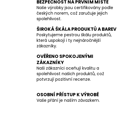
BEZPEČNOST NA PRVNÍM MÍSTĚ
Naše výrobky jsou certifikovány podle
českých norem, což zaručuje jejich
spolehlivost.
ŠIROKÁ ŠKÁLA PRODUKTŮ A BAREV
Poskytujeme pestrou škálu produktů,
která uspokojí i ty nejnáročnější
zákazníky.
OVĚŘENO SPOKOJENÝMI
ZÁKAZNÍKY
Naši zákazníci oceňují kvalitu a
spolehlivost našich produktů, což
potvrzují pozitivní recenze.
OSOBNÍ PŘÍSTUP K VÝROBĚ
Vaše přání je naším závazkem.