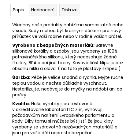
Popis
Hodnocení
Diskuze
Všechny naše produkty nabízíme samostatně nebo
v sadě. Sady mohou být krásným dárkem pro nový
přírůstek ve vaší rodině nebo v rodině vašich přátel.
Vyrobeno z bezpečných materiálů:
Barevné
silikonové korálky a ozdoby jsou vyrobeny ze 100%
potravinářského silikonu, který neobsahuje žádné
ftaláty, BPA a ani jiné toxiny. Kovová část klipu je bez
obsahu niklu a olova. ( na foto je plastový skřipec )
Údržba:
Péče je velice snadná a rychlá. Myjte ručně
teplou vodou a nechte důkladně vyschnout.
Nesterilizujte, nedávejte do myčky na nádobí ani do
pračky.
Kvalita:
Naše výrobky jsou testované
v akreditované laboratoři ITC Zlín, vyhovují
požadavkům nařízení Evropského parlamentu a
Rady. Díky tomu si můžete být jistí, že jsou klipy
vyrobeny ze zdravotně nezávadných materiálů a
jsou pro vaše děti naprosto bezpečné.