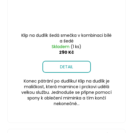
Klip na dudlík šedá srnečka v kombinaci bílé
a šedé
Skladem
(1 ks)
290 Kč
DETAIL
Konec pátrání po dudlíku! Klip na dudlík je
maličkost, která mamince i prckovi udělá
velkou službu. Jednoduše se připne pomocí
spony k oblečení miminka a tím končí
nekonečné...