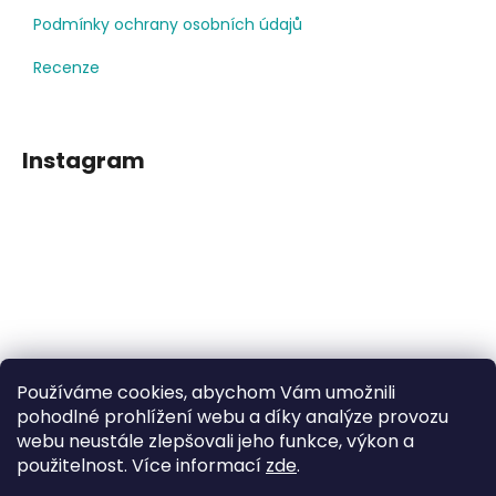
Podmínky ochrany osobních údajů
Recenze
Instagram
Používáme cookies, abychom Vám umožnili
Sledovat na Instagramu
pohodlné prohlížení webu a díky analýze provozu
webu neustále zlepšovali jeho funkce, výkon a
Facebook
použitelnost. Více informací
zde
.