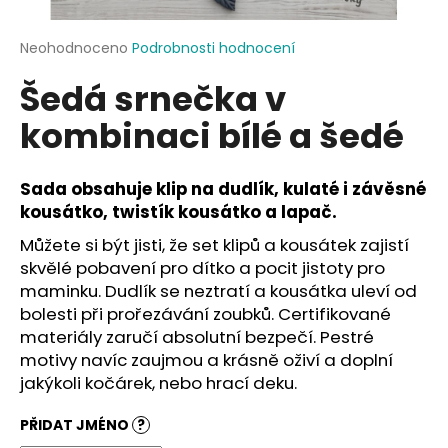
a
j
Průměrné
Neohodnoceno
Podrobnosti hodnocení
hodnocení
í
Šedá srnečka v
produktu
t
je
kombinaci bílé a šedé
?
0,0
z
5
hvězdiček.
Sada obsahuje klip na dudlík, kulaté i závěsné
kousátko, twistík kousátko a lapač.
HLEDAT
Můžete si být jisti, že set klipů a kousátek zajistí
skvělé pobavení pro dítko a pocit jistoty pro
maminku. Dudlík se neztratí a kousátka uleví od
bolesti při prořezávání zoubků. Certifikované
D
materiály zaručí absolutní bezpečí. Pestré
o
motivy navíc zaujmou a krásně oživí a doplní
p
jakýkoli kočárek, nebo hrací deku.
o
r
PŘIDAT JMÉNO
?
u