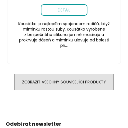
DETAIL
Kousátko je nejlepším spojencem rodičů, když
miminku rostou zuby. Kousátko vyrobené
z bezpečného silikonu jemně masíruje a
prokrvuje dáseň a miminku ulevuje od bolesti
při...
ZOBRAZIT VŠECHNY SOUVISEJÍCÍ PRODUKTY
Z
á
Odebírat newsletter