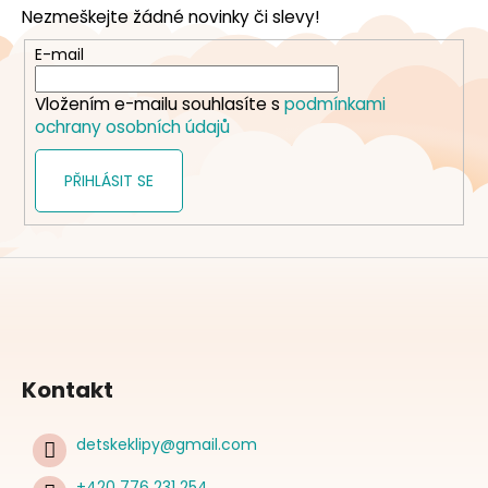
p
Nezmeškejte žádné novinky či slevy!
a
t
E-mail
í
Vložením e-mailu souhlasíte s
podmínkami
ochrany osobních údajů
PŘIHLÁSIT SE
Kontakt
detskeklipy
@
gmail.com
+420 776 231 254