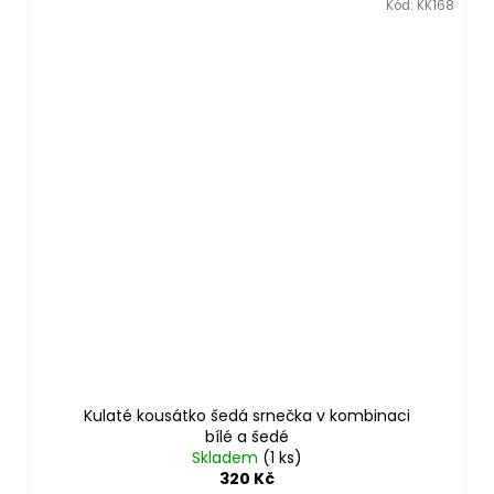
Kód:
KK168
Kulaté kousátko šedá srnečka v kombinaci
bílé a šedé
Skladem
(1 ks)
320 Kč