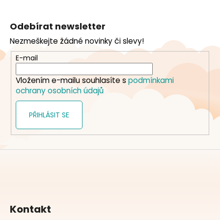
Z
á
Odebírat newsletter
p
Nezmeškejte žádné novinky či slevy!
a
t
E-mail
í
Vložením e-mailu souhlasíte s
podmínkami
ochrany osobních údajů
PŘIHLÁSIT SE
Kontakt