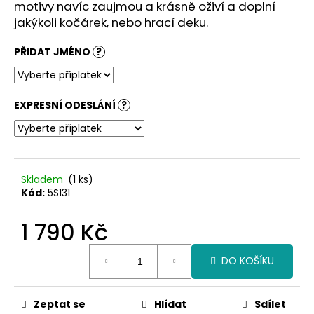
č
motivy navíc zaujmou a krásně oživí a doplní
u
jakýkoli kočárek, nebo hrací deku.
j
e
PŘIDAT JMÉNO
?
m
e
EXPRESNÍ ODESLÁNÍ
?
Skladem
(1 ks)
Kód:
5S131
1 790 Kč
Měrná
DO KOŠÍKU
cena:
Zeptat se
Hlídat
Sdílet