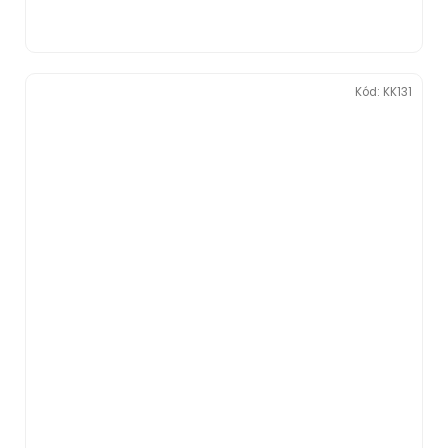
Kód:
KK131