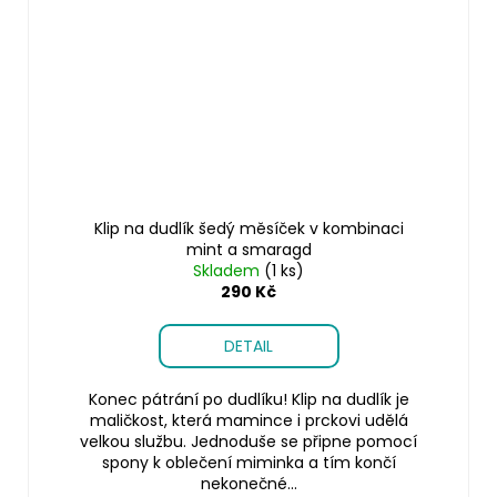
Klip na dudlík šedý měsíček v kombinaci
mint a smaragd
Skladem
(1 ks)
290 Kč
DETAIL
Konec pátrání po dudlíku! Klip na dudlík je
maličkost, která mamince i prckovi udělá
velkou službu. Jednoduše se připne pomocí
spony k oblečení miminka a tím končí
nekonečné...