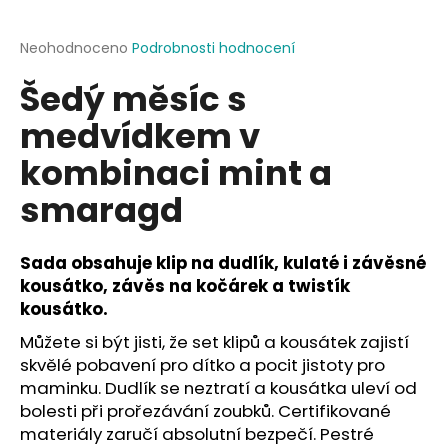
a
j
Průměrné
Neohodnoceno
Podrobnosti hodnocení
hodnocení
í
Šedý měsíc s
produktu
t
je
medvídkem v
?
0,0
z
kombinaci mint a
5
hvězdiček.
smaragd
HLEDAT
Sada obsahuje klip na dudlík, kulaté i závěsné
kousátko, závěs na kočárek a twistík
kousátko.
D
o
Můžete si být jisti, že set klipů a kousátek zajistí
p
skvělé pobavení pro dítko a pocit jistoty pro
o
maminku. Dudlík se neztratí a kousátka uleví od
r
bolesti při prořezávání zoubků. Certifikované
u
materiály zaručí absolutní bezpečí. Pestré