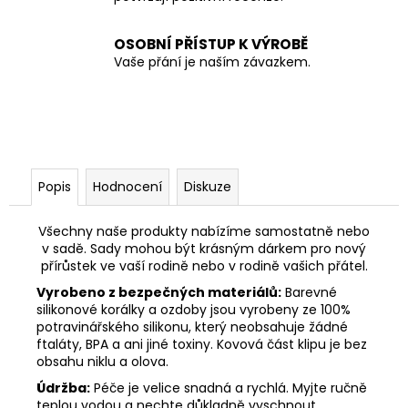
OSOBNÍ PŘÍSTUP K VÝROBĚ
Vaše přání je naším závazkem.
Popis
Hodnocení
Diskuze
Všechny naše produkty nabízíme samostatně nebo
v sadě. Sady mohou být krásným dárkem pro nový
přírůstek ve vaší rodině nebo v rodině vašich přátel.
Vyrobeno z bezpečných materiálů:
Barevné
silikonové korálky a ozdoby jsou vyrobeny ze 100%
potravinářského silikonu, který neobsahuje žádné
ftaláty, BPA a ani jiné toxiny. Kovová část klipu je bez
obsahu niklu a olova.
Údržba:
Péče je velice snadná a rychlá. Myjte ručně
teplou vodou a nechte důkladně vyschnout.