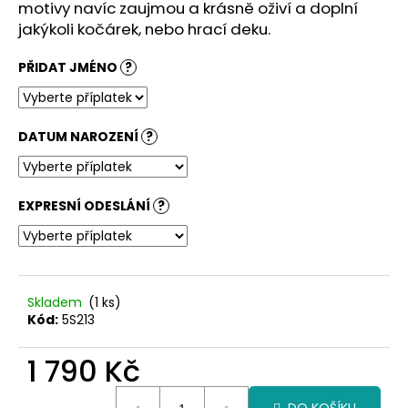
č
motivy navíc zaujmou a krásně oživí a doplní
u
jakýkoli kočárek, nebo hrací deku.
j
e
PŘIDAT JMÉNO
?
m
e
DATUM NAROZENÍ
?
EXPRESNÍ ODESLÁNÍ
?
Skladem
(1 ks)
Kód:
5S213
1 790 Kč
Měrná