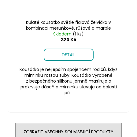
Kulaté kousátko světle fialová želvička v
kombinaci meruňkové, růžové a marble
Skladem
(1 ks)
320 Kč
DETAIL
Kousátko je nejlepším spojencem rodičů, když
miminku rostou zuby. Kousátko vyrobené
z bezpečného silikonu jemně masíruje a
prokrvuje dáseň a miminku ulevuje od bolesti
při...
ZOBRAZIT VŠECHNY SOUVISEJÍCÍ PRODUKTY