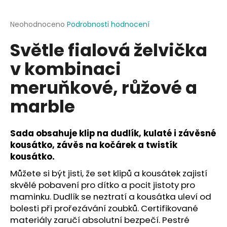
a
j
Průměrné
Neohodnoceno
Podrobnosti hodnocení
hodnocení
í
Světle fialová želvička
produktu
t
je
v kombinaci
?
0,0
z
meruňkové, růžové a
5
hvězdiček.
marble
HLEDAT
Sada obsahuje klip na dudlík, kulaté i závěsné
kousátko, závěs na kočárek a twistík
kousátko.
D
o
Můžete si být jisti, že set klipů a kousátek zajistí
p
skvělé pobavení pro dítko a pocit jistoty pro
o
maminku. Dudlík se neztratí a kousátka uleví od
r
bolesti při prořezávání zoubků. Certifikované
u
materiály zaručí absolutní bezpečí. Pestré