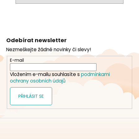
Z
á
Odebírat newsletter
p
Nezmeškejte žádné novinky či slevy!
a
t
E-mail
í
Vložením e-mailu souhlasíte s
podmínkami
ochrany osobních údajů
PŘIHLÁSIT SE