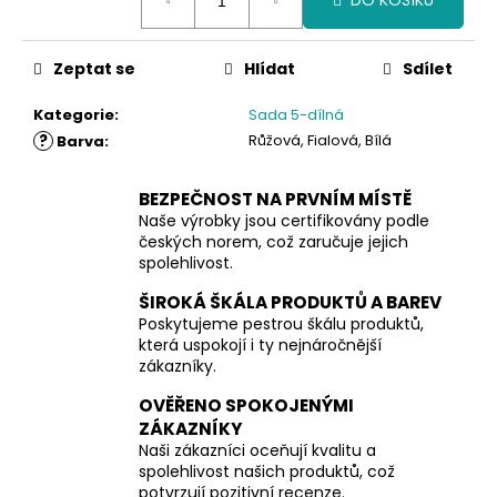
DO KOŠÍKU
cena:
Zeptat se
Hlídat
Sdílet
Kategorie
:
Sada 5-dílná
?
Růžová, Fialová, Bílá
Barva
:
BEZPEČNOST NA PRVNÍM MÍSTĚ
Naše výrobky jsou certifikovány podle
českých norem, což zaručuje jejich
spolehlivost.
ŠIROKÁ ŠKÁLA PRODUKTŮ A BAREV
Poskytujeme pestrou škálu produktů,
která uspokojí i ty nejnáročnější
zákazníky.
OVĚŘENO SPOKOJENÝMI
ZÁKAZNÍKY
Naši zákazníci oceňují kvalitu a
spolehlivost našich produktů, což
potvrzují pozitivní recenze.