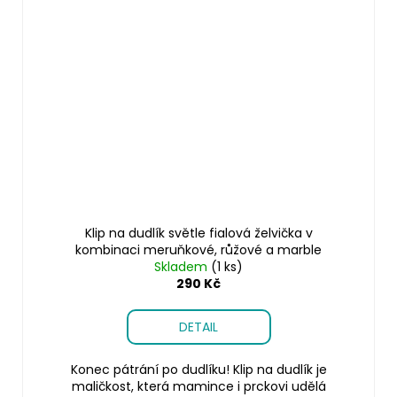
Klip na dudlík světle fialová želvička v
kombinaci meruňkové, růžové a marble
Skladem
(1 ks)
290 Kč
DETAIL
Konec pátrání po dudlíku! Klip na dudlík je
maličkost, která mamince i prckovi udělá